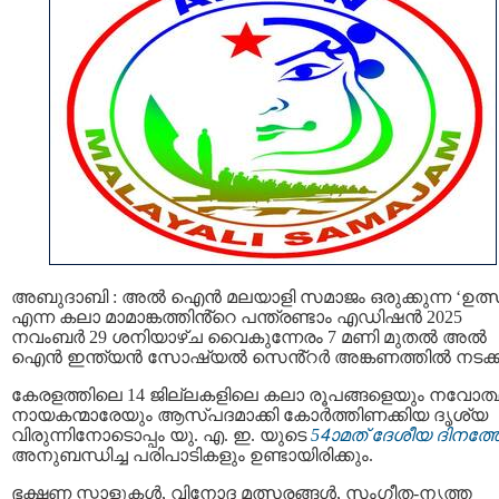
അബുദാബി : അൽ ഐൻ മലയാളി സമാജം ഒരുക്കുന്ന ‘ഉത്
എന്ന കലാ മാമാങ്കത്തിൻ്റെ പന്ത്രണ്ടാം എഡിഷൻ 2025
നവംബർ 29 ശനിയാഴ്ച വൈകുന്നേരം 7 മണി മുതൽ അൽ
ഐൻ ഇന്ത്യൻ സോഷ്യൽ സെൻ്റർ അങ്കണത്തിൽ നടക്ക
കേരളത്തിലെ 14 ജില്ലകളിലെ കലാ രൂപങ്ങളെയും നവോത
നായകന്മാരേയും ആസ്പദമാക്കി കോർത്തിണക്കിയ ദൃശ്യ
വിരുന്നിനോടൊപ്പം യു. എ. ഇ. യുടെ
54ാമത് ദേശീയ ദിനത്ത
അനുബന്ധിച്ച പരിപാടികളും ഉണ്ടായിരിക്കും.
ഭക്ഷണ സ്റ്റാളുകൾ, വിനോദ മത്സരങ്ങൾ, സംഗീത-നൃത്ത