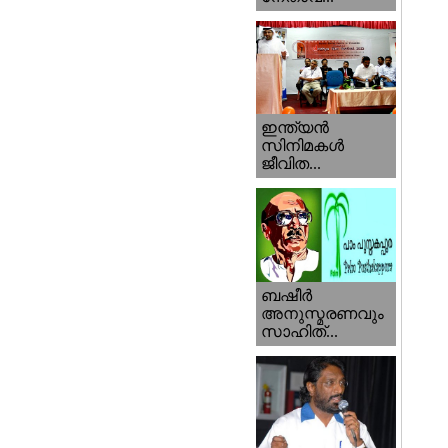
ഇന്ത്യന്‍
സിനിമകള്‍
ജീവിത...
ബഷീര്‍
അനുസ്മരണവും
സാഹിത്...