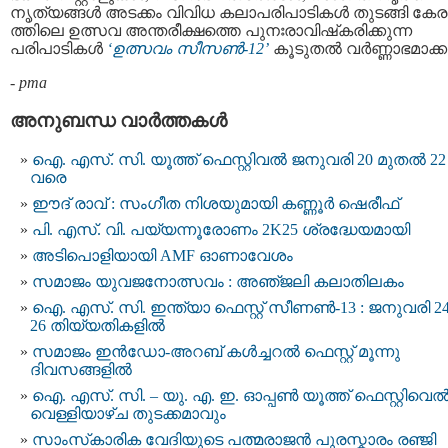
നൃത്യങ്ങൾ അടക്കം വിവിധ കലാപരിപാടികൾ തുടങ്ങി കേ
ത്തിലെ ഉത്സവ അന്തരീക്ഷത്തെ പുനഃരാവിഷ്‌കരിക്കുന്ന
പരിപാടികൾ
‘ഉത്സവം സീസൺ-12’
കൂടുതൽ വർണ്ണാഭമാക്കു
-
pma
അനുബന്ധ വാര്‍ത്തകള്‍
ഐ. എസ്. സി. യൂത്ത് ഫെസ്റ്റിവല്‍ ജനുവരി 20 മുതല്‍ 22
വരെ
ഈദ് രാവ് : സംഗീത നിശയുമായി കണ്ണൂർ ഷെരീഫ്
പി. എസ്. വി. പയ്യന്നൂരോണം 2K25 ശ്രദ്ധേയമായി
അടിപൊളിയായി AMF ഓണാവേശം
സമാജം യുവജനോത്സവം : അഞ്‌ജലി കലാതിലകം
ഐ. എസ്. സി. ഇന്ത്യാ ഫെസ്റ്റ് സീണണ്‍-13 : ജനുവരി 24,
26 തിയ്യതികളില്‍
സമാജം ഇന്‍ഡോ-അറബ് കൾച്ചറൽ ഫെസ്റ്റ് മൂന്നു
ദിവസങ്ങളിൽ
ഐ. എസ്. സി. – യു. എ. ഇ. ഓപ്പണ്‍ യൂത്ത് ഫെസ്റ്റിവെ
വെള്ളിയാഴ്ച തുടക്കമാവും
സാംസ്‌കാരിക വേദിയുടെ പത്മരാജൻ പുരസ്കാരം രഞ്ജി