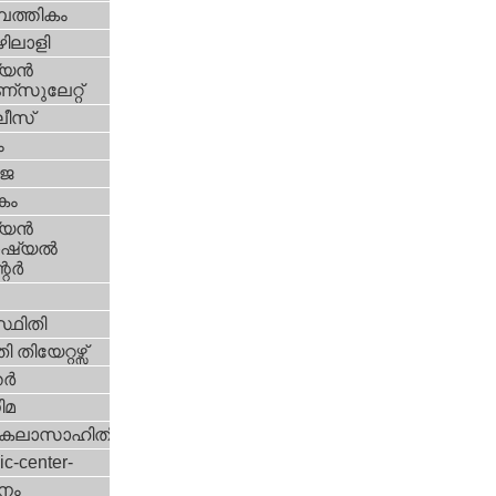
പത്തികം
ിലാളി
യന്‍
സുലേറ്റ്
ീസ്
ം
‍ജ
കം
യന്‍
്യല്‍
ര്‍
്ഥിതി
 തിയേറ്റഴ്സ്
്‍
ിമ
കലാസാഹിതി
ic-center-
നം