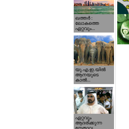
ഖത്തര്‍ :
ലോകത്തെ
ഏറ്റവും...
യു.എ.ഇ.യില്‍
ആനയുടെ
കാല്‍...
ഏറ്റവും
ആദരിക്കുന്ന
നേതാവ...