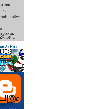
തിഷേധം
കടം
habi-police
ള
്കാരിക
്തിത്വം
our Ad Here