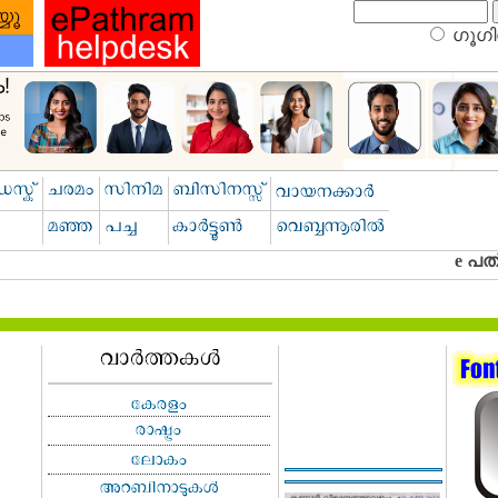
ഗൂഗിള