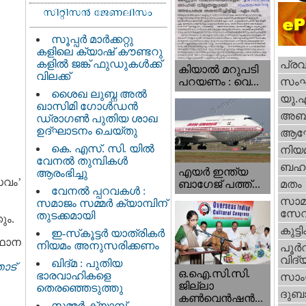
സൂപ്പർ മാർക്കറ്റു
കളിലെ ക്യാഷ് കൗണ്ടറു
കളിൽ ജങ്ക് ഫുഡുകൾക്ക്
പ്ര
കിയാല്‍ മറുപടി
വിലക്ക്
സം
പറയണം : വെ...
ശൈഖ ലുബ്ന അൽ
യു.
ഖാസിമി ഗോൾഡൻ
അബു
ഡ്രാഗൺ പുതിയ ശാഖ
ഉദ്ഘാടനം ചെയ്തു
ആഘ
കെ. എസ്. സി. യിൽ
നിയ
വേനൽ തുമ്പികൾ
ബഹു
എയര്‍ ഇന്ത്യ
ആരംഭിച്ചു
സവം’
ബാഗേജ് പത്ത്...
മതം
വേനൽ പ്പറവകൾ :
സാമ
സമാജം സമ്മർ ക്യാമ്പിന്
സേ
തുടക്കമായി
ും.
കുട്ട
ഇ-സ്‌കൂട്ടർ യാത്രികർ
്ഥാന
നിയമം അനുസരിക്കണം
പൂര്‍
വിദ്യ
ഖിദ്മ : പുതിയ
ോട്
ഒ.ഐ.സി.സി.
ഭാരവാഹികളെ
സാംസ
ജില്ലാ
തെരഞ്ഞെടുത്തു
ദുബാ
കൺവെൻഷൻ...
സമ്മർ ക്യാമ്പ്