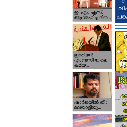
ഇ. എം. എസ്.
ആഗ്രഹിച്ച രീത...
ഇന്ത്യന്‍
എംബസി യിലെ
കമ്യ...
ഷാര്‍ജയില്‍ തീ :
മലയാളിയു...