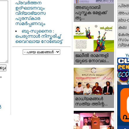
പ്രവർത്തന
പ്ര
അബുദാബി
ഉദ്ഘാടനവും
പുസ്തക മേളക്ക്
അപ
വിദ്യാഭ്യാസ
തു...
പുരസ്‌കാര
abu-d
സമർപ്പണവും
കല
ബൂ-സുനൈദ :
കേര
പെരുന്നാൾ നിസ്കരിച്ച്
സാംസ
വൈറലായ റോബോട്ട്
വ്യക
ജലീല്‍ രാമന്തളി
Y
യുടെ നോവല...
ം
മാധ്യമങ്ങള്‍
സത്യ ത്തിന്റ...
‍