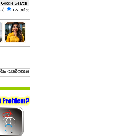
്‍
eപത്രം‍