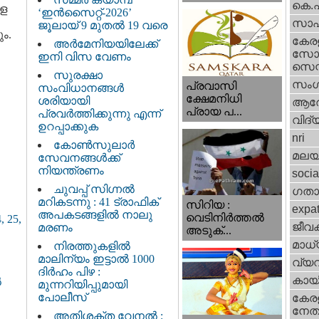
കെ.
രള
‘ഇൻസൈറ്റ്-2026’
സാഹ
ജൂലായ് 9 മുതൽ 19 വരെ
ം.
കേര
അർമേനിയയിലേക്ക്
സോഷ
ഇനി വിസ വേണം
സെന്റ
സുരക്ഷാ
സംഗ
പ്രവാസി
സംവിധാനങ്ങൾ
ക്ഷേമനിധി
ശരിയായി
ആര
പ്രായ പ...
പ്രവർത്തിക്കുന്നു എന്ന്
വിദ്
ഉറപ്പാക്കുക
nri
കോൺസുലാർ
മലയ
സേവനങ്ങൾക്ക്
നിയന്ത്രണം
socia
ചുവപ്പ് സിഗ്നൽ
ഗതാ
മറികടന്നു : 41 ട്രാഫിക്
സിറിയ :
expa
അപകടങ്ങളിൽ നാലു
വെടിനിർത്തൽ
 25,
ജീവ
മരണം
അടുക്...
മാധ്
നിരത്തുകളിൽ
മാലിന്യം ഇട്ടാൽ 1000
വ്യ
ദിർഹം പിഴ :
കായ
ൽ
മുന്നറിയിപ്പുമായി
പോലീസ്
കേരള
നേതാ
അതിശക്ത വേനൽ :