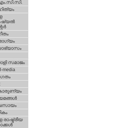
എം.സി.സി.
ിത്യം
ള
്യല്‍
ര്‍
ീതം
ോഗ്യം
യാഭ്യാസം
ാളി സമാജം
l-media
ഗതം
t
കാരുണ്യം
യമങ്ങള്‍
വസായം
ികം
 രാഷ്ട്രീയ
ക്കള്‍