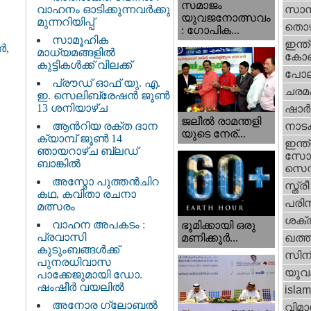
സമാജം
വാഹനം ഓടിക്കുന്നവർക്കു
സാമ്
യുവജനോത്സവം
മുന്നറിയിപ്പ്
തൊഴ
: ഗോപിക...
സാമൂഹിക
ഇന്ത്
്‍
,
മാധ്യമങ്ങളിൽ
കോണ്
കുട്ടികൾക്ക് വിലക്ക്
പോല
പ്രൗഡ് ഓഫ് യു. എ.
ചരമ
ഇ. സെലിബ്രേഷൻ ജൂൺ
13 ശനിയാഴ്ച
ഷാര്
ജലീല്‍ രാമന്തളി
ആൻറിയ രക്ത ദാന
നാട
യുടെ നേര്...
ക്യാമ്പ് ജൂൺ 14
ഇന്ത്
ഞായറാഴ്ച ബ്ലഡ്
സോഷ
ബാങ്കിൽ
സെന്റ
അസ്മോ പുത്തൻചിറ
സ്ത്രീ
കഥ, കവിതാ രചനാ
പരിസ
മത്സരം
ശക്തി
വാഹന അപകടം :
ഭൂമിക്കായി ഒരു
പ്രവാസി
മണിക്കൂര്‍...
ഖത്തര
കുടുംബങ്ങൾക്ക്
സിന
പുനരധിവാസ
യുവ
പാക്കേജുമായി ഡോ.
ഷംഷീർ വയലിൽ
islam
അനോര ഗ്ലോബൽ
വിമാ