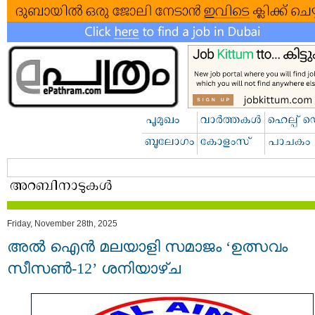
Friday, November 28th, 2025
അൽ ഐൻ മലയാളി സമാജം ‘ഉത്സവം
സീസൺ-12’ ശനിയാഴ്ച