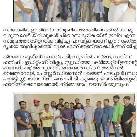
സമകാലിക ഇന്ത്യൻ സാമൂഹിക അന്തരീക്ഷ ത്തിൽ കണ്ടു
വരുന്ന വേർ തിരി വുകൾ പ്രവാസ ഭൂമിക യിൽ ഇല്ല എന്ന്
സമൂഹത്തോട് ഉറക്കെ വിളിച്ചു പറ യുക യാണ് ഈ സംഗീത
ദൃശ്യ ആവിഷ്കാരത്തി ലൂടെ എന്ന് അണിയറക്കാർ അറിയിച്ചു
ക്യാമറ : മുജീബ് വളാഞ്ചേരി, സുബിൻ ചന്ദ്രൻ, സനീബ്
ഹനീഫ്, എഡിറ്റിംഗ് : വിഷ്ണു, സ്റ്റുഡിയോ : ക്രിയേറ്റിവ് ഈവന്റ
മാനേജ്മെന്റ് അബുദാബി, റെക്കോർ ഡിംഗ് : അൻസർ
വെഞ്ഞാറമൂട്, പോസ്റ്റർ ഡിസൈൻ : ഉദയൻ എടപ്പാൾ (സ
ആർട്ടിസ്റ്റ്). കോഡിനേഷൻ : പി. ടി. കുഞ്ഞു മോൻ മദിരശ്ശേരി
ഹാരിസ് കൊലാത്തൊടി, നിർമ്മാണം : യാസിർ യൂസുഫ്.