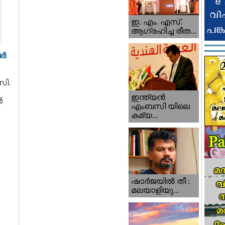
ഇ. എം. എസ്.
ആഗ്രഹിച്ച രീത...
ർ
സി.
ഇന്ത്യന്‍
ർ
എംബസി യിലെ
കമ്യ...
ഷാര്‍ജയില്‍ തീ :
മലയാളിയു...