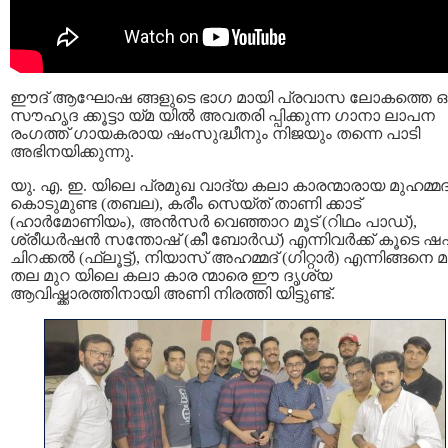
ഈദ് ആഘോഷ ങ്ങളുടെ ഭാഗ മായി പ്രവാസ ലോകത്തെ ഒ
സൗഹൃദ ക്കൂട്ടാ യ്മ യിൽ അവതരി പ്പിക്കുന്ന ഗാനാ ലാപന
രംഗത്ത് ഗായകരായ ഷംസുദ്ധീനും നിജയും തന്നെ പാടി
അഭിനയിക്കുന്നു.
യു. എ. ഇ. യിലെ പ്രമുഖ വാദ്യ കലാ കാരന്മാരായ മുഹമ്മ
കൊടുമുണ്ട (തബല), കരീം സെയ്ത് താണി ക്കാട്
(ഹാർമോണിയം), അൻസർ വെഞ്ഞാറ മൂട് (റിഥം പാഡ്),
ശ്രീധർഷൻ സന്തോഷ് (കീ ബോർഡ്) എന്നിവർക്ക് കൂടെ ഷ
ചിറക്കൽ (ഫ്ലൂട്ട്), നിയാസ് അഹമ്മദ് (ഗിറ്റാർ) എന്നിങ്ങനെ മ
തല മുറ യിലെ കലാ കാര ന്മാരെ ഈ ദൃശ്യ
ആവിഷ്ക്കാരത്തിനായി അണി നിരത്തി യിട്ടുണ്ട്.