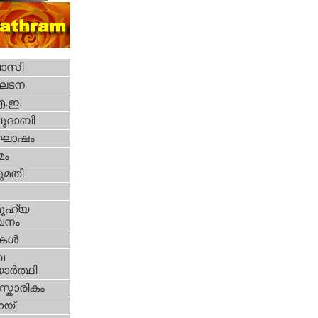
വാസി
ഘടന
എ.ഇ.
ദാബി
ോഷം
മം
മതി
ൂഹ്യ
വനം
ികള്‍
വ
ാര്‍ത്ഥി
്കാരികം
യ്‌