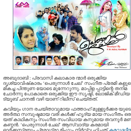
അബുദാബി : പ്രവാസി കലാകാര ന്മാർ ഒരുക്കിയ
ദൃശ്യാവിഷ്‌കാരം ‘പെരുന്നാൾ ചേല്’ സംഗീത പ്രേമി കളുട
മികച്ച പിന്തുണ യോടെ മുന്നേറുന്നു. മാപ്പിള പ്പാട്ടിന്റെ തനിമ
ചോർന്നു പോകാതെ ഒരുക്കിയ ഈ സൃഷ്ടി, ലോജിക് മീഡിയ
ട്യൂബ് ചാനൽ വഴി യാണ് റിലീസ് ചെയ്തത്.
കവിയും ഗാന രചയിതാവുമായ ഫത്താഹ് മുള്ളൂർക്കര യുടെ
അർത്ഥ സമ്പുഷ്ടമായ വരി കൾക്ക് ഹൃദ്യ മായ സംഗീതം ഒരു
യത് കാഥികനും സംഗീത സംവിധായ കനുമായ തവനൂർ മണ
കണ്ഠൻ. ‘പെരുന്നാൾ ചേല്’ ആസ്വാദ്യ കരമായി
ഓർക്കസ്ട്രയും പ്രോഗ്രാ മിംഗും നിർവ്വ ഹിച്ചത്
കമറുദ്ധീ