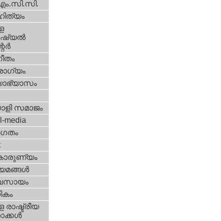
എം.സി.സി.
ിത്യം
ള
്യല്‍
ര്‍
ീതം
ോഗ്യം
യാഭ്യാസം
ാളി സമാജം
l-media
ഗതം
t
കാരുണ്യം
യമങ്ങള്‍
വസായം
ികം
 രാഷ്ട്രീയ
ക്കള്‍