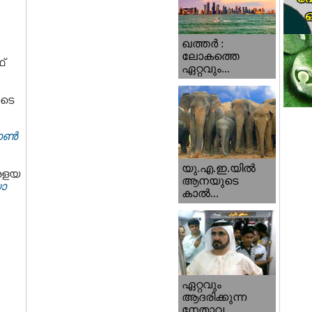
ഖത്തര്‍ :
ലോകത്തെ
്
ഏറ്റവും...
ുടെ
ഓൺ
യു.എ.ഇ.യില്‍
്രളയ
ആനയുടെ
ാ
കാല്‍...
ഏറ്റവും
ആദരിക്കുന്ന
നേതാവ...