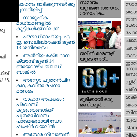
സമാജം
വാഹനം ഓടിക്കുന്നവർക്കു
സാമ്
യുവജനോത്സവം
മുന്നറിയിപ്പ്
തൊഴ
: ഗോപിക...
സാമൂഹിക
ഇന്ത്
മാധ്യമങ്ങളിൽ
കോണ്
കുട്ടികൾക്ക് വിലക്ക്
രു
പോല
പ്രൗഡ് ഓഫ് യു. എ.
ചരമ
ഇ. സെലിബ്രേഷൻ ജൂൺ
13 ശനിയാഴ്ച
ഷാര്
ജലീല്‍ രാമന്തളി
ആൻറിയ രക്ത ദാന
നാട
ദലി
യുടെ നേര്...
ക്യാമ്പ് ജൂൺ 14
ഇന്ത്
ഞായറാഴ്ച ബ്ലഡ്
സോഷ
ബാങ്കിൽ
ഫീഖ്
സെന്റ
ൂന്നു
അസ്മോ പുത്തൻചിറ
സ്ത്രീ
കഥ, കവിതാ രചനാ
പരിസ
മത്സരം
ശക്തി
വാഹന അപകടം :
ഭൂമിക്കായി ഒരു
പ്രവാസി
മണിക്കൂര്‍...
ഖത്തര
കുടുംബങ്ങൾക്ക്
സിന
പുനരധിവാസ
യുവ
പാക്കേജുമായി ഡോ.
ഷംഷീർ വയലിൽ
islam
അനോര ഗ്ലോബൽ
വിമാ