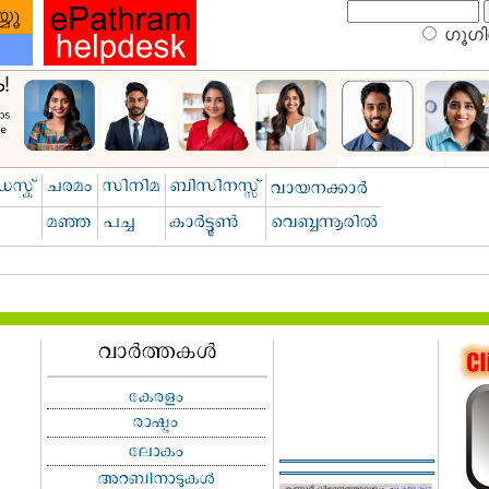
ഗൂഗിള