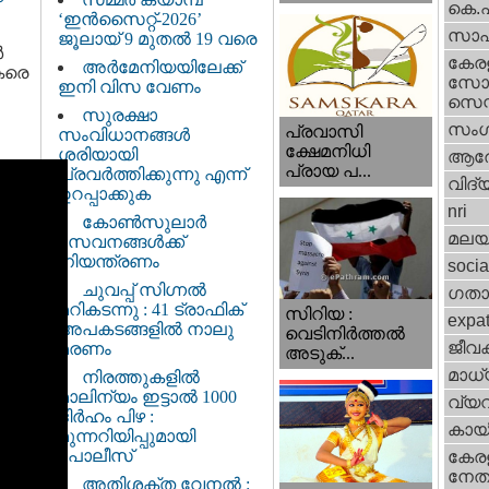
കെ.
‘ഇൻസൈറ്റ്-2026’
സാഹ
ജൂലായ് 9 മുതൽ 19 വരെ
ർ
കേര
അർമേനിയയിലേക്ക്
കരെ
സോഷ
ഇനി വിസ വേണം
സെന്റ
സുരക്ഷാ
സംഗ
പ്രവാസി
സംവിധാനങ്ങൾ
ക്ഷേമനിധി
ശരിയായി
ആര
പ്രായ പ...
പ്രവർത്തിക്കുന്നു എന്ന്
വിദ്
ഉറപ്പാക്കുക
nri
കോൺസുലാർ
മലയ
സേവനങ്ങൾക്ക്
നിയന്ത്രണം
socia
ചുവപ്പ് സിഗ്നൽ
ഗതാ
മറികടന്നു : 41 ട്രാഫിക്
സിറിയ :
expa
അപകടങ്ങളിൽ നാലു
വെടിനിർത്തൽ
ജീവ
മരണം
അടുക്...
മാധ്
നിരത്തുകളിൽ
മാലിന്യം ഇട്ടാൽ 1000
വ്യ
ദിർഹം പിഴ :
കായ
മുന്നറിയിപ്പുമായി
പോലീസ്
കേരള
നേതാ
അതിശക്ത വേനൽ :