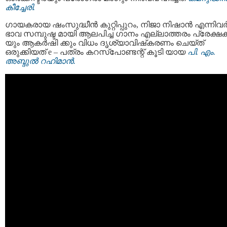
കീച്ചേരി.
ഗായകരായ ഷംസുദ്ധീൻ കുറ്റിപ്പുറം, നിജാ നിഷാൻ എന്നിവ
ഭാവ സമ്പുഷ്ട മായി ആലപിച്ച ഗാനം എല്ലാത്തരം പ്രേക്ഷ
യും ആകർഷി ക്കും വിധം ദൃശ്യാവിഷ്‌കരണം ചെയ്ത്
ഒരുക്കിയത് e – പത്രം കറസ്‌പോണ്ടന്റ് കൂടി യായ
പി. എം.
അബ്ദുൽ റഹിമാൻ.