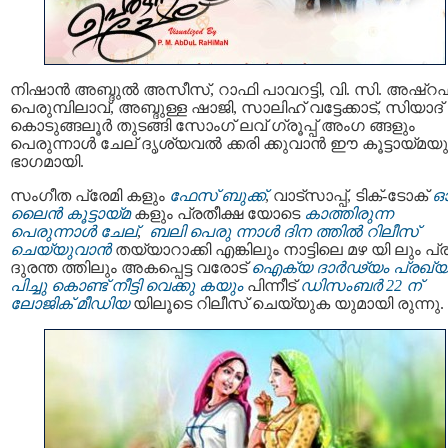
നിഷാൻ അബ്ദുൽ അസീസ്, റാഫി പാവറട്ടി, വി. സി. അഷ്‌റഫ
പെരുമ്പിലാവ്, അബ്ദുള്ള ഷാജി, സാലിഹ് വട്ടേക്കാട്, സിയാദ്
കൊടുങ്ങലൂർ തുടങ്ങി സോംഗ് ലവ് ഗ്രൂപ്പ് അംഗ ങ്ങളും
പെരുന്നാൾ ചേല് ദൃശ്യവൽ ക്കരി ക്കുവാൻ ഈ കൂട്ടായ്മയ
ഭാഗമായി.
സംഗീത പ്രേമി കളും
ഫേസ് ബുക്ക്
, വാട്സാപ്പ്, ടിക്-ടോക്
ലൈൻ കൂട്ടായ്മ
കളും പ്രതീക്ഷ യോടെ
കാത്തിരുന്ന
പെരുന്നാൾ ചേല്
,
ബലി പെരു ന്നാൾ ദിന ത്തിൽ റിലീസ്
ചെയ്യുവാൻ
തയ്യാറാക്കി എങ്കിലും നാട്ടിലെ മഴ യി ലും പ
ദുരന്ത ത്തിലും അകപ്പെട്ട വരോട്
ഐക്യ ദാർഢ്യം പ്രഖ്യ
പിച്ചു കൊണ്ട് നീട്ടി വെക്കു കയും
പിന്നീട്
ഡിസംബർ 22 ന്
ലോജിക് മീഡിയ
യിലൂടെ റിലീസ് ചെയ്യുക യുമായി രുന്നു.