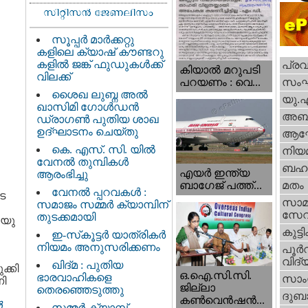
സൂപ്പർ മാർക്കറ്റു
കളിലെ ക്യാഷ് കൗണ്ടറു
കളിൽ ജങ്ക് ഫുഡുകൾക്ക്
പ്ര
കിയാല്‍ മറുപടി
വിലക്ക്
സം
പറയണം : വെ...
ശൈഖ ലുബ്ന അൽ
യു.
ഖാസിമി ഗോൾഡൻ
അബു
ഡ്രാഗൺ പുതിയ ശാഖ
ഉദ്ഘാടനം ചെയ്തു
ആഘ
കെ. എസ്. സി. യിൽ
നിയ
വേനൽ തുമ്പികൾ
ബഹു
എയര്‍ ഇന്ത്യ
ആരംഭിച്ചു
ബാഗേജ് പത്ത്...
മതം
വേനൽ പ്പറവകൾ :
െ
സാമ
സമാജം സമ്മർ ക്യാമ്പിന്
സേ
തുടക്കമായി
 യു
കുട്ട
ഇ-സ്‌കൂട്ടർ യാത്രികർ
നിയമം അനുസരിക്കണം
പൂര്‍
വിദ്യ
ഖിദ്മ : പുതിയ
ക്കി
ഒ.ഐ.സി.സി.
ഭാരവാഹികളെ
സാംസ
ി
ജില്ലാ
തെരഞ്ഞെടുത്തു
ദുബാ
കൺവെൻഷൻ...
ൻ
സമ്മർ ക്യാമ്പ്