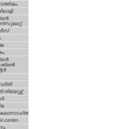
പത്തികം
ിലാളി
യന്‍
സുലേറ്റ്
ീസ്
ം
‍ജ
കം
യന്‍
്യല്‍
ര്‍
്ഥിതി
 തിയേറ്റഴ്സ്
്‍
ിമ
കലാസാഹിതി
ic-center-
നം