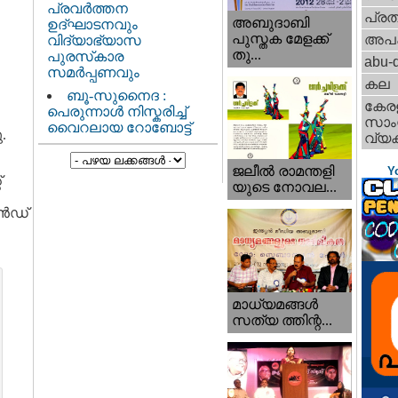
പ്രവർത്തന
പ്ര
അബുദാബി
ഉദ്ഘാടനവും
പുസ്തക മേളക്ക്
അപ
വിദ്യാഭ്യാസ
തു...
പുരസ്‌കാര
abu-d
സമർപ്പണവും
കല
ബൂ-സുനൈദ :
കേര
പെരുന്നാൾ നിസ്കരിച്ച്
സാംസ
വൈറലായ റോബോട്ട്
.
വ്യക
ജലീല്‍ രാമന്തളി
Y
്
യുടെ നോവല...
ാൻഡ്
,
മാധ്യമങ്ങള്‍
സത്യ ത്തിന്റ...