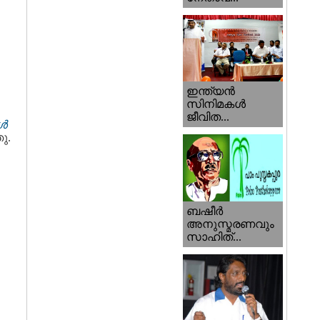
ഇന്ത്യന്‍
സിനിമകള്‍
ജീവിത...
ാൾ
ു.
ബഷീര്‍
അനുസ്മരണവും
സാഹിത്...