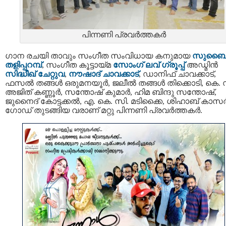
പിന്നണി പ്രവര്‍ത്തകര്‍
ഗാന രചയി താവും സംഗീത സംവിധായ കനുമായ
സുബൈ
തളിപ്പറമ്പ്
, സംഗീത കൂട്ടായ്മ
സോംഗ് ലവ് ഗ്രൂപ്പ്
അഡ്മിൻ
സിദ്ധീഖ് ചേറ്റുവ
,
നൗഷാദ് ചാവക്കാട്
, ഡാനിഫ് ചാവക്കാട്,
ഫസൽ തങ്ങൾ ഒരുമനയൂർ, ജലീൽ തങ്ങൾ തിക്കൊടി, കെ. 
അജിത് കണ്ണൂർ, സന്തോഷ് കുമാർ, ഹിമ ബിന്ദു സന്തോഷ്,
ജുനൈദ് കോട്ടക്കൽ, എ. കെ. സി. മടിക്കൈ, ശിഹാബ് കാസ
ഗോഡ് തുടങ്ങിയ വരാണ് മറ്റു പിന്നണി പ്രവർത്തകർ.