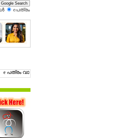
്‍
eപത്രം‍