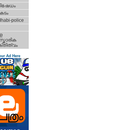
തിഷേധം
കടം
habi-police
ള
്കാരിക
്തിത്വം
our Ad Here