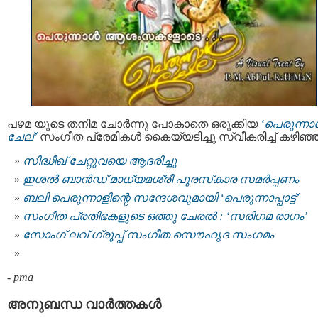
പഴമ യുടെ തനിമ ചോർന്നു പോകാതെ ഒരുക്കിയ
‘പെരുന്ന
ചേല്’
സംഗീത പ്രേമികൾ കൈയ്യടിച്ചു സ്വീകരിച്ച്‌ കഴിഞ്ഞ
സിദ്ധീഖ് ചേറ്റുവയെ ആദരിച്ചു
ഇശല്‍ ബാന്‍ഡ് മാധ്യമശ്രീ പുരസ്‌കാര സമര്‍പ്പണം
ബലി പെരുന്നാളിന്റെ സന്ദേശവുമായി ‘പെരുന്നാപ്പാട്ട്’
സംഗീത പ്രതിഭകളുടെ ഒത്തു ചേരല്‍ : ‘സരിഗമ രാഗം’
സോംഗ് ലവ് ഗ്രൂപ്പ് സംഗീത സൌഹൃദ സംഗമം
-
pma
അനുബന്ധ വാര്‍ത്തകള്‍