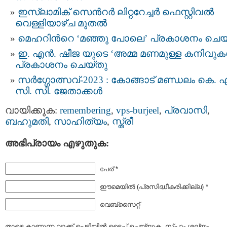
ഇസ്ലാമിക് സെന്‍റര്‍ ലിറ്ററേച്ചര്‍ ഫെസ്റ്റിവല്‍
വെള്ളിയാഴ്ച മുതൽ
മെഹറിന്‍റെ ‘മഞ്ഞു പോലെ’ പ്രകാശനം ചെയ
ഇ. എൻ. ഷീജ യുടെ ‘അമ്മ മണമുള്ള കനിവുക
പ്രകാശനം ചെയ്തു
സർഗ്ഗോത്സവ്-2023 : കോങ്ങാട് മണ്ഡലം കെ. എ
സി. സി. ജേതാക്കൾ
വായിക്കുക:
remembering
,
vps-burjeel
,
പ്രവാസി
,
ബഹുമതി
,
സാഹിത്യം
,
സ്ത്രീ
അഭിപ്രായം എഴുതുക:
പേര് *
ഈമെയില്‍ (പ്രസിദ്ധീകരിക്കില്ല) *
വെബ്സൈറ്റ്
താഴെ കാണുന്ന വാക്ക് പെട്ടിയില്‍ ടൈപ്പ്‌ ചെയ്യുക. സ്പാം ശല്യം