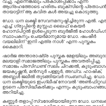
വച്ചു. എന്നെങ്കിലും പ്രകാശിപ്പിക്കാം എന്ന
ആഗ്രഹത്തോടെ ഹരിതം ബുക്സിന്റെ പ്രതാപ
തായാട്ടിന് ആ കവിത കൾ അയച്ചു കൊടുത്തു.
ഡോ. ധന ലക്ഷ്മി സേവനമനുഷ്ഠിച്ചിരുന്ന എൽ. എ
എച്ച്. ഗ്രൂപ്പിന്റെ മുസ്സഫ ലൈഫ് കെയർ
ഹോസ്പിറ്റൽ ഉൾപ്പെടുന്ന ബുർജീൽ ഹോൾഡിംഗ്
സ്ഥാപകനും ചെയർമാനുമായ ഡോ. ഷംഷീർ
വയലിലിന് ‘ഇനി എത്ര നാൾ’ എന്ന പുസ്തകം
കൈമാറി.
ഷാർജ അന്താരാഷ്‌ട്ര പുസ്തക മേളയിലും അബുദ
മലയാളി സമാജത്തിലും പുസ്തകം അവതരിപ്പിച്ചു.
സമാജം പ്രസിഡണ്ട് സലിം ചിറക്കൽ, കുടുംബാഗ
ജയകൃഷ്ണൻ, മൻസൂർ പള്ളൂർ, അഡ്വ. ഹാഷിക്,
അബ്ദുൾ ജലീൽ തുടങ്ങിയവർ സംബന്ധിച്ചു. ഡോ.
ധന ലക്ഷ്മിയുടെ ഇംഗ്ലീഷ് നോവൽ ‘അൺഫിറ്റഡ്
ഉടനെ പ്രസിദ്ധീകരിക്കും എന്നും കുടുംബാംഗങ്ങ
അറിയിച്ചു.
കണ്ണൂർ തളാപ്പ് സ്വദേശിയായിരുന്ന ഡോ. ധനലക്ഷ്