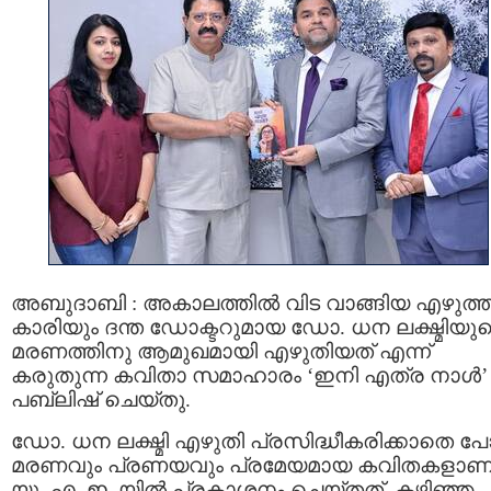
അബുദാബി : അകാലത്തിൽ വിട വാങ്ങിയ എഴുത്ത
കാരിയും ദന്ത ഡോക്ടറുമായ ഡോ. ധന ലക്ഷ്മിയു
മരണത്തിനു ആമുഖമായി എഴുതിയത് എന്ന്
കരുതുന്ന കവിതാ സമാഹാരം ‘ഇനി എത്ര നാൾ’
പബ്ലിഷ് ചെയ്തു.
ഡോ. ധന ലക്ഷ്മി എഴുതി പ്രസിദ്ധീകരിക്കാതെ 
മരണവും പ്രണയവും പ്രമേയമായ കവിതകളാണ
യു. എ. ഇ. യിൽ പ്രകാശനം ചെയ്തത്. കഴിഞ്ഞ