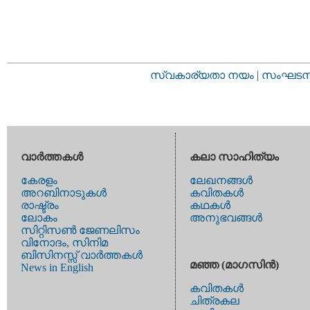
സ്വകാര്യതാ നയം
|
സംഘടനാ 
വാര്‍ത്തകള്‍
കലാ സാഹിത്യം
കേരളം
ലേഖനങ്ങള്‍
അറബിനാടുകള്‍
കവിതകള്‍
രാഷ്ട്രം
കഥകള്‍
ലോകം
അനുഭവങ്ങള്‍
സിറ്റിസണ്‍ ജേണലിസം
വിനോദം, സിനിമ
ബിസിനസ്സ് വാര്‍ത്തകള്‍
മഞ്ഞ (മാഗസിന്‍)
News in English
കവിതകള്‍
ചിത്രകല