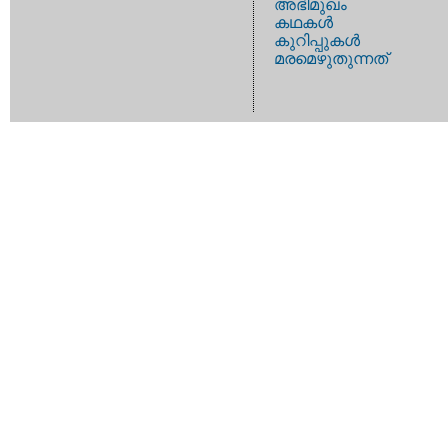
അഭിമുഖം
കഥകള്‍
കുറിപ്പുകള്‍
മരമെഴുതുന്നത്