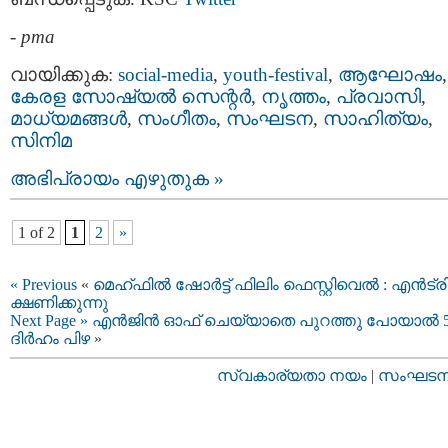
-
pma
വായിക്കുക:
social-media
,
youth-festival
,
ആഘോഷം
,
കേരള സോഷ്യല്‍ സെന്റര്‍
,
നൃത്തം
,
പ്രവാസി
,
മാധ്യമങ്ങള്‍
,
സംഗീതം
,
സംഘടന
,
സാഹിത്യം
,
സിനിമ
അഭിപ്രായം എഴുതുക »
1 of 2
1
2
»
« Previous
«
മെഹ്ഫിൽ ഷോർട്ട് ഫിലിം ഫെസ്റ്റിവെൽ : എൻട്
ക്ഷണിക്കുന്നു
Next Page »
എൻജിൻ ഓഫ് ചെയ്യാതെ പുറത്തു പോയാൽ 5
ദിർഹം പിഴ
»
സ്വകാര്യതാ നയം
|
സംഘടനാ 