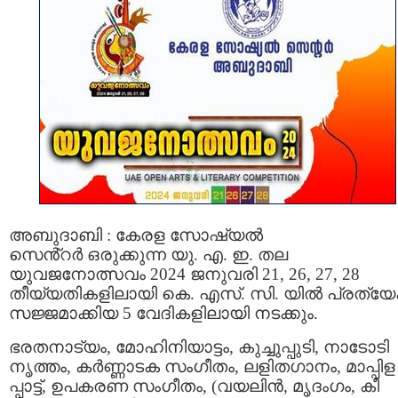
അബുദാബി : കേരള സോഷ്യൽ
സെൻ്റർ ഒരുക്കുന്ന യു. എ. ഇ. തല
യുവജനോത്സവം 2024 ജനുവരി 21, 26, 27, 28
തീയ്യതികളിലായി കെ. എസ്. സി. യിൽ പ്രത്യ
സജ്ജമാക്കിയ 5 വേദികളിലായി നടക്കും.
ഭരതനാട്യം, മോഹിനിയാട്ടം, കുച്ചുപ്പുടി, നാടോടി
നൃത്തം, കർണ്ണാടക സംഗീതം, ലളിതഗാനം, മാപ്പിള
പ്പാട്ട്, ഉപകരണ സംഗീതം, (വയലിൻ, മൃദംഗം, കീ