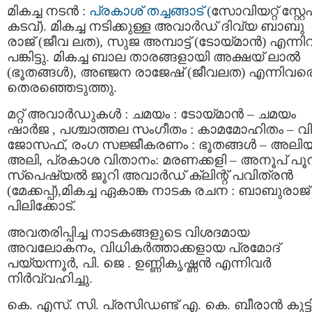
മികച്ച നടൻ :
പ്രകാശ് തച്ചങ്ങാട് (
സോവിയറ്റ് സ്റ്
കടവ്). മികച്ച നടിക്കുള്ള അവാർഡ് ദിവ്യ ബാബു
രാജ് (ജീവ ലത), സുജ അമ്പാട്ട് (ടോയ്‌മാൻ) എന്ന
പങ്കിട്ടു. മികച്ച ബാല താരങ്ങളായി അക്ഷയ് ലാൽ
(ഭൂതങ്ങൾ), അഞ്ജന രാജേഷ് (ജീവലത) എന്നിവര
തെരഞ്ഞെടുത്തു.
മറ്റ്‌ അവാർഡുകൾ : ചമയം : ടോയ്മാൻ – ചമയം
ഷാർജ , പശ്ചാത്തല സംഗീതം : കാമമോഹിതം – വ
ജോസഫ്‌, രംഗ സജ്ജീകരണം : ഭൂതങ്ങൾ – അലി
അലി, പ്രകാശ വിതാനം: മരണക്കളി – അനൂപ്‌ പൂ
സ്‌പെഷ്യൽ ജൂറി അവാർഡ്‌ ക്ലിന്റ്‌ പവിത്രൻ
(മേക്കപ്പ്‌),മികച്ച ഏകാങ്ക നാടക രചന : ബാബുരാജ്‌
പിലിക്കോട്‌.
അവതരിപ്പിച്ച നാടകങ്ങളുടെ വിശദമായ
അവലോകനം, വിധികർത്താക്കളായ പ്രമോദ്
പയ്യന്നൂർ, പി. ജെ . ഉണ്ണികൃഷ്ണൻ എന്നിവർ
നിർവ്വഹിച്ചു.
കെ. എസ്. സി. പ്രസിഡണ്ട് എ. കെ. ബീരാൻ കുട്ട