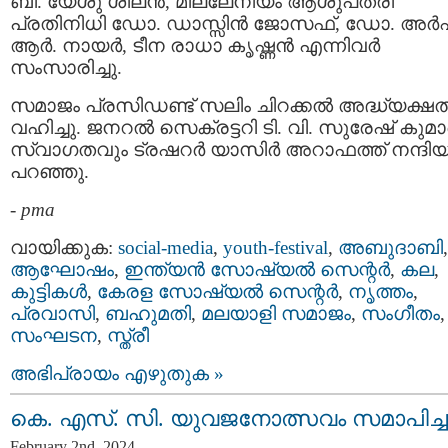
ബി. യേശു ശീലൻ, മില്ലേനിയം ആശുപത്രി
പ്രതിനിധി ഡോ. ഡാസ്സിൻ ജോസഫ്, ഡോ. അർ
ആർ. നായർ, ടീന രാധാ കൃഷ്ണൻ എന്നിവർ
സംസാരിച്ചു.
സമാജം പ്രസിഡണ്ട് സലിം ചിറക്കൽ അദ്ധ്യക്ഷ
വഹിച്ചു. ജനറൽ സെക്രട്ടറി ടി. വി. സുരേഷ് കുമ
സ്വാഗതവും ട്രഷറർ യാസിർ അറാഫത്ത് നന്ദിയ
പറഞ്ഞു.
-
pma
വായിക്കുക:
social-media
,
youth-festival
,
അബുദാബി
,
ആഘോഷം
,
ഇന്ത്യന്‍ സോഷ്യല്‍ സെന്റര്‍
,
കല
,
കുട്ടികള്‍
,
കേരള സോഷ്യല്‍ സെന്റര്‍
,
നൃത്തം
,
പ്രവാസി
,
ബഹുമതി
,
മലയാളി സമാജം
,
സംഗീതം
,
സംഘടന
,
സ്ത്രീ
അഭിപ്രായം എഴുതുക »
കെ. എസ്. സി. യുവജനോത്സവം സമാപിച്ച
February 2nd, 2024