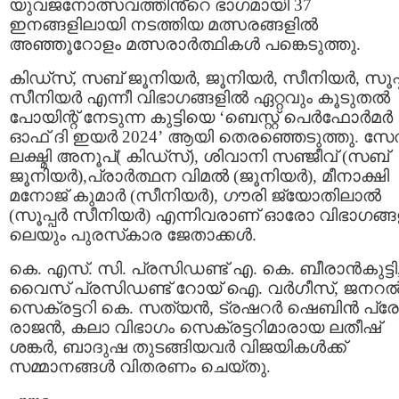
യുവജനോത്സവത്തിൻ്റെ ഭാഗമായി 37
ഇനങ്ങളിലായി നടത്തിയ മത്സരങ്ങളിൽ
അഞ്ഞൂറോളം മത്സരാർത്ഥികൾ പങ്കെടുത്തു.
കിഡ്സ്, സബ് ജൂനിയർ, ജൂനിയർ, സീനിയർ, സൂപ്
സീനിയർ എന്നീ വിഭാഗങ്ങളിൽ ഏറ്റവും കൂടുതൽ
പോയിന്റ് നേടുന്ന കുട്ടിയെ ‘ബെസ്റ്റ് പെർഫോർമർ
ഓഫ് ദി ഇയർ 2024’ ആയി തെരഞ്ഞെടുത്തു. സേ
ലക്ഷ്മി അനൂപ്( കിഡ്സ്), ശിവാനി സഞ്ജീവ് (സബ്
ജൂനിയർ),പ്രാർത്ഥന വിമൽ (ജൂനിയർ), മീനാക്ഷി
മനോജ് കുമാർ (സീനിയർ), ഗൗരി ജ്യോതിലാൽ
(സൂപ്പർ സീനിയർ) എന്നിവരാണ് ഓരോ വിഭാഗങ്ങ
ലെയും പുരസ്‌കാര ജേതാക്കൾ.
കെ. എസ്. സി. പ്രസിഡണ്ട് എ. കെ. ബീരാൻകുട്ടി
വൈസ് പ്രസിഡണ്ട് റോയ് ഐ. വർഗീസ്, ജനറ
സെക്രട്ടറി കെ. സത്യൻ, ട്രഷറർ ഷെബിൻ പ്ര
രാജൻ, കലാ വിഭാഗം സെക്രട്ടറിമാരായ ലതീഷ്
ശങ്കർ, ബാദുഷ തുടങ്ങിയവർ വിജയികൾക്ക്
സമ്മാനങ്ങൾ വിതരണം ചെയ്തു.