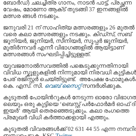
ബോർഡ്) ചലച്ചിത്ര ഗാനം, നാടന്‍ പാട്ട്, പ്രച്ഛന്ന
വേഷം, മോണോ ആക്‌ട് തുടങ്ങി 37 ഇനങ്ങളിൽ
മത്സര ങ്ങള്‍ നടക്കും.
ജനുവരി 21 ന് സാഹിത്യ മത്സരങ്ങളും 26 മുതൽ 
വരെ കലാ മത്സരങ്ങളും നടക്കും. കിഡ്സ്, സബ്
ജൂനിയർ, ജൂനിയർ, സീനിയർ, സൂപ്പർ ജൂനിയർ,
മുതിർന്നവർ എന്നീ വിഭാഗങ്ങളിൽ ആയിട്ടാണ്
മത്സരങ്ങൾ സംഘടിപ്പിച്ചിട്ടുള്ളത്.
യുവജനോല്‍സവത്തില്‍ പങ്കെടുക്കുന്നതിനായി
വിവിധ സ്കൂളുകളില്‍ നിന്നുമായി നിരവധി കുട്ടികള്
പേര് രജിസ്റ്റര്‍ ചെയ്തിട്ടുണ്ട്. അപേക്ഷ ഫോമുകൾക
കെ. എസ്. സി.
വെബ് സൈറ്റ്
സന്ദർശിക്കുക.
കൂടുതല്‍ പോയിൻറുകൾ നേടുന്ന ഓരോ വിഭാഗത്
ലെയും ഒരു കുട്ടിയെ ‘ബെസ്റ്റ് പർഫോർമർ ഓഫ് ദ
ഇയർ’ ആയി തെരഞ്ഞെടുക്കും. കലാ രംഗത്തെ
പ്രമുഖർ വിധി കർത്താക്കളായി എത്തും.
കൂടുതൽ വിവരങ്ങൾക്ക് 02 631 44 55 എന്ന നമ്പറ
ബന്ധപ്പെടുക. KSC
Twitter