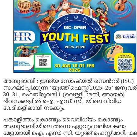
അബുദാബി : ഇന്ത്യ സോഷ്യൽ സെൻറർ (ISC)
സംഘടിപ്പിക്കുന്ന ‘യൂത്ത് ഫെസ്റ്റ് 2025–26’ ജനുവര
30, 31, ഫെബ്രുവരി 1 (വെള്ളി, ശനി, ഞായർ)
ദിവസങ്ങളിൽ ഐ. എസ്. സി. യിലെ വിവിധ
വേദികളിലായി നടക്കും.
പങ്കാളിത്തം കൊണ്ടും വൈവിധ്യം കൊണ്ടും
അബുദാബിയിലെ തന്നെ ഏറ്റവും വലിയ കലാ
മേളയായി ഐ. എസ്. സി. യൂത്ത് ഫെസ്റ്റ് മാറി. ക