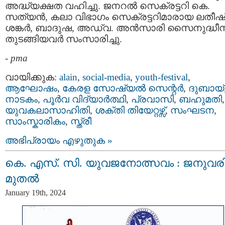
അദ്ധ്യക്ഷത വഹിച്ചു. ജനറൽ സെക്രട്ടറി കെ.
സത്യൻ, കലാ വിഭാഗം സെക്രട്ടറിമാരായ ലതീഷ
ശങ്കർ, ബാദുഷ, അഡ്വ. അൻസാരി സൈനുദ്ധീ
തുടങ്ങിയവർ സംസാരിച്ചു.
-
pma
വായിക്കുക:
alain
,
social-media
,
youth-festival
,
ആഘോഷം
,
കേരള സോഷ്യല്‍ സെന്റര്‍
,
ദുബായ്‌
നാടകം
,
പൂര്‍വ വിദ്യാര്‍ത്ഥി
,
പ്രവാസി
,
ബഹുമതി
,
യുവകലാസാഹിതി
,
ശക്തി തിയേറ്റഴ്സ്
,
സംഘടന
,
സാംസ്കാരികം
,
സ്ത്രീ
അഭിപ്രായം എഴുതുക »
കെ. എസ്. സി. യുവജനോത്സവം : ജനുവരി
മുതൽ
January 19th, 2024