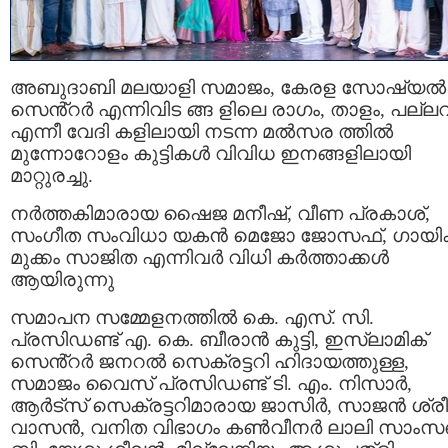
അബുദാബി മലയാളി സമാജം, കേരള സോഷ്യൽ
സെൻ്റർ എന്നിവിട ങ്ങ ളിലെ രാഗം, താളം, പല്ല
എന്നീ വേദി കളിലായി നടന്ന മൽസര ത്തിൽ
മുന്നോറോളം കുട്ടികൾ വിവിധ ഇനങ്ങളിലായി
മാറ്റുരച്ചു.
നർത്തകിമാരായ ഷൈജ മനീഷ്, വീണ പ്രകാശ്,
സംഗീത സംവിധാ യകൻ മെജോ ജോസഫ്, ഗായി
മുക്കം സാജിത എന്നിവർ വിധി കർത്താക്കൾ
ആയിരുന്നു
സമാപന സമ്മേളനത്തിൽ കെ. എസ്. സി.
പ്രസിഡണ്ട് എ. കെ. ബീരാൻ കുട്ടി, ഇസ്‌ലാമിക്
സെൻ്റർ ജനറൽ സെക്രട്ടറി ഹിദായത്തുള്ള,
സമാജം വൈസ് പ്രസിഡണ്ട് ടി. എം. നിസാർ,
ആർട്സ് സെക്രട്ടറിമാരായ ജാസിർ, സാജൻ ശ്രീ
വാസൻ, വനിത വിഭാഗം കൺവീനർ ലാലി സാം