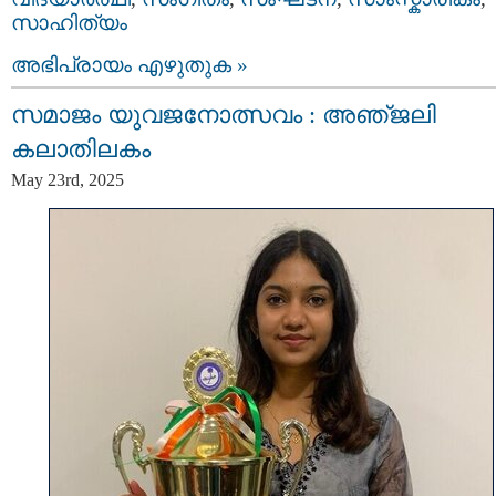
സാഹിത്യം
അഭിപ്രായം എഴുതുക »
സമാജം യുവജനോത്സവം : അഞ്‌ജലി
കലാതിലകം
May 23rd, 2025