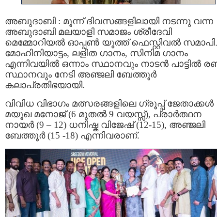
അബുദാബി : മൂന്ന് ദിവസങ്ങളിലായി നടന്നു വന്ന
അബുദാബി മലയാളി സമാജം ശ്രീദേവി
മെമ്മോറിയൽ ഓപ്പൺ യൂത്ത് ഫെസ്റ്റിവൽ സമാപിച്
മോഹിനിയാട്ടം, ലളിത ഗാനം, സിനിമ ഗാനം
എന്നിവയിൽ ഒന്നാം സ്ഥാനവും നാടൻ പാട്ടിൽ രണ്
സ്ഥാനവും നേടി അഞ്ജലി ബേത്തൂർ
കലാപ്രതിഭയായി.
വിവിധ വിഭാഗം മത്സരങ്ങളിലെ ഗ്രൂപ്പ് ജേതാക്കൾ
മയൂഖ മനോജ് (6 മുതൽ 9 വയസ്സ്), പ്രാർത്ഥന
നായർ (9 – 12) ധനിഷ്ക വിജേഷ് (12-15), അഞ്ജലി
ബേത്തൂർ (15 -18) എന്നിവരാണ്.