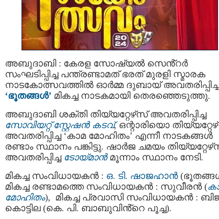
അബുദാബി : കേരള സോഷ്യല്‍ സെൻ്റര്‍
സംഘടിപ്പിച്ച പന്ത്രണ്ടാമത് ഭരത് മുരളി സ്മാരക
നാടകോത്സവത്തില്‍ ഓർമ്മ ദുബായ് അവതരിപ്പിച്
‘ഭൂതങ്ങൾ’
മികച്ച നാടകമായി തെരഞ്ഞെടുത്തു.
അബുദാബി ശക്തി തിയ്യറ്റേഴ്‌സ് അവതരിപ്പിച്ച
സോവിയറ്റ് സ്റ്റേഷൻ കടവ്
, ഒന്റാരിയൊ തിയ്യറ്റേഴ്
അവതരിപ്പിച്ച ‘കാമ മോഹിതം’ എന്നീ നാടകങ്ങൾ
രണ്ടാം സ്ഥാനം പങ്കിട്ടു. ഷാർജ ചമയം തിയ്യറ്റേഴ്‌
അവതരിപ്പിച്ച
ടോയ്‌മാൻ
മൂന്നാം സ്ഥാനം നേടി.
മികച്ച സംവിധായകൻ :
ഒ. ടി. ഷാജഹാൻ
(ഭൂതങ്ങൾ
മികച്ച രണ്ടാമത്തെ സംവിധായകൻ : സുവീരൻ (
ക
മോഹിതം
), മികച്ച പ്രവാസി സംവിധായകൻ : ബി
കൊട്ടില (കെ. പി. ബാബുവിൻ്റെ പൂച്ച).