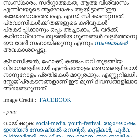
സംസ്‌കാരം, സർഗ്ഗാത്മകത, ആത്മ വിശ്വാസം
എന്നിവയുടെ ആഘോഷം ആയിട്ടാണ് ഈ
കലോത്സവത്തെ ഐ. എസ്. സി കാണുന്നത്.
പ്രവാസികൾക്ക് തങ്ങളുടെ കഴിവുകൾ
പ്രകടിപ്പിക്കാനും ഒപ്പം അച്ചടക്കം, ടീം വർക്ക്,
കഠിനാധ്വാനം തുടങ്ങിയ ഗുണങ്ങൾ വളർത്താനു
ഈ വേദി സഹായിക്കുന്നു എന്നും
സംഘാടകർ
അവകാശപ്പെട്ടു.
ക്ലാസിക്കൽ, ഫോക്ക്, കണ്ടംപററി തുടങ്ങിയ
വിഭാഗങ്ങളിലായി എൺപതോളം മത്സരങ്ങളിലായ
നാനൂറോളം പ്രതിഭകൾ മാറ്റുരക്കും. എണ്ണൂറിലധി
സ്റ്റേജ് പ്രകടനങ്ങളാണ് ഈ മൂന്ന് ദിവസങ്ങളിലാ
അരങ്ങേറുന്നത്.
Image Credit :
FACEBOOK
-
pma
വായിക്കുക:
social-media
,
youth-festival
,
ആഘോഷം
,
ഇന്ത്യന്‍ സോഷ്യല്‍ സെന്റര്‍
,
കുട്ടികള്‍
,
പൂര്‍വ
വിദ്യാര്‍ത്ഥി
,
സംഗീതം
,
സംഘടന
,
സാംസ്കാരികം
,