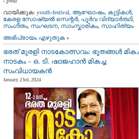
-
pma
വായിക്കുക:
youth-festival
,
ആഘോഷം
,
കുട്ടികള്‍
,
കേരള സോഷ്യല്‍ സെന്റര്‍
,
പൂര്‍വ വിദ്യാര്‍ത്ഥി
,
സംഗീതം
,
സംഘടന
,
സാംസ്കാരികം
,
സാഹിത്യം
അഭിപ്രായം എഴുതുക »
ഭരത് മുരളി നാടകോത്സവം: ഭൂതങ്ങൾ മികച്
നാടകം – ഒ. ടി. ഷാജഹാൻ മികച്ച
സംവിധായകൻ
January 23rd, 2024