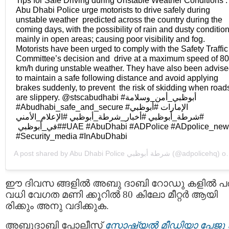
Abu Dhabi Police urge motorists to drive safely during
unstable weather predicted across the country during the
coming days, with the possibility of rain and dusty conditio
mainly in open areas; causing poor visibility and fog.
Motorists have been urged to comply with the Safety Traffic
Committee’s decision and drive at a maximum speed of 80
km/h during unstable weather. They have also been advis
to maintain a safe following distance and avoid applying
brakes suddenly, to prevent the risk of skidding when road
are slippery. @stscabudhabi #أبوظبي_أمن_وسلامة
#شرطة_أبوظبي #أخبار_شرطة_أبوظبي #الإعلام_الأمني
#في_أبوظبي ‏#UAE #AbuDhabi #ADPolice #ADpolice_news
#Security_media ‏#InAbuDhabi
A post shared by
Abu Dhabi Police شرطة أبوظبي
(@adpolicehq) on
ഈ ദിവസ ങ്ങളില്‍ അബു ദാബി റോഡു കളില്‍ പ
വധി വേഗത മണി ക്കൂറിൽ 80 കിലോ മീറ്റര്‍ ആയി
രിക്കും അനു വദിക്കുക.
അബുദാബി പോലീസ്
സോഷ്യല്‍ മീഡിയാ പേജു 