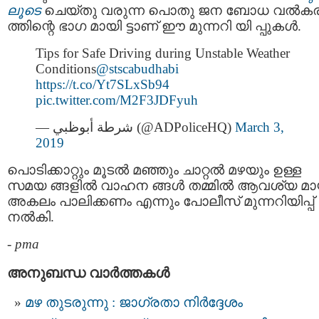
ലൂടെ
ചെയ്തു വരുന്ന പൊതു ജന ബോധ വല്‍
ത്തിന്റെ ഭാഗ മായി ട്ടാണ് ഈ മുന്നറി യി പ്പുകള്‍.
Tips for Safe Driving during Unstable Weather
Conditions
@stscabudhabi
https://t.co/Yt7SLxSb94
pic.twitter.com/M2F3JDFyuh
— شرطة أبوظبي (@ADPoliceHQ)
March 3,
2019
പൊടിക്കാറ്റും മൂടൽ മഞ്ഞും ചാറ്റല്‍ മഴയും ഉള്ള
സമയ ങ്ങളിൽ വാഹന ങ്ങൾ തമ്മില്‍ ആവശ്യ മ
അകലം പാലിക്കണം എന്നും പോലീസ് മുന്നറിയിപ്പ്
നൽകി.
-
pma
അനുബന്ധ വാര്‍ത്തകള്‍
മഴ തുടരുന്നു : ജാഗ്രതാ നിർദ്ദേശം