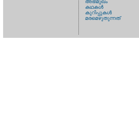
അഭിമുഖം
കഥകള്‍
കുറിപ്പുകള്‍
മരമെഴുതുന്നത്