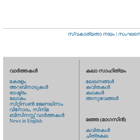
സ്വകാര്യതാ നയം
|
സംഘടനാ 
വാര്‍ത്തകള്‍
കലാ സാഹിത്യം
കേരളം
ലേഖനങ്ങള്‍
അറബിനാടുകള്‍
കവിതകള്‍
രാഷ്ട്രം
കഥകള്‍
ലോകം
അനുഭവങ്ങള്‍
സിറ്റിസണ്‍ ജേണലിസം
വിനോദം, സിനിമ
ബിസിനസ്സ് വാര്‍ത്തകള്‍
മഞ്ഞ (മാഗസിന്‍)
News in English
കവിതകള്‍
ചിത്രകല