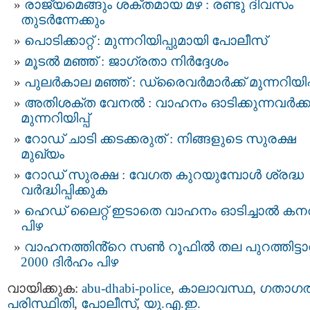
രാജ്യമെങ്ങും ശക്തമായ മഴ : രണ്ടു ദിവസം
തുടര്‍ന്നേക്കും
പൊടിക്കാറ്റ് : മുന്നറിയിപ്പുമായി പോലീസ്
മൂടല്‍ മഞ്ഞ് : ജാഗ്രതാ നിര്‍ദ്ദേശം
പുലര്‍കാല മഞ്ഞ് : ഡ്രൈവർമാർക്ക് മുന്നറിയിപ്
അതിശക്ത വേനൽ : വാഹനം ഓടിക്കുന്നവർക്ക
മുന്നറിയിപ്പ്
റോഡ് ചാടി ക്കടക്കരുത് : നിങ്ങളുടെ സുരക്ഷ
മുഖ്യം
റോഡ് സുരക്ഷ : വേഗത കുറയുമ്പോൾ ശ്രദ്ധ
വർദ്ധിപ്പിക്കുക
ഹെഡ് ലൈറ്റ് ഇടാതെ വാഹനം ഓടിച്ചാൽ കന
പിഴ
വാഹനത്തിൻ്റെ സൺ റൂഫിൽ തല പുറത്തിട്ട
2000 ദിർഹം പിഴ
വായിക്കുക:
abu-dhabi-police
,
കാലാവസ്ഥ
,
ഗതാഗ
പരിസ്ഥിതി
,
പോലീസ്
,
യു.എ.ഇ.