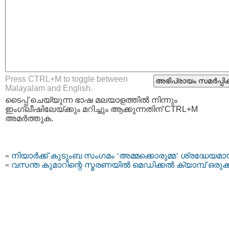
Press CTRL+M to toggle between
Malayalam and English.
ടൈപ്പ്‌ ചെയ്യുന്ന ഭാഷ മലയാളത്തില്‍ നിന്നും
ഇംഗ്ലീഷിലേയ്ക്കും മറിച്ചും ആക്കുന്നതിന് CTRL+M
അമര്‍ത്തുക.
«
നിയാർക്ക് കുടുംബ സംഗമം ‘അമ്മക്കൊരുമ്മ’ ശ്രദ്ധേയമാ
«
വസന്ത കുമാറിന്റെ സ്മരണയില്‍ മെഡിക്കൽ ക്യാമ്പ് ഒരുക്