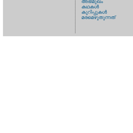
അഭിമുഖം
കഥകള്‍
കുറിപ്പുകള്‍
മരമെഴുതുന്നത്