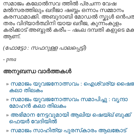
സമാജം കലോല്‍സവ ത്തില്‍ പ്രചന്ന വേഷ
മല്‍സരത്തിലും ഖദീജാ ഷബ്നം ഒന്നാം സമ്മാനം
കരസ്ഥമാക്കി. അബുദാബി മോഡല്‍ സ്കൂള്‍ ഒന്‍പ
തരം വിദ്യാര്‍ത്ഥിനി യായ ഖദീജ, കുന്നംകുളം
കരിക്കാട് അബ്ദുല്‍ കരീം – ഷംല ദമ്പതി കളുടെ മക
ആണ്.
(ഫോട്ടോ : സഫറുള്ള പാലപ്പെട്ടി)
-
pma
അനുബന്ധ വാര്‍ത്തകള്‍
സമാജം യുവജനോത്സവം : ഐശ്വര്യ ഷൈജ
കലാ തിലകം
സമാജം യുവജനോത്സവം സമാപിച്ചു : വൃന്ദാ
മോഹന്‍ കലാ തിലകം
അഭിമാന നേട്ടവുമായി ആലിയ ഷെയ്ഖ് ബുക്ക്
ഫെയർ വേദിയിൽ
സമാജം സാഹിത്യ പുരസ്‌കാരം ആലങ്കോട്