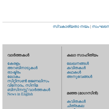
സ്വകാര്യതാ നയം
|
സംഘടനാ 
വാര്‍ത്തകള്‍
കലാ സാഹിത്യം
കേരളം
ലേഖനങ്ങള്‍
അറബിനാടുകള്‍
കവിതകള്‍
രാഷ്ട്രം
കഥകള്‍
ലോകം
അനുഭവങ്ങള്‍
സിറ്റിസണ്‍ ജേണലിസം
വിനോദം, സിനിമ
ബിസിനസ്സ് വാര്‍ത്തകള്‍
മഞ്ഞ (മാഗസിന്‍)
News in English
കവിതകള്‍
ചിത്രകല