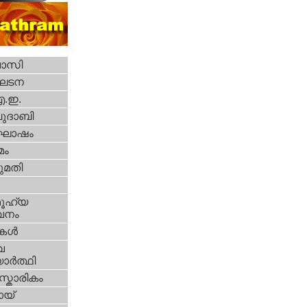
വാസി
ഘടന
എ.ഇ.
ദാബി
ോഷം
മം
മതി
ൂഹ്യ
വനം
ികള്‍
വ
ാര്‍ത്ഥി
്കാരികം
യ്‌