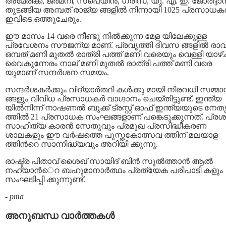
അമേരിക്ക, ജര്‍മനി, സ്പെയിന്‍, ഗ്രീസ്, യു. എ. ഇ. ജോര്‍ദ്ദാന്
തുടങ്ങിയ അമ്പത് രാജ്യ ങ്ങളില്‍ നിന്നായി 1025 പ്രസാധകര്
ഇവിടെ ഒത്തുചേരും.
ഈ മാസം 14 വരെ നീണ്ടു നില്‍ക്കുന്ന മേള യിലേക്കുള്ള
പ്രവേശനം സൗജന്യ മാണ്. പ്രവൃത്തി ദിവസ ങ്ങളില്‍ രാ
ഒമ്പത് മണി മുതല്‍ രാത്രി പത്ത് മണി വരെയും വെള്ളി യാഴ്
വൈകുന്നേരം നാല് മണി മുതല്‍ രാത്രി പത്ത് മണി വരെ
യുമാണ് സന്ദര്‍ശന സമയം.
സന്ദര്‍ശകര്‍ക്കും വിദ്യാര്‍ത്ഥി കള്‍ക്കു മായി നിരവധി സമ്മ
ങ്ങളും വിവിധ പ്രസാധകര്‍ വാഗ്ദാനം ചെയ്തിട്ടുണ്ട്. ഇന്ത്യ
യില്‍നിന്ന് നാഷണല്‍ ബുക്ക് ട്രസ്റ്റ് ഓഫ് ഇന്ത്യയുടെ നേ
ത്തില്‍ 21 പ്രസാധക സംഘങ്ങളാണ് പങ്കെടുക്കുന്നത്. പ്രശ
സാഹിത്യ കാരന്‍ സേതുവും പ്രമുഖ പ്രസിദ്ധീകരണ
ശാലകളും ഈ വര്‍ഷത്തെ പുസ്തകോത്സവ ത്തിന് മലയാള
ത്തിന്‍റെ സാന്നിദ്ധ്യവും അറിയി ക്കുന്നു.
രാഷ്ട്ര പിതാവ് ശൈഖ് സായിദ് ബിന്‍ സുല്‍ത്താന്‍ ആല്‍
നഹ്യാന്‍െറ ബഹുമാനാര്‍ത്ഥം പ്രത്യേക പരിപാടി കളും
സംഘടിപ്പി ക്കുന്നുണ്ട്.
-
pma
അനുബന്ധ വാര്‍ത്തകള്‍