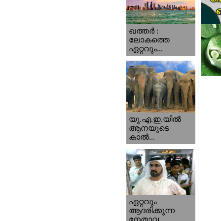
ഖത്തര്‍ :
ലോകത്തെ
ഏറ്റവും...
യു.എ.ഇ.യില്‍
ആനയുടെ
കാല്‍...
ഏറ്റവും
ആദരിക്കുന്ന
നേതാവ...