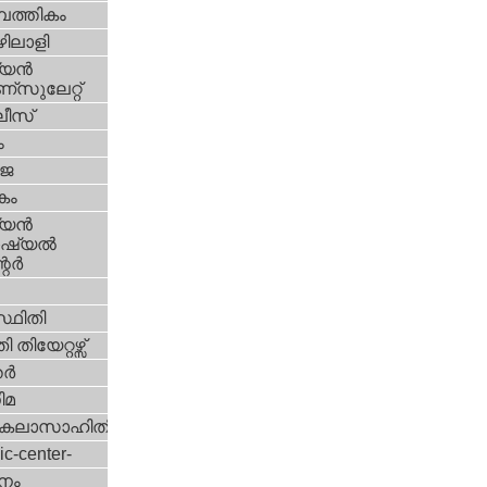
പത്തികം
ിലാളി
യന്‍
സുലേറ്റ്
ീസ്
ം
‍ജ
കം
യന്‍
്യല്‍
ര്‍
്ഥിതി
 തിയേറ്റഴ്സ്
്‍
ിമ
കലാസാഹിതി
ic-center-
നം