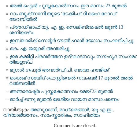
അൽ ഐൻ പുസ്തകോൽസവം ഈ മാസം 23 മുതൽ
റാം ബുക്സാനി യുടെ ‘ടേക്കിംഗ് ദി ഹൈ റോഡ്’
അറബിയിൽ
പ്രൗഡ് ഓഫ് യു. എ. ഇ. സെലിബ്രേഷൻ ജൂൺ 13
ശനിയാഴ്ച
ഇസ്‌ലാമിക് സെന്റർ ടൗൺ ഹാൾ യോഗം സംഘടിപ്പിച്ചു.
കെ. എ. ജബ്ബാരി അന്തരിച്ചു
ഇമ കമ്മിറ്റി പ്രവർത്തന ഉദ്ഘാടനവും സൗഹൃദ സംഗമ
തിങ്കളാഴ്ച
മുഗള്‍ ഗഫൂര്‍ അവാര്‍ഡ് പി. ബാവാ ഹാജിക്ക്
ശൈഖ് സായിദ് ഫെസ്റ്റിവെല്‍ നവംബര്‍ 17 മുതല്‍ അല്‍
വത്ബയില്‍
അന്താരാഷ്ട്ര പുസ്തകോത്സവം മെയ് 23 മുതൽ
മാര്‍ച്ച് ഒന്നു മുതല്‍ ദേശീയ വായന മാസാചരണം
വായിക്കുക:
അബുദാബി
,
മാധ്യമങ്ങള്‍
,
യു.എ.ഇ.
,
വിദ്യാഭ്യാസം
,
സാംസ്കാരികം
,
സാഹിത്യം
Comments are closed.