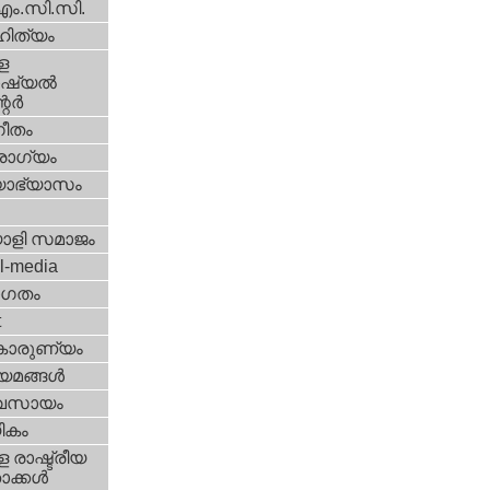
എം.സി.സി.
ിത്യം
ള
്യല്‍
ര്‍
ീതം
ോഗ്യം
യാഭ്യാസം
ാളി സമാജം
l-media
ഗതം
t
കാരുണ്യം
യമങ്ങള്‍
വസായം
ികം
 രാഷ്ട്രീയ
ക്കള്‍