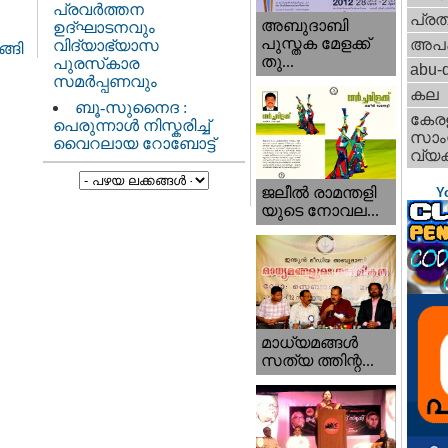
പ്രവർത്തന
പ്ര
അബുദാബി
ഉദ്ഘാടനവും
പുസ്തക മേളക്ക്
അപ
വിദ്യാഭ്യാസ
ങ്ങി
തു...
പുരസ്‌കാര
abu-d
സമർപ്പണവും
കല
ബൂ-സുനൈദ :
കേര
പെരുന്നാൾ നിസ്കരിച്ച്
സാംസ
വൈറലായ റോബോട്ട്
വ്യക
ജലീല്‍ രാമന്തളി
Y
യുടെ നോവല...
മാധ്യമങ്ങള്‍
സത്യ ത്തിന്റ...