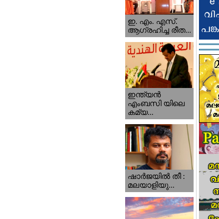
ഇ. എം. എസ്.
ആഗ്രഹിച്ച രീത...
ഇന്ത്യന്‍
എംബസി യിലെ
കമ്യ...
ഷാര്‍ജയില്‍ തീ :
മലയാളിയു...