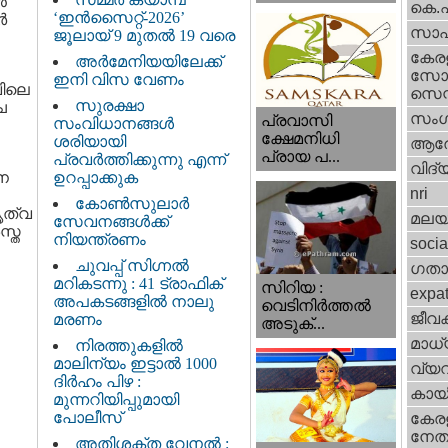
‍
കെ.
‘ഇൻസൈറ്റ്-2026’
‍
സാഹ
ജൂലായ് 9 മുതൽ 19 വരെ
കേര
അർമേനിയയിലേക്ക്
സോഷ
ഇനി വിസ വേണം
വിലെ
സെന്റ
സുരക്ഷാ
ച
സംഗ
പ്രവാസി
സംവിധാനങ്ങൾ
ക്ഷേമനിധി
ശരിയായി
ആര
പ്രായ പ...
പ്രവർത്തിക്കുന്നു എന്ന്
വിദ്
ാന
ഉറപ്പാക്കുക
nri
കോൺസുലാർ
തൃത്വ
മലയ
സേവനങ്ങൾക്ക്
സ്ത
നിയന്ത്രണം
socia
ചുവപ്പ് സിഗ്നൽ
ഗതാ
മറികടന്നു : 41 ട്രാഫിക്
സിറിയ :
expa
അപകടങ്ങളിൽ നാലു
വെടിനിർത്തൽ
ജീവ
മരണം
അടുക്...
മാധ്
നിരത്തുകളിൽ
മാലിന്യം ഇട്ടാൽ 1000
വ്യ
ദിർഹം പിഴ :
കായ
മുന്നറിയിപ്പുമായി
പോലീസ്
കേരള
നേതാ
അതിശക്ത വേനൽ :