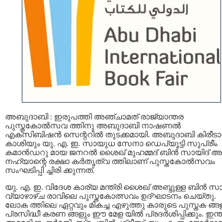
അബുദാബി : ഇരുപത്തി അഞ്ചാമത് രാജ്യാന്തര
പുസ്തകോല്‍സവ ത്തിനു അബുദാബി നാഷണല്‍
എക്സിബിഷന്‍ സെന്ററിൽ തുടക്കമായി. അബുദാബി കിരീട
കാശിയും യു. എ. ഇ. സായുധ സേനാ ഡെപ്യൂട്ടി സുപ്രീം
കമാന്‍ഡറു മായ ജനറല്‍ ശൈഖ് മുഹമ്മദ് ബിന്‍ സായിദ് അ
നഹ്യാന്റെ രക്ഷാ കര്‍തൃത്വ ത്തിലാണ് പുസ്തകോല്‍സവം
സംഘടിപ്പി ച്ചിരി ക്കുന്നത്.
യു. എ. ഇ. വിദേശ കാര്യ മന്ത്രി ശൈഖ് അബ്ദുള്ള ബിന്‍ സാ
വ്യാഴാഴ്ച രാവിലെ പുസ്തകോത്സവം ഉദ്ഘാടനം ചെയ്തു.
ലോക ത്തിലെ ഏറ്റവും മികച്ച എഴുത്തു കാരുടെ പുസ്തക ങ്ങ
പ്രസിദ്ധീ കരണ ങ്ങളും ഈ മേള യിൽ പ്രദര്‍ശിപ്പിക്കും. ഇന്ത