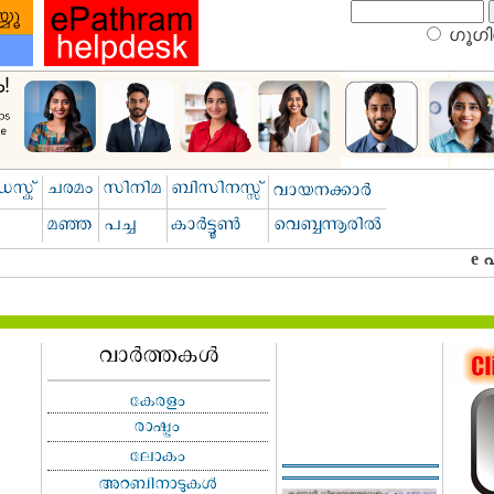
ഗൂഗിള