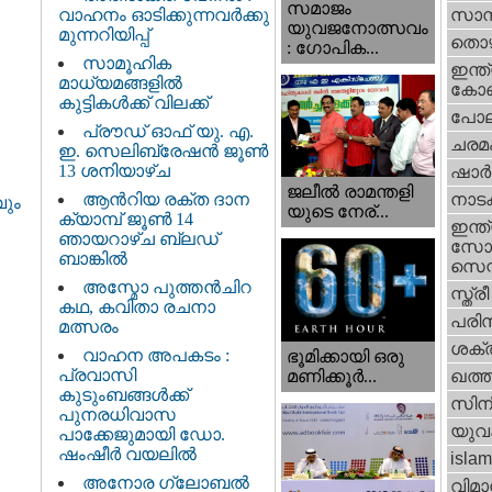
സമാജം
വാഹനം ഓടിക്കുന്നവർക്കു
സാമ്
യുവജനോത്സവം
മുന്നറിയിപ്പ്
തൊഴ
: ഗോപിക...
സാമൂഹിക
ഇന്ത്
മാധ്യമങ്ങളിൽ
കോണ്
കുട്ടികൾക്ക് വിലക്ക്
പോല
പ്രൗഡ് ഓഫ് യു. എ.
ചരമ
ഇ. സെലിബ്രേഷൻ ജൂൺ
13 ശനിയാഴ്ച
ഷാര്
ജലീല്‍ രാമന്തളി
ആൻറിയ രക്ത ദാന
നാട
വും
യുടെ നേര്...
ക്യാമ്പ് ജൂൺ 14
ഇന്ത്
ഞായറാഴ്ച ബ്ലഡ്
സോഷ
ബാങ്കിൽ
സെന്റ
അസ്മോ പുത്തൻചിറ
സ്ത്രീ
കഥ, കവിതാ രചനാ
പരിസ
മത്സരം
ശക്തി
വാഹന അപകടം :
ഭൂമിക്കായി ഒരു
പ്രവാസി
മണിക്കൂര്‍...
ഖത്തര
കുടുംബങ്ങൾക്ക്
സിന
പുനരധിവാസ
യുവ
പാക്കേജുമായി ഡോ.
ഷംഷീർ വയലിൽ
islam
അനോര ഗ്ലോബൽ
വിമാ