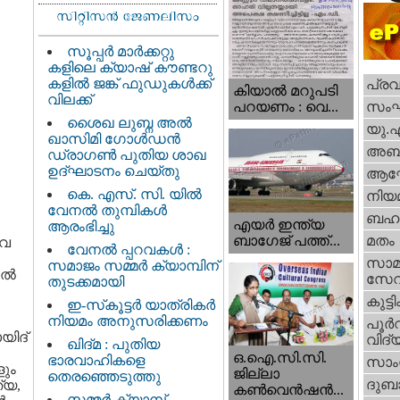
സൂപ്പർ മാർക്കറ്റു
കളിലെ ക്യാഷ് കൗണ്ടറു
കളിൽ ജങ്ക് ഫുഡുകൾക്ക്
പ്ര
കിയാല്‍ മറുപടി
വിലക്ക്
സം
പറയണം : വെ...
ശൈഖ ലുബ്ന അൽ
യു.
ഖാസിമി ഗോൾഡൻ
അബു
ഡ്രാഗൺ പുതിയ ശാഖ
ഉദ്ഘാടനം ചെയ്തു
ആഘ
കെ. എസ്. സി. യിൽ
നിയ
വേനൽ തുമ്പികൾ
ബഹു
എയര്‍ ഇന്ത്യ
ആരംഭിച്ചു
ബാഗേജ് പത്ത്...
മതം
ാവ
വേനൽ പ്പറവകൾ :
സാമ
സമാജം സമ്മർ ക്യാമ്പിന്
ല്‍
സേ
തുടക്കമായി
കുട്ട
ഇ-സ്‌കൂട്ടർ യാത്രികർ
നിയമം അനുസരിക്കണം
പൂര്‍
യിദ്
വിദ്യ
ഖിദ്മ : പുതിയ
ഒ.ഐ.സി.സി.
ഭാരവാഹികളെ
സാംസ
ളും
ജില്ലാ
തെരഞ്ഞെടുത്തു
ദുബാ
്യ,
കൺവെൻഷൻ...
സമ്മർ ക്യാമ്പ്