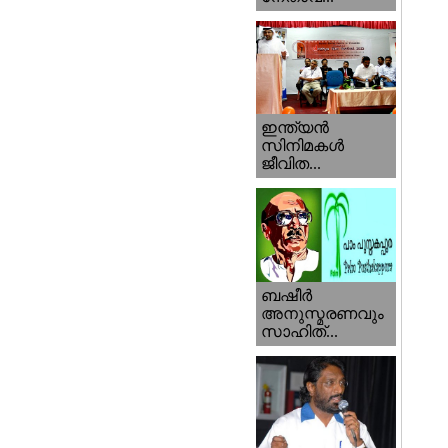
ഇന്ത്യന്‍
സിനിമകള്‍
ജീവിത...
ബഷീര്‍
അനുസ്മരണവും
സാഹിത്...