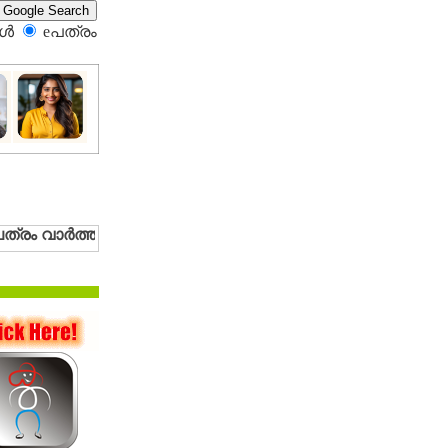
്‍
eപത്രം‍