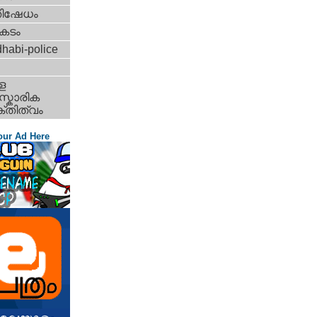
തിഷേധം
കടം
habi-police
ള
്കാരിക
്തിത്വം
our Ad Here