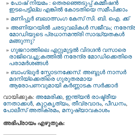
പോഷ് നിയമം : തെരഞ്ഞെടുപ്പ് കമ്മീഷൻ
ഇടപെട്ടില്ല എങ്കിൽ കോടതിയെ സമീപിക്കാം
മണിപ്പൂര്‍ ബലാത്സംഗ കേസ് സി. ബി. ഐ. ക്ക്
അണിയറയില്‍ ചരടുവലികള്‍ സജീവം; നരേന്ദ്
മോഡിയുടെ പ്രധാനമന്ത്രി സാദ്ധ്യതകള്‍
മങ്ങുന്നു?
ഗുജറാത്തിലെ ഏറ്റുമുട്ടല്‍ വിദഗ്ദന്‍ വസാരെ
രാജിവെച്ചു;കത്തില്‍ നരേന്ദ്ര മോഡിക്കെതിരെ
പരാമര്‍ശങ്ങള്‍
ബാംഗ്ലൂര്‍ സ്ഫോടനക്കേസ്: അബ്ദുള്‍ നാസര്‍
മദനിയ്ക്കെതിരെ ഗുരുതരമായ
ആരോപണവുമായി കര്‍ണ്ണാടക സര്‍ക്കാര്‍
വായിക്കുക:
അമേരിക്ക
,
ഇന്ത്യന്‍ രാഷ്ട്രീയ
നേതാക്കള്‍
,
കുറ്റകൃത്യം
,
തീവ്രവാദം
,
പീഡനം
,
പോലീസ്‌ അതിക്രമം
,
മനുഷ്യാവകാശം
അഭിപ്രായം എഴുതുക: