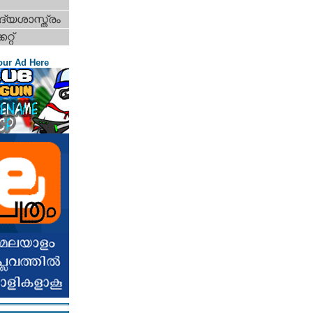
്യശാസ്ത്രം
റ്റ്‌
our Ad Here