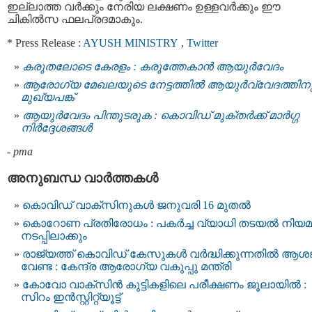
ഇല്ലാത്ത വര്‍ക്കും നേരിയ ലക്ഷണം ഉള്ളവര്‍ക്കും ഈ
ചികില്‍സ ഫലപ്രദമാകും.
* Press Release :
AYUSH MINISTRY
,
Twitter
കരുതലോടെ കേരളം : കരുത്തേകാൻ ആയുർവേദം
ആരോഗ്യ മേഖലയുടെ നേട്ടത്തില്‍ ആയുര്‍വ്വേദത്തിന
മുഖ്യപങ്ക്‌
ആയുര്‍വേദം പിന്തുടരുക : കൊവിഡ് മുക്തര്‍ക്ക് മാർഗ്ഗ
നിർദ്ദേശങ്ങള്‍
-
pma
അനുബന്ധ വാര്‍ത്തകള്‍
കൊവിഡ് വാക്സിനുകള്‍ ജനുവരി 16 മുതല്‍
കൊറോണ പ്രതിരോധം : പകര്‍ച്ച വ്യാധി തടയല്‍ നിയമ
നടപ്പിലാക്കും
രാജ്യത്ത് കൊവിഡ് കേസുകള്‍ വർദ്ധിക്കുന്നതിൽ ആശങ
വേണ്ട : കേന്ദ്ര ആരോഗ്യ വകുപ്പു മന്ത്രി
കോവോ വാക്സിന്‍ കുട്ടികളിലെ പരീക്ഷണം ജൂലായില്‍ :
സിറം ഇന്‍സ്റ്റിറ്റ്യൂട്ട്