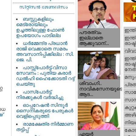
ബസ്സുകളിലും
മെട്രോയിലും
ഉച്ചത്തിലുള്ള ഫോൺ
ഇന്ത
പൗരത്വം
ഉപയോഗം പാടില്ല
ഇന്ത്
ഇല്ലാതെ
ധര്‍മ്മേന്ദ്ര പ്രധാൻ
രാഷ്ട
ആക്കുവാന്...
രാജി വെക്കാതെ സമരം
വിവാ
അവസാനിപ്പിക്കില്ല : സി.
ഇന്ത്
ജെ. പി.
രാഷ്ട
പാസ്സ്പോർട്ട്-വിസാ
നേതാ
സേവനം : പുതിയ കരാർ
മനു
ഡൽഹി ഹൈക്കോടതി റദ്ദ്
ശിവാംഗി..
ചെയ്തു
പ്ര
്ഗ
നാവികസേനയുടെ
പാസ്‌പോർട്ട്
സാങ്
ആദ...
നിരക്കുകൾ വർദ്ധിച്ചു
സാമ്
ഓപ്പറേഷൻ സിന്ദൂർ
കുറ്
ോധ
സൈനികരുടെ പേരുകൾ
്
അഴി
വെളിപ്പെടുത്തി
നിയ
രാമക്ഷേത്ര നിർമ്മാണ
തട്ടിപ്പ്
കോട
എയര്‍