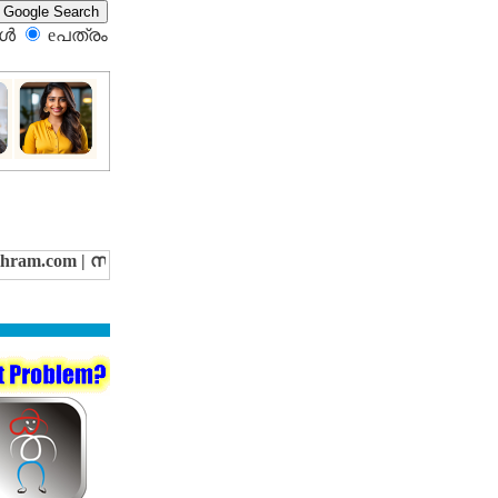
്‍
eപത്രം‍