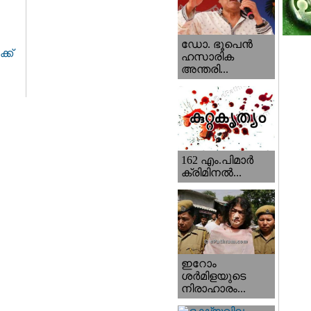
ഡോ. ഭൂപെന്‍
്ക്
ഹസാരിക
അന്തരി...
162 എം.പിമാര്‍
ക്രിമിനല്‍...
ഇറോം
ശര്‍മിളയുടെ
നിരാഹാരം...