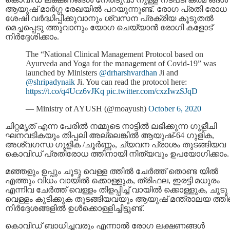
ആയുഷ് മാർഗ്ഗ രേഖയിൽ പറയുന്നുണ്ട്. രോഗ പ്രതി രോധ
ശേഷി വർദ്ധിപ്പിക്കുവാനും ശ്വസന പ്രക്രിയ കൂടുതല്‍
മെച്ചപ്പെടു ത്തുവാനും യോഗ ചെയ്യാൻ രോഗി കളോട്
നിർദ്ദേശിക്കാം.
The “National Clinical Management Protocol based on
Ayurveda and Yoga for the management of Covid-19” was
launched by Ministers
@drharshvardhan
Ji and
@shripadynaik
Ji. You can read the protocol here:
https://t.co/q4Ucz6vJKq
pic.twitter.com/cxzIwzSJqD
— Ministry of AYUSH (@moayush)
October 6, 2020
ചിറ്റമൃത് എന്ന പേരില്‍ നമ്മുടെ നാട്ടില്‍ ലഭിക്കുന്ന ഗുളീചി
ഘനവടികയും തിപ്പലി അല്ലെങ്കിൽ ആയുഷ്-64 ഗുളിക,
അശ്വഗന്ധ ഗുളിക /ചൂര്‍ണ്ണം, ച്യവന പ്രാശം തുടങ്ങിയവ
കൊവിഡ് പ്രതിരോധ ത്തിനായി നിത്യവും ഉപയോഗിക്കാം.
മഞ്ഞളും ഉപ്പും ചൂടു വെള്ള ത്തിൽ ചേർത്ത് തൊണ്ട യിൽ
എത്തും വിധം വായിൽ ക്കൊള്ളുക, ത്രിഫല, ഇരട്ടി മധുരം
എന്നിവ ചേർത്ത് വെള്ളം തിളപ്പിച്ച് വായിൽ ക്കൊള്ളുക, ചൂടു
വെള്ളം കുടിക്കുക തുടങ്ങിയവയും ആയുഷ് മന്ത്രാലയ ത്തിന
നിര്‍ദ്ദേശങ്ങളില്‍ ഉള്‍ക്കൊള്ളിച്ചിട്ടുണ്ട്.
കൊവിഡ് ബാധിച്ചവരും എന്നാല്‍ രോഗ ലക്ഷണങ്ങള്‍