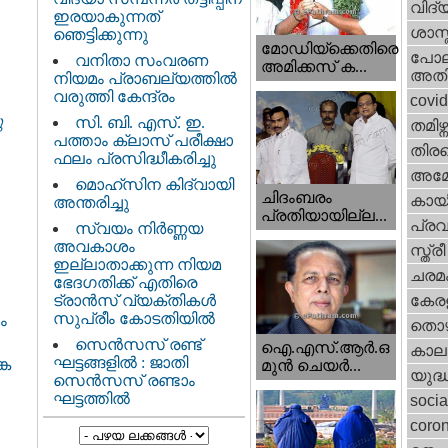
വിദ്
ഇരയാകുന്നത്‌
ശാസ്
ഞെട്ടിക്കുന്നു
മോഡിയ്ക്കെതിരെ
പോല
വനിതാ സംവരണ
അമിക്കസ് ക...
അതി
നിയമം പ്രാബല്യത്തിൽ
വരുത്തി കേന്ദ്രം
covi
ു
സി. ബി. എസ്. ഇ.
തമിഴ്ന
പത്താം ക്ലാസ് പരീക്ഷാ
തിരഞ
ഫലം പ്രസിദ്ധീകരിച്ചു
അമേര
മൊഹ്‌സിന കിദ്വായി
ചിദംബരം
കായ
അന്തരിച്ചു
പ്രതിയായില്ല...
പ്ര
സ്വയം നിർണ്ണയ
അവകാശം
സ്ത്
ഇല്ലാതാക്കുന്ന നിയമ
ചരമ
ഭേദഗതിക്ക് എതിരെ
ട്രാൻസ് വ്യക്തികൾ
കേരള
സുപ്രീം കോടതിയിൽ
ം
തൊഴ
സെന്‍സസ് രണ്ട്
ഐ.എസ്.ആര്‍.ഒ
കാല
ഘട്ടങ്ങളിൽ : ജാതി
്ക
മുന്‍ ചെയര്‍...
യുദ്
സെന്‍സസ് രണ്ടാം
ഘട്ടത്തിൽ
socia
coron