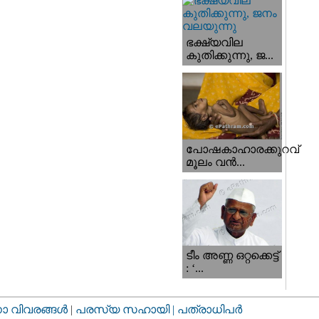
ഭക്ഷ്യവില
കുതിക്കുന്നു, ജ...
പോഷകാഹാരക്കുറവ്
മൂലം വന്‍...
ടീം അണ്ണ ഒറ്റക്കെട്ട്
: ‘...
വിവരങ്ങള്‍
|
പരസ്യ സഹായി |
പത്രാധിപര്‍