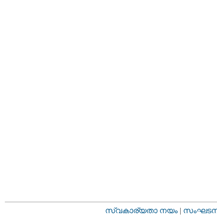
സ്വകാര്യതാ നയം
|
സംഘടനാ 