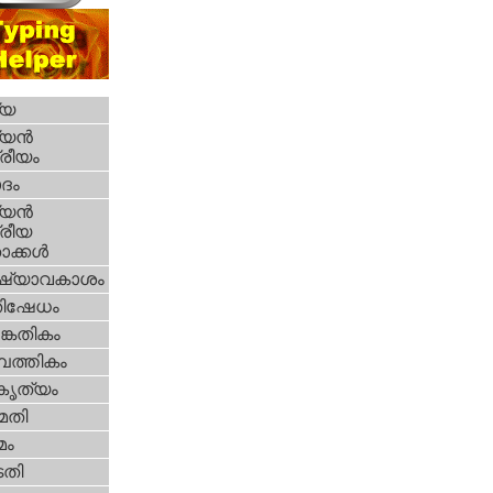
്യ
യന്‍
്രീയം
ദം
യന്‍
്രീയ
ക്കള്‍
ഷ്യാവകാശം
തിഷേധം
കേതികം
പത്തികം
റകൃത്യം
മതി
മം
തി