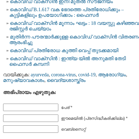
കൊവിഡ് വാക്സിന്‍ ഇനി മുതല്‍ സൗജന്യം
കൊവിഡ് B.1.617 വക ഭേദത്തെ പ്രതിരോധിക്കും –
കുട്ടികളിലും ഉപയോഗിക്കാം : ഫൈസർ
കൊവിഡ് വാക്സിന്‍ മൂന്നാം ഘട്ടം : 18 വയസ്സു കഴിഞ്ഞവര്‍
രജിസ്റ്റർ ചെയ്യാം
മുതിര്‍ന്ന പൗരന്മാര്‍ക്കുള്ള കൊവിഡ് വാക്‌സിന്‍ വിതരണ
ആരംഭിച്ചു
കൊവിഡ് പ്രതിരോധ കുത്തി വെപ്പ് തുടക്കമായി
കൊവിഡ് വാക്സിന്‍ : ഇന്ത്യ യില്‍ അനുമതി തേടി
ഫൈസര്‍ കമ്പനി
വായിക്കുക:
ayurveda
,
corona-virus
,
covid-19
,
ആരോഗ്യം
,
മനുഷ്യാവകാശം
,
വൈദ്യശാസ്ത്രം
അഭിപ്രായം എഴുതുക:
പേര് *
ഈമെയില്‍ (പ്രസിദ്ധീകരിക്കില്ല) *
വെബ്സൈറ്റ്