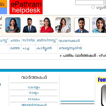
ഗൂഗിള
ഗ