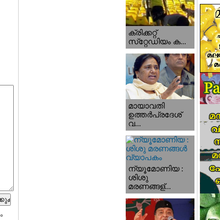
ക്രിക്കറ്റ്
സ്‌റ്റേഡിയം ക...
മായാവതി
ഉത്തര്‍പ്രദേശ്‌
വ...
ന്യൂമോണിയ :
ശിശു
മരണങ്ങള്...
ം