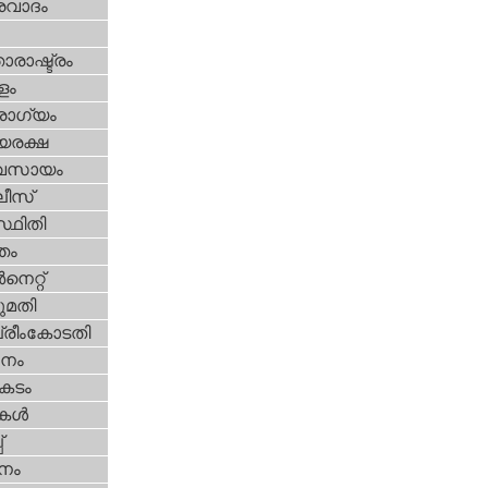
രവാദം
ാരാഷ്ട്രം
ളം
ോഗ്യം
യരക്ഷ
വസായം
ീസ്‌
്ഥിതി
്തം
‍നെറ്റ്‌
മതി
്രീംകോടതി
നം
കടം
ികള്‍
‌
നം