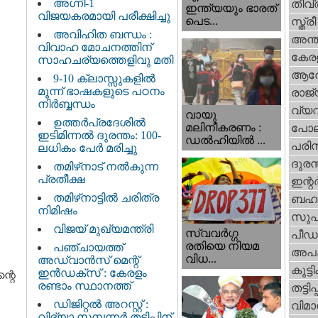
അഗ്നി-1
തീവ്
ഇന്ത്യയും ഭാരത്
വിജയകരമായി പരീക്ഷിച്ചു
പെട...
സ്ത്രീ
അവിഹിത ബന്ധം :
അന്ത
വിവാഹ മോചനത്തിന്
കേര
സാഹചര്യത്തെളിവു മതി
ആര
9-10 ക്ലാസ്സുകളിൽ
മൂന്ന് ഭാഷകളുടെ പഠനം
രാജ്
നിർബ്ബന്ധം
വ്യ
വായു
ഉത്തർപ്രദേശിൽ
മലിനീകരണം :
പോല
ഇടിമിന്നൽ ദുരന്തം: 100-
ഡൽഹിയിൽ ...
പരിസ
ലധികം പേർ മരിച്ചു
ദുരന
തമിഴ്‌നാട് നൽകുന്ന
പ്രതീക്ഷ
ഇന്റര്
തമിഴ്‌നാട്ടില്‍ ചരിത്ര
ബഹു
നിമിഷം
സുപ
വിജയ് മുഖ്യമന്ത്രി
സ്വവര്‍ഗ്ഗ
പീഡ
രതിയെ നിയമ
പഞ്ചായത്ത്
അപ
വിധ...
അഡ്വാൻസ് മെന്റ്
കുട്ട
ഇൻഡക്സ് : കേരളം
്റെ
രണ്ടാം സ്ഥാനത്ത്
തട്ടിപ്പ്
ഡിജിറ്റൽ അറസ്റ്റ് :
വിമാ
വിദ്യാ സമ്പന്നർ തട്ടിപ്പിന്‌