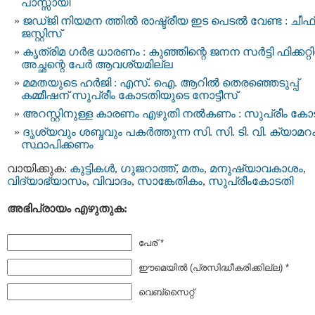
പാസ്സായി
ജഡ്ജി നിയമന ത്തില്‍ രാഷ്ട്രീയ ഇട പെടല്‍ വേണ്ട : ചീഫ്
ജസ്റ്റിസ്
കൃത്രിമ ഗര്‍ഭ ധാരണം : കുഞ്ഞിന്റെ ജനന സര്‍ട്ടി ഫിക്കറ്റി
അച്ഛന്റെ പേര്‍ ആവശ്യമില്ല
മമതയുടെ ഹർജി : എസ്. ഐ. ആറില്‍ തെരഞ്ഞെടുപ്പ്‌
കമ്മീഷന്‌ സുപ്രീം കോടതിയുടെ നോട്ടീസ്‌
അറസ്റ്റിനുള്ള കാരണം എഴുതി നൽകണം : സുപ്രീം കോ
ദൃശ്യവും ശബ്ദവും പകര്‍ത്തുന്ന സി. സി. ടി. വി. ക്യാ
സ്ഥാപിക്കണം
വായിക്കുക:
കുട്ടികള്‍
,
ഗുജറാത്ത്
,
മതം
,
മനുഷ്യാവകാശം
,
വിദ്യാഭ്യാസം
,
വിവാദം
,
സാങ്കേതികം
,
സുപ്രീംകോടതി
അഭിപ്രായം എഴുതുക:
പേര് *
ഈമെയില്‍ (പ്രസിദ്ധീകരിക്കില്ല) *
വെബ്സൈറ്റ്