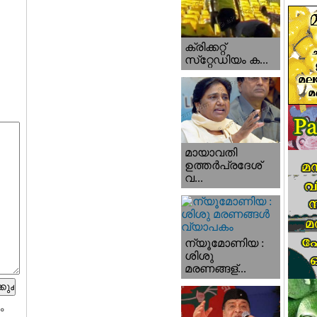
ക്രിക്കറ്റ്
സ്‌റ്റേഡിയം ക...
മായാവതി
ഉത്തര്‍പ്രദേശ്‌
വ...
ന്യൂമോണിയ :
ശിശു
മരണങ്ങള്...
ം