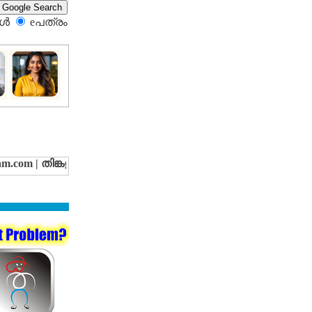
്‍
eപത്രം‍