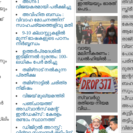
അഗ്നി-1
തീവ്
ഇന്ത്യയും ഭാരത്
വിജയകരമായി പരീക്ഷിച്ചു
യും
പെട...
സ്ത്രീ
അവിഹിത ബന്ധം :
അന്ത
ക്
വിവാഹ മോചനത്തിന്
കേര
സാഹചര്യത്തെളിവു മതി
ആര
9-10 ക്ലാസ്സുകളിൽ
മൂന്ന് ഭാഷകളുടെ പഠനം
രാജ്
നിർബ്ബന്ധം
വ്യ
വായു
ഉത്തർപ്രദേശിൽ
മലിനീകരണം :
പോല
ഇടിമിന്നൽ ദുരന്തം: 100-
ഡൽഹിയിൽ ...
നും
പരിസ
ലധികം പേർ മരിച്ചു
ദുരന
തമിഴ്‌നാട് നൽകുന്ന
പ്രതീക്ഷ
ഇന്റര്
യ
തമിഴ്‌നാട്ടില്‍ ചരിത്ര
ബഹു
നിമിഷം
സുപ
വിജയ് മുഖ്യമന്ത്രി
സ്വവര്‍ഗ്ഗ
പീഡ
്‍
രതിയെ നിയമ
പഞ്ചായത്ത്
അപ
വിധ...
അഡ്വാൻസ് മെന്റ്
കുട്ട
ഇൻഡക്സ് : കേരളം
‌ലിം
രണ്ടാം സ്ഥാനത്ത്
തട്ടിപ്പ്
ഡിജിറ്റൽ അറസ്റ്റ് :
വിമാ
വിദ്യാ സമ്പന്നർ തട്ടിപ്പിന്‌