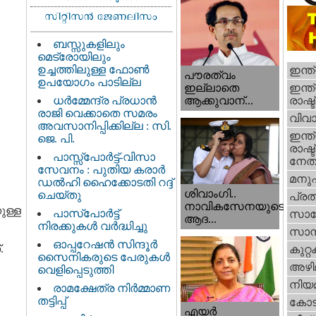
ബസ്സുകളിലും
മെട്രോയിലും
ഉച്ചത്തിലുള്ള ഫോൺ
ഇന്ത
പൗരത്വം
ഉപയോഗം പാടില്ല
ഇന്ത്
ഇല്ലാതെ
ധര്‍മ്മേന്ദ്ര പ്രധാൻ
രാഷ്ട
ആക്കുവാന്...
രാജി വെക്കാതെ സമരം
വിവാ
അവസാനിപ്പിക്കില്ല : സി.
ഇന്ത്
ജെ. പി.
രാഷ്ട
പാസ്സ്പോർട്ട്-വിസാ
നേതാ
സേവനം : പുതിയ കരാർ
മനു
ഡൽഹി ഹൈക്കോടതി റദ്ദ്
ശിവാംഗി..
ചെയ്തു
പ്ര
നാവികസേനയുടെ
ുള്ള
പാസ്‌പോർട്ട്
സാങ്
ആദ...
നിരക്കുകൾ വർദ്ധിച്ചു
സാമ്
ഓപ്പറേഷൻ സിന്ദൂർ
.
കുറ്
സൈനികരുടെ പേരുകൾ
അഴി
വെളിപ്പെടുത്തി
നിയ
രാമക്ഷേത്ര നിർമ്മാണ
തട്ടിപ്പ്
കോട
എയര്‍