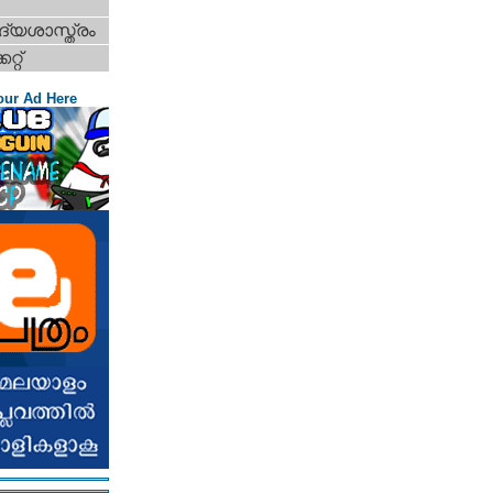
്യശാസ്ത്രം
റ്റ്‌
our Ad Here