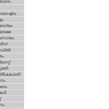
രവാദം
ാരാഷ്ട്രം
ളം
ോഗ്യം
യരക്ഷ
വസായം
ീസ്‌
്ഥിതി
്തം
‍നെറ്റ്‌
മതി
്രീംകോടതി
നം
കടം
ികള്‍
‌
നം