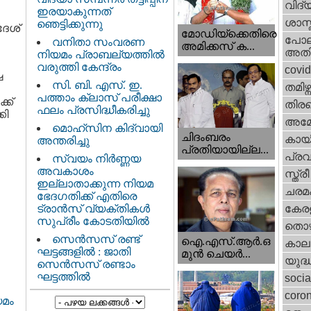
വിദ്
ഇരയാകുന്നത്‌
ശാസ്
ഞെട്ടിക്കുന്നു
ദേശ്
മോഡിയ്ക്കെതിരെ
പോല
വനിതാ സംവരണ
അമിക്കസ് ക...
അതി
നിയമം പ്രാബല്യത്തിൽ
വരുത്തി കേന്ദ്രം
covi
ഷ
സി. ബി. എസ്. ഇ.
തമിഴ്ന
പത്താം ക്ലാസ് പരീക്ഷാ
്ക്
തിരഞ
ഫലം പ്രസിദ്ധീകരിച്ചു
കി
അമേര
മൊഹ്‌സിന കിദ്വായി
ചിദംബരം
കായ
അന്തരിച്ചു
പ്രതിയായില്ല...
പ്ര
സ്വയം നിർണ്ണയ
അവകാശം
സ്ത്
ഇല്ലാതാക്കുന്ന നിയമ
ചരമ
ഭേദഗതിക്ക് എതിരെ
ട്രാൻസ് വ്യക്തികൾ
കേരള
സുപ്രീം കോടതിയിൽ
തൊഴ
സെന്‍സസ് രണ്ട്
ഐ.എസ്.ആര്‍.ഒ
കാല
ഘട്ടങ്ങളിൽ : ജാതി
മുന്‍ ചെയര്‍...
യുദ്
സെന്‍സസ് രണ്ടാം
ഘട്ടത്തിൽ
socia
coron
യമം