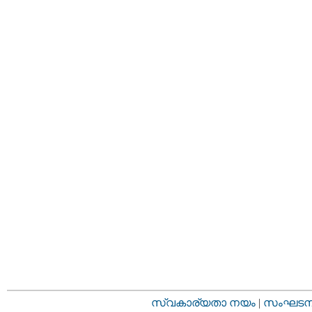
സ്വകാര്യതാ നയം
|
സംഘടനാ 