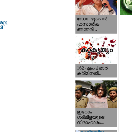
ഡോ. ഭൂപെന്‍
റ്റു
ഹസാരിക
കി
അന്തരി...
162 എം.പിമാര്‍
ക്രിമിനല്‍...
ഇറോം
ശര്‍മിളയുടെ
നിരാഹാരം...