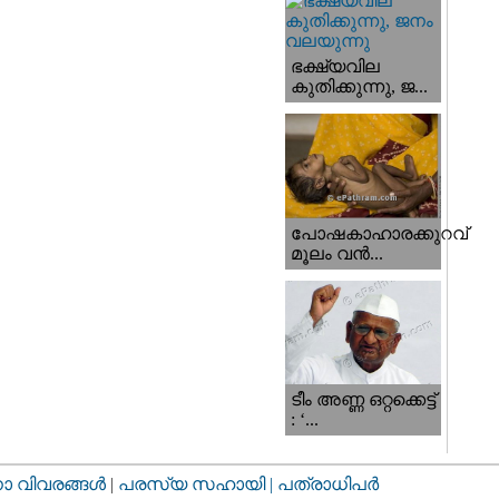
ഭക്ഷ്യവില
കുതിക്കുന്നു, ജ...
പോഷകാഹാരക്കുറവ്
മൂലം വന്‍...
ടീം അണ്ണ ഒറ്റക്കെട്ട്
: ‘...
വിവരങ്ങള്‍
|
പരസ്യ സഹായി |
പത്രാധിപര്‍