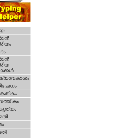
്യ
യന്‍
്രീയം
ദം
യന്‍
്രീയ
ക്കള്‍
ഷ്യാവകാശം
തിഷേധം
കേതികം
പത്തികം
റകൃത്യം
മതി
മം
തി