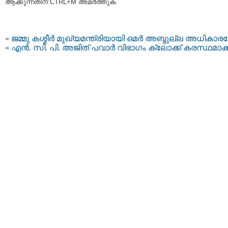
ആക്കുന്നതിന് CTRL+M അമര്‍ത്തുക.
«
ജമ്മു കശ്മീര്‍ മുഖ്യമന്ത്രിയായി ഒമര്‍ അബ്ദുല്ല അധികാരമേ
«
എന്‍. സി. പി. അജിത് പവാര്‍ വിഭാഗം ക്ലോക്ക് കരസ്ഥമാക്