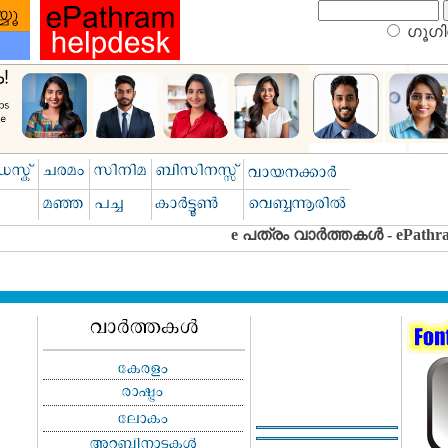
ഗൂഗിള