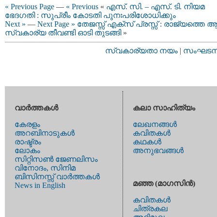
« Previous Page
—
« Previous
«
എസ്. സി. – എസ്. ടി. നിയമ
ഭേദഗതി : സുപ്രീം കോടതി പുനഃപരിശോധിക്കും
Next »
—
Next Page »
തേജസ്സ് എക്സ് പ്രസ്സ് : രാജ്യത്തെ 
സ്വകാര്യ തീവണ്ടി ഓടി തുടങ്ങി
»
സ്വകാര്യതാ നയം
|
സംഘടനാ 
വാര്‍ത്തകള്‍
കലാ സാഹിത്യം
കേരളം
ലേഖനങ്ങള്‍
അറബിനാടുകള്‍
കവിതകള്‍
രാഷ്ട്രം
കഥകള്‍
ലോകം
അനുഭവങ്ങള്‍
സിറ്റിസണ്‍ ജേണലിസം
വിനോദം, സിനിമ
ബിസിനസ്സ് വാര്‍ത്തകള്‍
മഞ്ഞ (മാഗസിന്‍)
News in English
കവിതകള്‍
ചിത്രകല