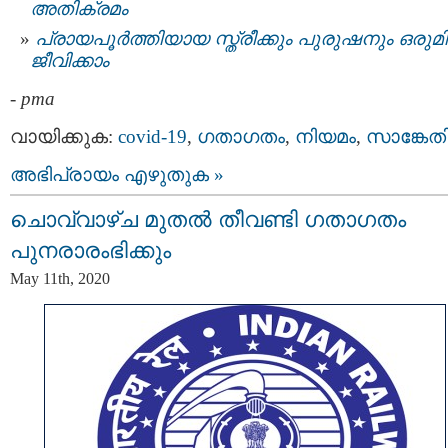
അതിക്രമം
പ്രായപൂർത്തിയായ സ്ത്രീക്കും പുരുഷനും ഒരുമിച
ജീവിക്കാം
-
pma
വായിക്കുക:
covid-19
,
ഗതാഗതം
,
നിയമം
,
സാങ്കേത
അഭിപ്രായം എഴുതുക »
ചൊവ്വാഴ്ച മുതല്‍ തീവണ്ടി ഗതാഗതം
പുനരാരംഭിക്കും
May 11th, 2020