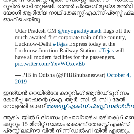
റൂട്ടില്‍ ഓടി തുടങ്ങി. ഉത്തര്‍ പ്രദേശ് മുഖ്യ മന്ത്രി
യോഗി ആദിത്യ നാഥ് തേജസ്സ് എക്സ് പ്രസ്സ് ഫ്ല
ഓഫ് ചെയ്തു.
Uttar Pradesh CM
@myogiadityanath
flags off the
much awaited first corporate train of the country,
Lucknow-Delhi
#Tejas
Express today at the
Lucknow Junction Railway Station.
#Tejas
will
have all modern facilities for the passengers.
pic.twitter.com/YxvWOxcvEb
— PIB in Odisha (@PIBBhubaneswar)
October 4,
2019
ഇന്ത്യന്‍ റെയില്‍വേ കാറ്ററിംഗ് ആന്‍ഡ് ടൂറിസം
കോര്‍പ്പ റേഷന്റെ (ഐ. ആര്‍. സി. ടി. സി.) മേല്‍
നോട്ടത്തി ലാണ്
തേജസ്സ് എക്സ് പ്രസ്സ് സര്‍വ്വീസ
ആഴ്ച യില്‍ 6 ദിവസം (ചൊവ്വാഴ്ച ഒഴികെ) 6 മണ
ക്കൂറും 15 മിനിറ്റ് സമയം കൊണ്ട് തേജസ്സ് എക്സ്
പ്രസ്സ് ലഖ്‌നൗ വില്‍ നിന്ന് ഡല്‍ഹി യില്‍ എത്തും.