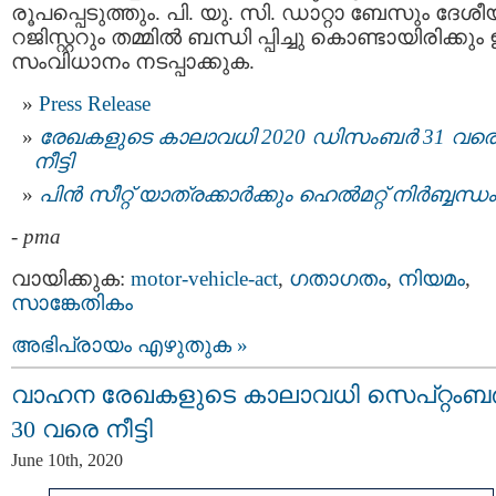
രൂപപ്പെടുത്തും. പി. യു. സി. ഡാറ്റാ ബേസും ദേശീ
റജിസ്റ്ററും തമ്മില്‍ ബന്ധി പ്പിച്ചു കൊണ്ടായിരിക്ക
സംവിധാനം നടപ്പാക്കുക.
Press Release
രേഖകളുടെ കാലാവധി 2020 ഡിസംബർ 31 വര
നീട്ടി
പിന്‍ സീറ്റ് യാത്രക്കാര്‍ക്കും ഹെല്‍മറ്റ് നിര്‍ബ്ബന്ധം
-
pma
വായിക്കുക:
motor-vehicle-act
,
ഗതാഗതം
,
നിയമം
,
സാങ്കേതികം
അഭിപ്രായം എഴുതുക »
വാഹന രേഖകളുടെ കാലാവധി സെപ്റ്റംബര്
30 വരെ നീട്ടി
June 10th, 2020