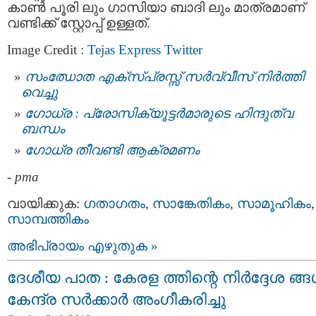
കാണ്‍ പൂരി ലും ഗാസിയാ ബാദി ലും മാത്രമാണ്
വണ്ടിക്ക് സ്റ്റോപ്പ് ഉള്ളത്.
Image Credit :
Tejas Express Twitter
സംഝോത എക്‌സ്പ്രസ്സ് സര്‍വ്വീസ് നിര്‍ത്തി
വെച്ചു
ഗോധ്ര : പ്രോസിക്യൂട്ടര്‍മാരുടെ ഹിന്ദുത്വ
ബന്ധം
ഗോധ്ര തീവണ്ടി ആക്രമണം
-
pma
വായിക്കുക:
ഗതാഗതം
,
സാങ്കേതികം
,
സാമൂഹികം
,
സാമ്പത്തികം
അഭിപ്രായം എഴുതുക »
ദേശീയ പാത : കേരള ത്തിന്റെ നിര്‍ദ്ദേശ ങ്ങള
കേന്ദ്ര സര്‍ക്കാര്‍ അംഗീകരിച്ചു