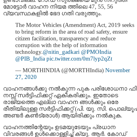
മോട്ടോർ വാഹന നിയമ ത്തിലെ 47, 55, 56
വ്യവസ്ഥകളില്‍ ഭേദ ഗതി വരുത്തും.
The Motor Vehicles (Amendment) Act, 2019 seeks
to bring reform in the area of road safety, ensure
citizen facilitation, transparency and reduce
corruption with the help of information
technology.
@nitin_gadkari
@PMOIndia
@PIB_India
pic.twitter.com/0m7lyp2qZt
— MORTHINDIA (@MORTHIndia)
November
27, 2020
വാഹനങ്ങള്‍ക്കു നല്‍കുന്ന പുക പരിശോധനാ ഫിറ്
നസ്സ് സര്‍ട്ടിഫിക്കറ്റ് ഏകീകരിക്കും. ഇതോടെ
രാജ്യത്തെ എല്ലാ വാഹന ങ്ങൾക്കും ഒരേ
രീതിയിലുള്ള സര്‍ട്ടിഫിക്കറ്റ് (പി. യു. സി. പൊല്
അണ്ടർ കണ്‍ട്രോൾ) ആയിരിക്കും നല്‍കുക.
വാഹനത്തിന്റേയും ഉടമയുടേയും പ്രധാന
വിവരങ്ങൾ ഉള്‍ക്കൊള്ളിച്ച് ക്യു. ആർ. കോഡ്