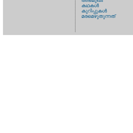
അഭിമുഖം
കഥകള്‍
കുറിപ്പുകള്‍
മരമെഴുതുന്നത്