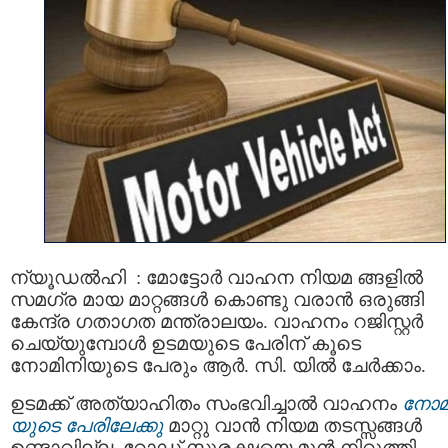
ന്യൂഡൽഹി : മോട്ടോര്‍ വാഹന നിയമ ങ്ങളില്‍
സമഗ്ര മായ മാറ്റങ്ങള്‍ കൊണ്ടു വരാന്‍ ഒരുങ്ങി
കേന്ദ്ര ഗതാഗത മന്ത്രാലയം. വാഹനം റജിസ്റ്റർ
ചെയ്യുമ്പോൾ ഉടമയുടെ പേരിന് കൂടെ
നോമിനിയുടെ പേരും ആർ. സി. യിൽ ചേര്‍ക്കാം.
ഉടമക്ക് അത്യാഹിതം സംഭവിച്ചാൽ വാഹനം
നോമ
യുടെ പേരിലേക്കു
മാറ്റു വാന്‍ നിയമ തടസ്സങ്ങള്‍
ഉണ്ടാവില്ല. റോഡ് സുരക്ഷയെ മുന്‍ നിറുത്തി