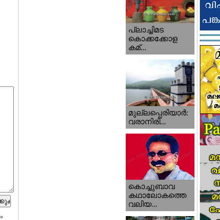
പ്ലാച്ചിമട
കൊക്കക്കോള
കമ്...
മുല്ലപ്പെരിയാര്‍:
വരാനിരി...
കൊച്ചുബാവ
കഥാലോകത്തെ
വലിയ...
ം