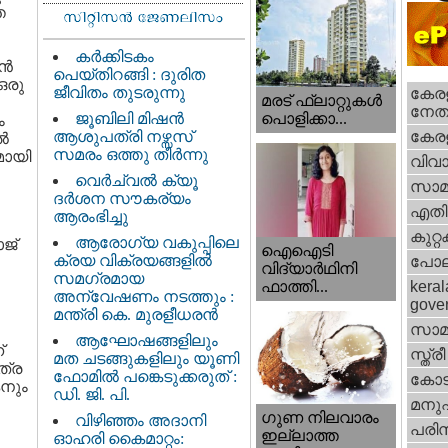
ത
കർക്കിടകം
്‍
പെയ്തിറങ്ങി : ദുരിത
ഒരു
ജീവിതം തുടരുന്നു
കേരള
മരട് ഫ്ലാറ്റുകൾ
നേതാ
ജൂബിലി മിഷൻ
പൊളിക്കാ...
ം
ആശുപത്രി നഴ്സസ്
കേരള
്‍
സമരം ഒത്തു തീർന്നു
ുമായി
വിവാ
വെര്‍ച്വല്‍ ക്യൂ
സാമ
ദര്‍ശന സൗകര്യം
എതിര്
ആരംഭിച്ചു
കുറ്
ആരോഗ്യ വകുപ്പിലെ
ജ്
ഐഐടി
ക്രയ വിക്രയങ്ങളിൽ
പോല
വിദ്യാര്‍ഥിനി
സമഗ്രമായ
ഫാത്തി...
keral
അന്വേഷണം നടത്തും :
gove
മന്ത്രി കെ. മുരളീധരൻ
സാമ
ആഘോഷങ്ങളിലും
്
സ്ത്രീ
മത ചടങ്ങുകളിലും യൂണി
ത്ര
ഫോമിൽ പങ്കെടുക്കരുത് :
കോട
കനും
ഡി. ജി. പി.
മനു
ഗുണ നിലവാരം
വിഴിഞ്ഞം അദാനി
പരിസ
ഇല്ലാത്ത
ഓഹരി കൈമാറ്റം: