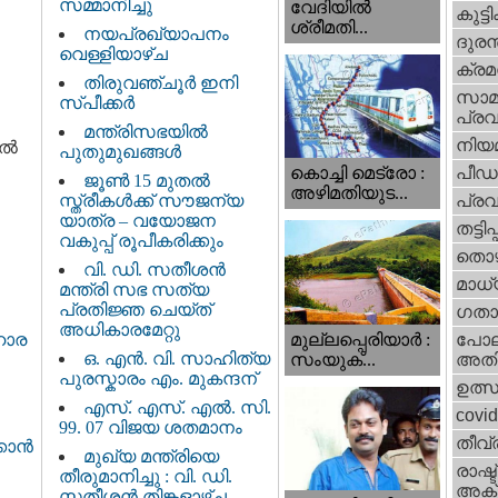
സമ്മാനിച്ചു
വേദിയില്‍
കുട്ട
ശ്രീമതി...
നയപ്രഖ്യാപനം
ദുരന
വെള്ളിയാഴ്ച
ക്ര
തിരുവഞ്ചൂർ ഇനി
സാമ
സ്പീക്കർ
പ്രവ
മന്ത്രിസഭയിൽ
നിയ
്‍
പുതുമുഖങ്ങൾ
പീഡ
കൊച്ചി മെട്രോ :
ജൂൺ 15 മുതൽ
അഴിമതിയുട...
സ്ത്രീകൾക്ക് സൗജന്യ
പ്ര
യാത്ര – വയോജന
തട്ടിപ്പ്
വകുപ്പ് രൂപീകരിക്കും
തൊഴ
വി. ഡി. സതീശന്‍
മാധ്
മന്ത്രി സഭ സത്യ
പ്രതിജ്ഞ ചെയ്ത്
ഗതാ
അധികാരമേറ്റു
മുല്ലപ്പെരിയാര്‍ :
പോല
ഹാര
ഒ. എൻ. വി. സാഹിത്യ
സംയുക്...
അതി
പുരസ്കാരം എം. മുകന്ദന്
ഉത്
എസ്. എസ്. എൽ. സി.
covi
99. 07 വിജയ ശതമാനം
തീവ്
ാന്‍
മുഖ്യ മന്ത്രിയെ
രാഷ്ട
തീരുമാനിച്ചു : വി. ഡി.
അക്
സതീശന്‍ തിങ്കളാഴ്ച