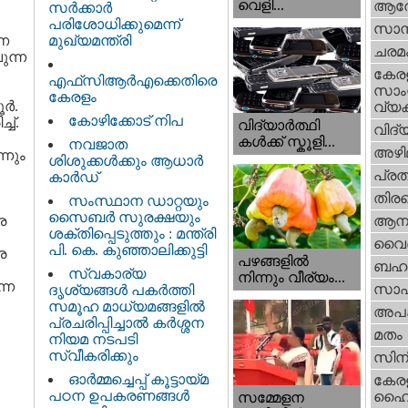
വെളി...
ആര
സർക്കാർ
പരിശോധിക്കുമെന്ന്
സാമ്
രണ
മുഖ്യമന്ത്രി
ചരമ
ുന്ന
കേര
എഫ്‌സിആർഎക്കെതിരെ
സാംസ
കേരളം
്‍.
വ്യക
കോഴിക്കോട് നിപ
ച്.
വിദ്യാർത്ഥി
വിദ്
കൾക്ക് സ്കൂളി...
നവജാത
അഴി
നും
ശിശുക്കള്‍ക്കും ആധാര്‍
പ്ര
കാര്‍ഡ്
തിരഞ
സംസ്ഥാന ഡാറ്റയും
സൈബർ സുരക്ഷയും
ര
ആനക
ശക്തിപ്പെടുത്തും : മന്ത്രി
വൈദ
പി. കെ. കുഞ്ഞാലിക്കുട്ടി
ര
പഴങ്ങളില്‍
ബഹു
സ്വകാര്യ
നിന്നും വീര്യം...
്ന
സാഹ
ദൃശ്യങ്ങള്‍ പകര്‍ത്തി
സമൂഹ മാധ്യമങ്ങളില്‍
അപ
പ്രചരിപ്പിച്ചാൽ കർശ്ശന
മതം
നിയമ നടപടി
സ്വീകരിക്കും
സിന
ഓർമ്മച്ചെപ്പ് കൂട്ടായ്മ
കേര
പഠന ഉപകരണങ്ങൾ
ഹൈക
സമ്മേളന