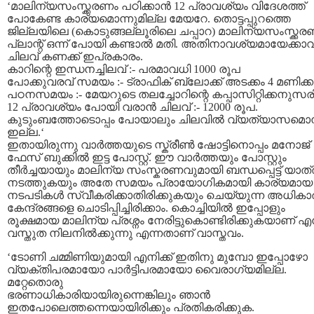
‘മാലിന്യസംസ്ക്കരണം പഠിക്കാന്‍ 12 പ്രാവശ്യം വിദേശത്ത്
പോകേണ്ട കാര്യമൊന്നുമില്ല മേയറേ. തൊട്ടപ്പുറത്തെ
ജില്ലയിലെ (കൊടുങ്ങല്ലൂരിലെ ചപ്പാറ) മാലിന്യസംസ്ക്ക
പ്ലാന്റ് ഒന്ന് പോയി കണ്ടാല്‍ മതി. അതിനാവശ്യമായേക്കാവ
ചിലവ് കണക്ക് ഇപ്രകാരം.
കാറിന്റെ ഇന്ധനച്ചിലവ് :- പരമാവധി 1000 രൂപ
പോക്കുവരവ് സമയം :- ട്രാഫിക് ബ്ലോക്ക് അടക്കം 4 മണിക്കൂര
പഠനസമയം :- മേയറുടെ തലച്ചോറിന്റെ കപ്പാസിറ്റിക്കനുസരിച്
12 പ്രാവശ്യം പോയി വരാന്‍ ചിലവ് :- 12000 രൂപ.
കുടുംബത്തോടൊപ്പം പോയാലും ചിലവില്‍ വ്യത്യാസമൊന്
ഇല്ല.‘
ഇതായിരുന്നു വാര്‍ത്തയുടെ സ്ക്രീണ്‍ ഷോട്ടിനൊപ്പം മനോജ്
ഫേസ് ബുക്കില്‍ ഇട്ട പോസ്റ്റ്. ഈ വാര്‍ത്തയും പോസ്റ്റും
തീര്‍ച്ചയായും മാലിന്യ സംസ്കരണവുമായി ബന്ധപ്പെട്ട് യാത്
നടത്തുകയും അതേ സമയം പ്രായോഗികമായി കാര്യമായ
നടപടികള്‍ സ്വീകരിക്കാതിരിക്കുകയും ചെയ്യുന്ന അധികാ
കേന്ദ്രങ്ങളെ ചൊടിപ്പിച്ചിരിക്കാം. കൊച്ചിയില്‍ ഇപ്പോളും
രൂക്ഷമായ മാലിന്യ പ്രശ്നം നേരിട്ടുകൊണ്ടിരിക്കുകയാണ് എന
വസ്തുത നിലനില്‍ക്കുന്നു എന്നതാണ് വാസ്തവം.
‘ടോണി ചമ്മിണിയുമായി എനിക്ക് ഇതിനു മുമ്പോ ഇപ്പോഴോ
വ്യക്തിപരമായോ പാര്‍ട്ടിപരമായോ വൈരാഗ്യമില്ല.
മറ്റേതൊരു
ഭരണാധികാരിയായിരുന്നെങ്കിലും ഞാന്‍
ഇതപോലെത്തന്നെയായിരിക്കും പ്രതികരിക്കുക.