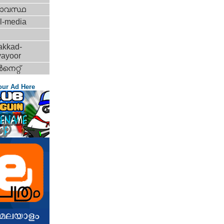
ാവസ്ഥ
l-media
akkad-
vayoor
‍നെറ്റ്‌
our Ad Here