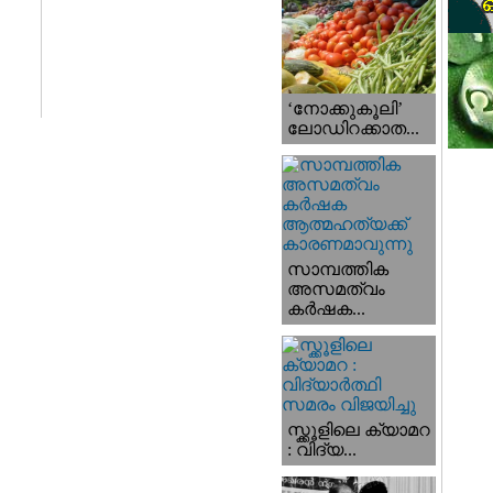
‘നോക്കുകൂലി’
ലോഡിറക്കാത...
സാമ്പത്തിക
അസമത്വം
കര്‍ഷക...
സ്ക്കൂളിലെ ക്യാമറ
: വിദ്യ...