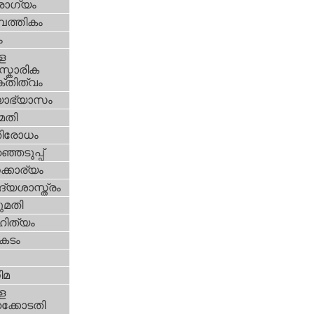
ോഗ്യം
പത്തികം
ം
ള
്കാരിക
്തിത്വം
യാഭ്യാസം
മതി
തിരോധം
്ഞെടുപ്പ്
്കാര്യം
്യശാസ്ത്രം
മതി
ിത്യം
കടം
ിമ
ള
്കോടതി