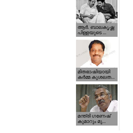
ആര്‍. ബാലകൃഷ്ണ
പിള്ളയുടെ ...
മിതഭാഷിയായി
കര്‍മ്മ കുശലത...
മന്ത്രി ഗണേഷ്‌
കുമാറും മു...