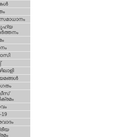
ികള്‍
്തം
മസമാധാനം
ൂഹ്യ
ര്‍ത്തനം
മം
നം
വാസി
‌
ിലാളി
യമങ്ങള്‍
ഗതം
ീസ്‌
ക്രമം
സവം
d-19
രവാദം
്രീയ
രമം