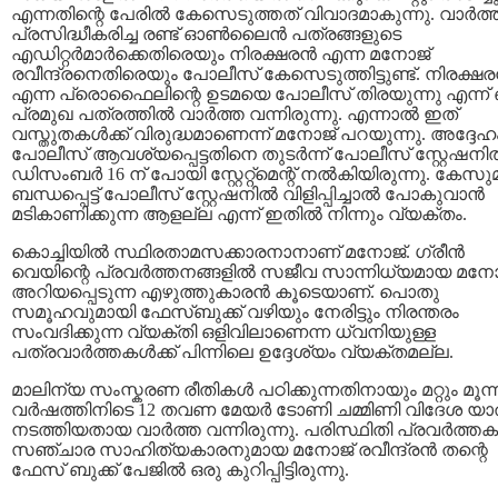
എന്നതിന്റെ പേരില്‍ കേസെടുത്തത് വിവാദമാകുന്നു. വാര്‍ത്
പ്രസിദ്ധീകരിച്ച രണ്ട് ഓണ്‍ലൈന്‍ പത്രങ്ങളുടെ
എഡിറ്റര്‍മാര്‍ക്കെതിരെയും നിരക്ഷരന്‍ എന്ന മനോജ്
രവീന്ദ്രനെതിരെയും പോലീസ് കേസെടുത്തിട്ടുണ്ട്. നിരക്ഷരന
എന്ന പ്രൊഫൈലിന്റെ ഉടമയെ പോലീസ് തിരയുന്നു എന്ന്‍ 
പ്രമുഖ പത്രത്തില്‍ വാര്‍ത്ത വന്നിരുന്നു. എന്നാല്‍ ഇത്
വസ്തുതകള്‍ക്ക് വിരുദ്ധമാണെന്ന് മനോജ് പറയുന്നു. അദ്ദേഹ
പോലീസ് ആവശ്യപ്പെട്ടതിനെ തുടര്‍ന്ന് പോലീസ് സ്റ്റേഷനില
ഡിസംബര്‍ 16 ന് പോയി സ്റ്റേറ്റ്മെന്റ് നല്‍കിയിരുന്നു. കേസ
ബന്ധപ്പെട്ട് പോലീസ് സ്റ്റേഷനില്‍ വിളിപ്പിച്ചാല്‍ പോകുവാന്‍
മടികാണിക്കുന്ന ആളല്ല എന്ന് ഇതില്‍ നിന്നും വ്യക്തം.
കൊച്ചിയില്‍ സ്ഥിരതാമസക്കാരനാനാണ് മനോജ്. ഗ്രീന്‍
വെയിന്റെ പ്രവര്‍ത്തനങ്ങളില്‍ സജീവ സാന്നിധ്യമായ മനോ
അറിയപ്പെടുന്ന എഴുത്തുകാരന്‍ കൂടെയാണ്. പൊതു
സമൂഹവുമായി ഫേസ്ബുക്ക് വഴിയും നേരിട്ടും നിരന്തരം
സംവദിക്കുന്ന വ്യക്തി ഒളിവിലാണെന്ന ധ്വനിയുള്ള
പത്രവാര്‍ത്തകള്‍ക്ക് പിന്നിലെ ഉദ്ദേശ്യം വ്യക്തമല്ല.
മാലിന്യ സംസ്കരണ രീതികള്‍ പഠിക്കുന്നതിനായും മറ്റും മൂന്ന
വര്‍ഷത്തിനിടെ 12 തവണ മേയര്‍ ടോണി ചമ്മിണി വിദേശ യാ
നടത്തിയതായ വാര്‍ത്ത വന്നിരുന്നു. പരിസ്ഥിതി പ്രവര്‍ത്ത
സഞ്ചാര സാഹിത്യകാരനുമായ മനോജ് രവീന്ദ്രന്‍ തന്റെ
ഫേസ് ബുക്ക് പേജില്‍ ഒരു കുറിപ്പിട്ടിരുന്നു.