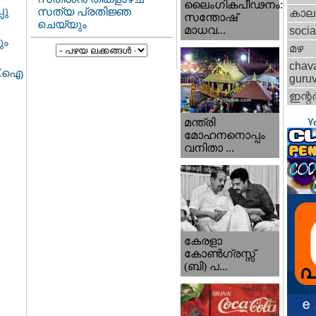
ലൈംഗികപീഢനം:
പു
സത്യ പ്രതിജ്ഞ
കാല
സന്തോഷ്
ചെയ്യും
മാധവ...
socia
ും
മഴ
chav
ഫ്.ഐ
guru
ഇന്റര്
മന്ത്രി
Y
മോഹനനൊപ്പം
വനിതാ ...
കേരളാ
കോണ്‍ഗ്രസ്സ്
(ബി) പ...