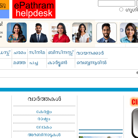
ഗൂഗിള
ു