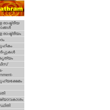
 രാഷ്ട്രീയ
ക്കള്‍
 രാഷ്ട്രീയം
ദം
ൂഹികം
‍പ്പുകള്‍
റകൃത്യം
ീസ്‌
a-
rnment-
ൂഹ്യക്ഷേമം
തി
ഷ്യാവകാശം
്ഥിതി