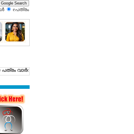
്‍
eപത്രം‍