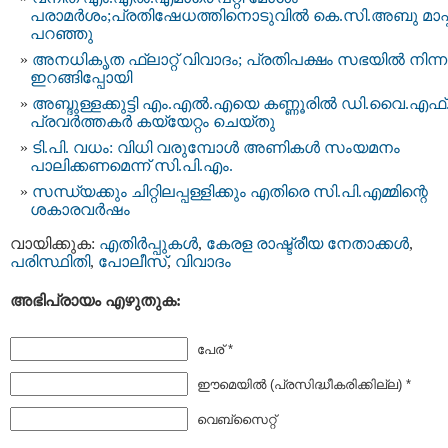
പരാമര്‍ശം;പ്രതിഷേധത്തിനൊടുവില്‍ കെ.സി.അബു മാപ്
പറഞ്ഞു
അനധികൃത ഫ്ലാറ്റ് വിവാദം; പ്രതിപക്ഷം സഭയില്‍ നിന്ന
ഇറങ്ങിപ്പോയി
അബ്ദുള്ളക്കുട്ടി എം.എല്‍.എയെ കണ്ണൂരില്‍ ഡി.വൈ.എ
പ്രവര്‍ത്തകര്‍ കയ്യേറ്റം ചെയ്തു
ടി.പി. വധം: വിധി വരുമ്പോള്‍ അണികള്‍ സംയമനം
പാലിക്കണമെന്ന് സി.പി.എം.
സന്ധ്യക്കും ചിറ്റിലപ്പള്ളിക്കും എതിരെ സി.പി.എമ്മിന്റെ
ശകാരവര്‍ഷം
വായിക്കുക:
എതിര്‍പ്പുകള്‍
,
കേരള രാഷ്ട്രീയ നേതാക്കള്‍
,
പരിസ്ഥിതി
,
പോലീസ്‌
,
വിവാദം
അഭിപ്രായം എഴുതുക:
പേര് *
ഈമെയില്‍ (പ്രസിദ്ധീകരിക്കില്ല) *
വെബ്സൈറ്റ്