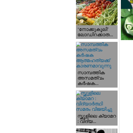
‘നോക്കുകൂലി’
ലോഡിറക്കാത...
സാമ്പത്തിക
അസമത്വം
കര്‍ഷക...
സ്ക്കൂളിലെ ക്യാമറ
: വിദ്യ...