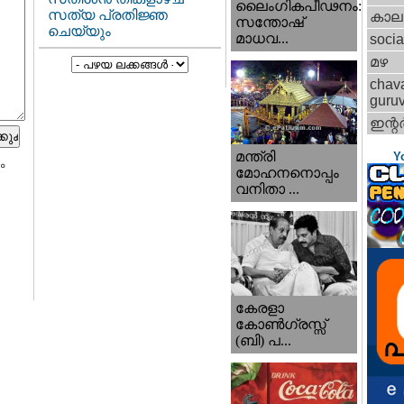
ലൈംഗികപീഢനം:
സത്യ പ്രതിജ്ഞ
കാല
സന്തോഷ്
ചെയ്യും
മാധവ...
socia
മഴ
chav
guru
ഇന്റര്
മന്ത്രി
Y
ം
മോഹനനൊപ്പം
വനിതാ ...
കേരളാ
കോണ്‍ഗ്രസ്സ്
(ബി) പ...