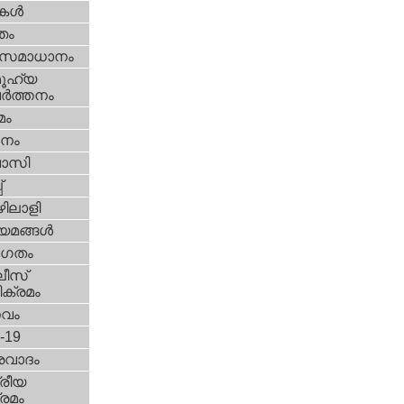
ികള്‍
്തം
മസമാധാനം
ൂഹ്യ
ര്‍ത്തനം
മം
നം
വാസി
‌
ിലാളി
യമങ്ങള്‍
ഗതം
ീസ്‌
ക്രമം
സവം
d-19
രവാദം
്രീയ
രമം