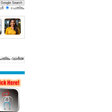
്‍
eപത്രം‍