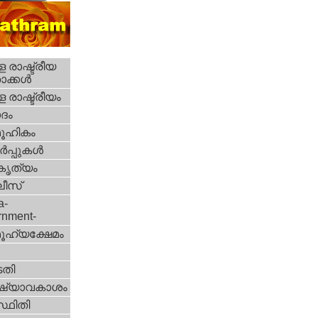
 രാഷ്ട്രീയ
ക്കള്‍
 രാഷ്ട്രീയം
ദം
ൂഹികം
‍പ്പുകള്‍
റകൃത്യം
ീസ്‌
a-
rnment-
ൂഹ്യക്ഷേമം
തി
ഷ്യാവകാശം
്ഥിതി