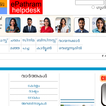
ഗൂഗിള