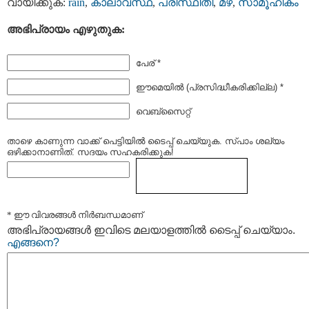
വായിക്കുക:
rain
,
കാലാവസ്ഥ
,
പരിസ്ഥിതി
,
മഴ
,
സാമൂഹികം
അഭിപ്രായം എഴുതുക:
പേര് *
ഈമെയില്‍ (പ്രസിദ്ധീകരിക്കില്ല) *
വെബ്സൈറ്റ്
താഴെ കാണുന്ന വാക്ക് പെട്ടിയില്‍ ടൈപ്പ്‌ ചെയ്യുക. സ്പാം ശല്യം
ഒഴിക്കാനാണിത്. സദയം സഹകരിക്കുക!
* ഈ വിവരങ്ങള്‍ നിര്‍ബന്ധമാണ്
അഭിപ്രായങ്ങള്‍ ഇവിടെ മലയാളത്തില്‍ ടൈപ്പ് ചെയ്യാം.
എങ്ങനെ?