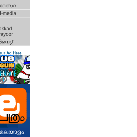
ാവസ്ഥ
l-media
akkad-
vayoor
‍നെറ്റ്‌
our Ad Here