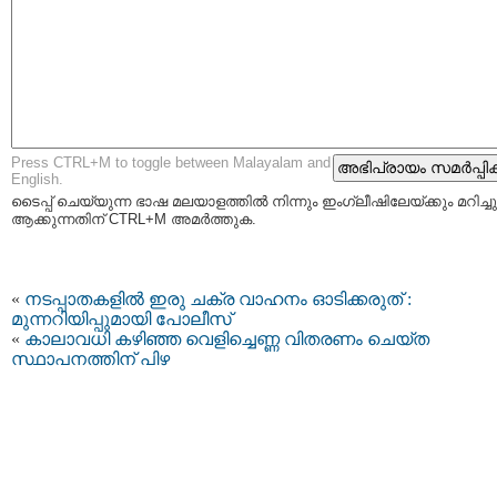
Press CTRL+M to toggle between Malayalam and
English.
ടൈപ്പ്‌ ചെയ്യുന്ന ഭാഷ മലയാളത്തില്‍ നിന്നും ഇംഗ്ലീഷിലേയ്ക്കും മറിച്ചു
ആക്കുന്നതിന് CTRL+M അമര്‍ത്തുക.
«
നടപ്പാതകളിൽ ഇരു ചക്ര വാഹനം ഓടിക്കരുത് :
മുന്നറിയിപ്പുമായി പോലീസ്
«
കാലാവധി കഴിഞ്ഞ വെളിച്ചെണ്ണ വിതരണം ചെയ്ത
സ്ഥാപനത്തിന് പിഴ