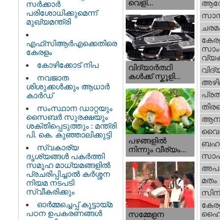
വെളി...
ആര
സർക്കാർ
പരിശോധിക്കുമെന്ന്
സാമ്
മുഖ്യമന്ത്രി
ചരമ
കേര
എഫ്‌സിആർഎക്കെതിരെ
സാംസ
കേരളം
വ്യക
കോഴിക്കോട് നിപ
വിദ്യാർത്ഥി
വിദ്
കൾക്ക് സ്കൂളി...
നവജാത
അഴി
ശിശുക്കള്‍ക്കും ആധാര്‍
പ്ര
കാര്‍ഡ്
തിരഞ
സംസ്ഥാന ഡാറ്റയും
സൈബർ സുരക്ഷയും
ആനക
ശക്തിപ്പെടുത്തും : മന്ത്രി
വൈദ
പി. കെ. കുഞ്ഞാലിക്കുട്ടി
പഴങ്ങളില്‍
ബഹു
സ്വകാര്യ
നിന്നും വീര്യം...
സാഹ
ദൃശ്യങ്ങള്‍ പകര്‍ത്തി
സമൂഹ മാധ്യമങ്ങളില്‍
അപ
പ്രചരിപ്പിച്ചാൽ കർശ്ശന
മതം
നിയമ നടപടി
സ്വീകരിക്കും
സിന
ഓർമ്മച്ചെപ്പ് കൂട്ടായ്മ
കേര
പഠന ഉപകരണങ്ങൾ
ഹൈക
സമ്മേളന