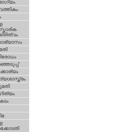
ോഗ്യം
പത്തികം
ം
ള
്കാരിക
്തിത്വം
യാഭ്യാസം
മതി
തിരോധം
്ഞെടുപ്പ്
്കാര്യം
്യശാസ്ത്രം
മതി
ിത്യം
കടം
ിമ
ള
്കോടതി