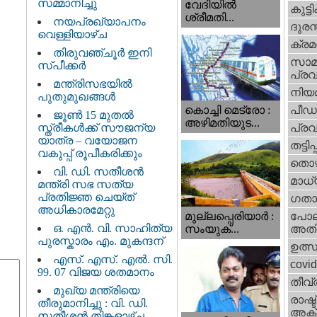
സമ്മാനിച്ചു
വേദിയില്‍
കുട്ട
ശ്രീമതി...
നയപ്രഖ്യാപനം
ദുരന
വെള്ളിയാഴ്ച
ക്ര
തിരുവഞ്ചൂർ ഇനി
സാമ
സ്പീക്കർ
പ്രവ
മന്ത്രിസഭയിൽ
നിയ
പുതുമുഖങ്ങൾ
പീഡ
കൊച്ചി മെട്രോ :
ജൂൺ 15 മുതൽ
അഴിമതിയുട...
സ്ത്രീകൾക്ക് സൗജന്യ
പ്ര
യാത്ര – വയോജന
തട്ടിപ്പ്
വകുപ്പ് രൂപീകരിക്കും
തൊഴ
വി. ഡി. സതീശന്‍
മാധ്
മന്ത്രി സഭ സത്യ
പ്രതിജ്ഞ ചെയ്ത്
ഗതാ
അധികാരമേറ്റു
മുല്ലപ്പെരിയാര്‍ :
പോല
ഒ. എൻ. വി. സാഹിത്യ
സംയുക്...
അതി
പുരസ്കാരം എം. മുകന്ദന്
ഉത്
എസ്. എസ്. എൽ. സി.
covi
99. 07 വിജയ ശതമാനം
തീവ്
മുഖ്യ മന്ത്രിയെ
രാഷ്ട
തീരുമാനിച്ചു : വി. ഡി.
അക്
സതീശന്‍ തിങ്കളാഴ്ച