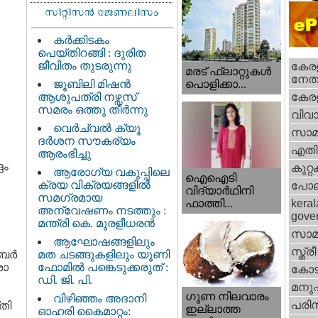
കർക്കിടകം
പെയ്തിറങ്ങി : ദുരിത
ജീവിതം തുടരുന്നു
കേരള
മരട് ഫ്ലാറ്റുകൾ
നേതാ
ജൂബിലി മിഷൻ
പൊളിക്കാ...
ആശുപത്രി നഴ്സസ്
കേരള
സമരം ഒത്തു തീർന്നു
വിവാ
വെര്‍ച്വല്‍ ക്യൂ
സാമ
ദര്‍ശന സൗകര്യം
എതിര്
ആരംഭിച്ചു
ദം
കുറ്
ആരോഗ്യ വകുപ്പിലെ
ഐഐടി
ക്രയ വിക്രയങ്ങളിൽ
പോല
വിദ്യാര്‍ഥിനി
സമഗ്രമായ
ഫാത്തി...
keral
അന്വേഷണം നടത്തും :
gove
മന്ത്രി കെ. മുരളീധരൻ
സാമ
ആഘോഷങ്ങളിലും
സ്ത്രീ
ബര്‍
മത ചടങ്ങുകളിലും യൂണി
രാ
ഫോമിൽ പങ്കെടുക്കരുത് :
കോട
ഡി. ജി. പി.
മനു
ഗുണ നിലവാരം
വിഴിഞ്ഞം അദാനി
പരിസ
്തി
ഇല്ലാത്ത
ഓഹരി കൈമാറ്റം: