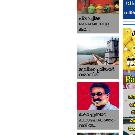
പ്ലാച്ചിമട
കൊക്കക്കോള
കമ്...
മുല്ലപ്പെരിയാര്‍:
വരാനിരി...
കൊച്ചുബാവ
കഥാലോകത്തെ
വലിയ...