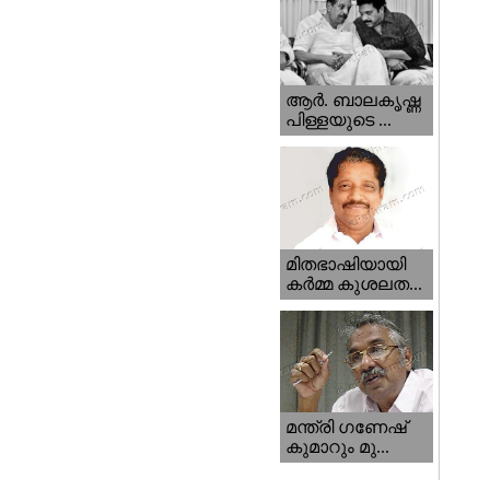
ആര്‍. ബാലകൃഷ്ണ
പിള്ളയുടെ ...
മിതഭാഷിയായി
കര്‍മ്മ കുശലത...
മന്ത്രി ഗണേഷ്‌
കുമാറും മു...