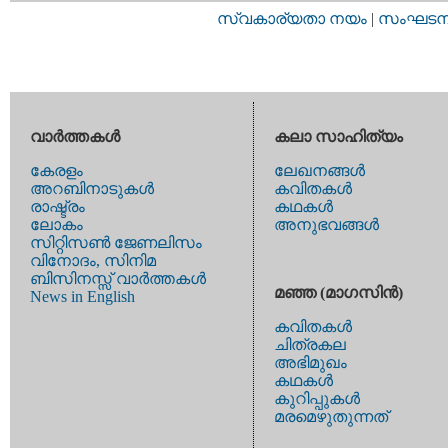
സ്വകാര്യതാ നയം
|
സംഘടനാ 
വാര്‍ത്തകള്‍
കലാ സാഹിത്യം
കേരളം
ലേഖനങ്ങള്‍
അറബിനാടുകള്‍
കവിതകള്‍
രാഷ്ട്രം
കഥകള്‍
ലോകം
അനുഭവങ്ങള്‍
സിറ്റിസണ്‍ ജേണലിസം
വിനോദം, സിനിമ
ബിസിനസ്സ് വാര്‍ത്തകള്‍
മഞ്ഞ (മാഗസിന്‍)
News in English
കവിതകള്‍
ചിത്രകല
അഭിമുഖം
കഥകള്‍
കുറിപ്പുകള്‍
മരമെഴുതുന്നത്