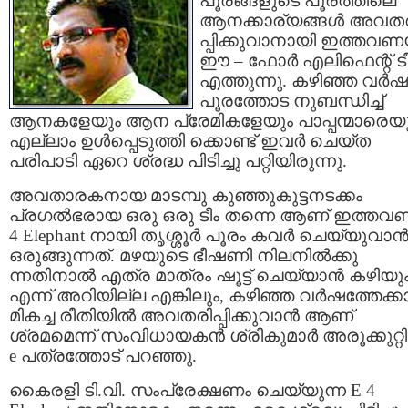
പൂരങ്ങളുടെ പൂരത്തിലെ
ആനക്കാര്യങ്ങള്‍ അവത
പ്പിക്കുവാനായി ഇത്തവണ
ഈ – ഫോര്‍ എലിഫെന്റ്‌ ട
എത്തുന്നു. കഴിഞ്ഞ വര്‍ഷ
പൂരത്തോട നുബന്ധിച്ച്‌
ആനകളേയും ആന പ്രേമികളേയും പാപ്പന്മാരെയ
എല്ലാം ഉള്‍പ്പെടുത്തി ക്കൊണ്ട്‌ ഇവര്‍ ചെയ്ത
പരിപാടി ഏറെ ശ്രദ്ധ പിടിച്ചു പറ്റിയിരുന്നു.
അവതാരകനായ മാടമ്പു കുഞ്ഞുകുട്ടനടക്കം
പ്രഗല്‍ഭരായ ഒരു ഒരു ടീം തന്നെ ആണ്‌ ഇത്തവ
4 Elephant നായി തൃശ്ശൂര്‍ പൂരം കവര്‍ ചെയ്യുവാന്
ഒരുങ്ങുന്നത്‌. മഴയുടെ ഭീഷണി നിലനില്‍ക്കു
ന്നതിനാല്‍ എത്ര മാത്രം ഷൂട്ട്‌ ചെയ്യാന്‍ കഴിയു
എന്ന് അറിയില്ല എങ്കിലും, കഴിഞ്ഞ വര്‍ഷത്തേക്കാ
മികച്ച രീതിയില്‍ അവതരിപ്പിക്കുവാന്‍ ആണ്‌
ശ്രമമെന്ന് സംവിധായകന്‍ ശ്രീകുമാര്‍ അരൂക്കുറ്റി
e പത്രത്തോട്‌ പറഞ്ഞു.
കൈരളി ടി.വി. സംപ്രേക്ഷണം ചെയ്യുന്ന E 4