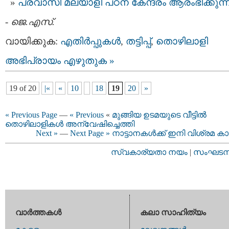
പ്രവാസി മലയാളി പഠന കേന്ദ്രം ആരംഭിക്കുന്ന
-
ജെ.എസ്.
വായിക്കുക:
എതിര്‍പ്പുകള്‍
,
തട്ടിപ്പ്‌
,
തൊഴിലാളി
അഭിപ്രായം എഴുതുക »
19 of 20
|«
«
10
18
19
20
»
« Previous Page
—
« Previous
«
മുങ്ങിയ ഉടമയുടെ വീട്ടില്‍
തൊഴിലാളികള്‍ അന്വേഷിച്ചെത്തി
Next »
—
Next Page »
നാട്ടാനകള്‍ക്ക് ഇനി വിശ്രമ ക
സ്വകാര്യതാ നയം
|
സംഘടനാ 
വാര്‍ത്തകള്‍
കലാ സാഹിത്യം