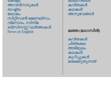
കേരളം
ലേഖനങ്ങള്‍
അറബിനാടുകള്‍
കവിതകള്‍
രാഷ്ട്രം
കഥകള്‍
ലോകം
അനുഭവങ്ങള്‍
സിറ്റിസണ്‍ ജേണലിസം
വിനോദം, സിനിമ
ബിസിനസ്സ് വാര്‍ത്തകള്‍
മഞ്ഞ (മാഗസിന്‍)
News in English
കവിതകള്‍
ചിത്രകല
അഭിമുഖം
കഥകള്‍
കുറിപ്പുകള്‍
മരമെഴുതുന്നത്