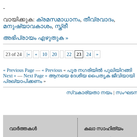
-
വായിക്കുക:
ക്രമസമാധാനം
,
തീവ്രവാദം
,
മനുഷ്യാവകാശം
,
സ്ത്രീ
അഭിപ്രായം എഴുതുക »
23 of 24
|«
«
10
20
22
23
24
»
« Previous Page
—
« Previous
«
പൂര നഗരിയില്‍ പുലിയിറങ്ങി
Next »
—
Next Page »
ആനയെ ദേശീയ പൈതൃക ജീവിയായി
പ്രഖ്യാപിക്കണം
»
സ്വകാര്യതാ നയം
|
സംഘടനാ 
വാര്‍ത്തകള്‍
കലാ സാഹിത്യം