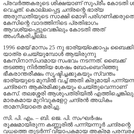
പ്രവര്‍ത്തകരുടെ ശിക്ഷയാണ് സുപ്രീം കോടതി 
വെച്ചത്. കൊല്ലപ്പെട്ട ചന്ദ്രന്റെ ഭാര്യ
അരുന്ധതിയുടെ സാക്ഷി മൊഴി പരിഗണിക്കരുതെന
കേസിന്റെ വാദത്തിനിടെ പ്രതിഭാഗം
ആവശ്യപ്പെട്ടുവെങ്കിലും കോടതി അത്
അംഗീകരിച്ചില്ല.
1996 മെയ്‌ മാസം 25 നു ഭാര്യയ്ക്കൊപ്പം ബൈക്കില
യാത്ര ചെയ്യുമ്പോള്‍ ആയിരുന്നു
കേസിനാസ്പദമായ സംഭവം നടന്നത്. ബൈക്ക്
തടഞ്ഞു നിര്‍ത്തിയ ശേഷം ബോംബെറിഞ്ഞു
ഭീകരാന്തരീക്ഷം സൃഷ്ടിച്ചക്കുകയും സ്വന്തം
ഭാര്യയുടെ മുമ്പില്‍ വച്ച് അതി ക്രൂമായി പന്ന്യന്ന
ചന്ദ്രനെ ആക്രമിക്കുകയും ചെയ്തുവെന്നാണ്
കേസ്‌. തലശ്ശേരി ആശുപത്രിയില്‍ എത്തിച്ചെങ്കിലു
മാരകമായ മുറിവുകളേറ്റ ചന്ദ്രന്‍ അധികം
താമസിയാതെ മരിച്ചു.
സി. പി. എം. – ബി. ജെ. പി. സംഘര്‍ഷം
രൂക്ഷമായിരുന്ന കണ്ണൂരില്‍ പന്ന്യന്നൂര്‍ ചന്ദ്രന്റെ
വധത്തെ തുടര്‍ന്ന് വ്യാപകമായ അക്രമ പരമ്പരക