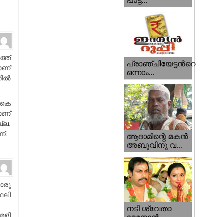
പാട്ട...
്ത്
പ്രാഞ്ചിയേട്ടന്‍റെ
രാണ്
ഒന്നാം...
ല്‍
.കെ
ാണ്
്ല.
ന്.
ആദാമിന്റെ മകന്‍
അബുവിനു വ...
ൊരു
ഫലി
നടി ശ്വേതാ
രളി