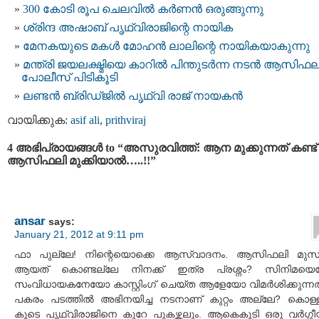
300 കോടി രൂപ ചെലവിൽ കർണൻ ഒരുങ്ങുന്നു
ശ്രിന്ദ അഷാബ്‌ പൃഥ്വിരാജിന്റെ നായിക
മേനകയുടെ മകള്‍ മോഹന്‍ ലാലിന്റെ നായികയാകുന്നു
മന്ത്രി ജയലക്ഷ്മിയെ കാറില്‍ പിന്തുടര്‍ന്ന നടന്‍ ആസിഫ
പോലീസ് പിടികൂടി
ലണ്ടന്‍ ബ്രിഡ്ജില്‍ പൃഥ്‌വി രാജ് നായകന്‍
വായിക്കുക:
asif ali
,
prithviraj
4 അഭിപ്രായങ്ങള്‍ to “അസുരവിത്ത്: ആന മുക്കുന്നത് കണ്ട്
ആസിഫലി മുക്കിയാല്‍…..!!”
ansar
says:
January 21, 2012 at 9:11 pm
ഫാ പുല്ലേ! നിന്റെയൊക്കെ ആസ്വാദനം. ആസിഫലി മുസ്
ആയത്‌ കൊണ്ടല്ലേ നിനക്ക് ഇത്ര പ്രശ്നം? സിനിമയ
സം‌വിധായകനേയോ കാസ്റ്റിംഗ് ചെയ്ത ആളേയോ വിമര്‍ശിക്കുന്നതി
പകരം പടത്തില്‍ അഭിനയിച്ച നടനാണ്‌ കുറ്റം അല്ലേ? കൊള്ള
കൂടെ പൃഥ്വിരാജിനെ കുറേ പുകഴ്ത്തലും. ആകെകൂടി ഒരു വര്‍ഗ്ഗ