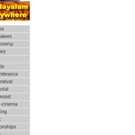
ss
makers
oversy
ary
ds
mbrance
estival
nlal
ywood
d-cinema
ing
c
ionships
h