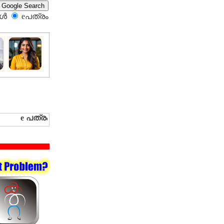
്‍
eപത്രം‍