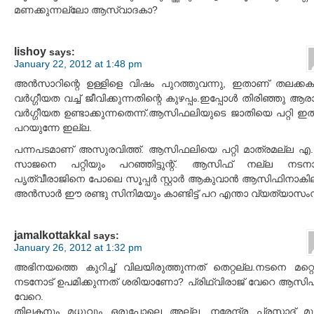
മണക്കുന്നല്ലോ ആസ്വാദകാ?
lishoy
says:
January 22, 2012 at 1:48 pm
അന്‍സാറിന്റെ ഉള്ളിളെ വിഷം പുറത്തുവന്നു, ഇതാണ് തലക്കകത
വര്‍ഗ്ഗീയത വച്ച് ജീവിക്കുന്നതിന്റെ കുഴപ്പം.ഇപ്പോള്‍ തിരിഞ്ഞു ആ
വര്‍ഗ്ഗീയത ഉണ്ടാക്കുന്നതെന്ന്.ആസിഫലിയുടെ ജാതിയെ പറ്റി ഇതി
പറയുന്നേ ഇല്ല.
പന്നപടമാണ് അസുരവിത്ത്. ആസിഫലിയെ പറ്റി മാത്രമല്ല എ
സാജനെ പറ്റിയും പറഞ്ഞിട്ടുന്റ്. ആസിഫ് നല്ല നടന
പൃത്‌വീരാജിനെ പോലെ സൂപ്പര്‍ സ്റ്റാര്‍ ആകുവാന്‍ ആസിഫിനാകില
അന്‍സാര്‍ ഈ രണ്ടു സിനിമയും കാണ്ടിട്ട് പറ എന്താ വ്യത്യാസംന്
jamalkottakkal
says:
January 26, 2012 at 1:32 pm
അഭിനയത്തെ കുറിച്ച് വിലയിരുത്തുന്നത് തെറ്റല്ല.നടനെ മറ്റ
നടനോട് ഉപമിക്കുന്നത് ശരിയാണോ? പ്രിഥ്‌വിരാജ് വേറെ ആസി
വേറെ.
തിലകനും മധുവും ഒരുപോലെ അല്ല. നരേന്ദ്ര പ്രസാദ് മു