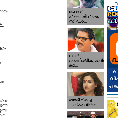
Y
മായി
ജോസ്
പ്രകാശിന് ജെ.
സി ഡാ...
ല.
്രം
നടന്‍
ജഗതിശ്രീകുമാറിനു
‍
കാ...
്‍
ബാരി മികച്ച
ഞ്ചു
ചിത്രം; വിദ്യ...
ന്ന്
ുടെ
ത്ത