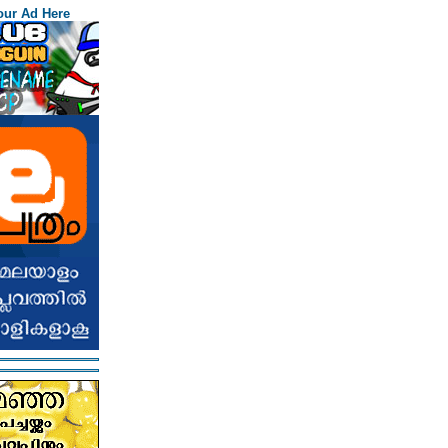
our Ad Here