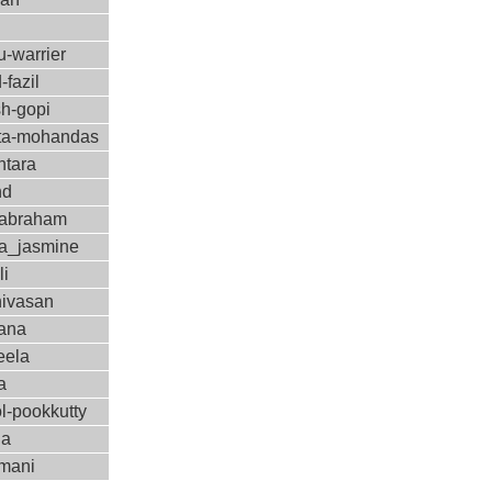
-warrier
-fazil
sh-gopi
a-mohandas
ntara
nd
-abraham
a_jasmine
li
nivasan
ana
eela
a
l-pookkutty
ha
amani