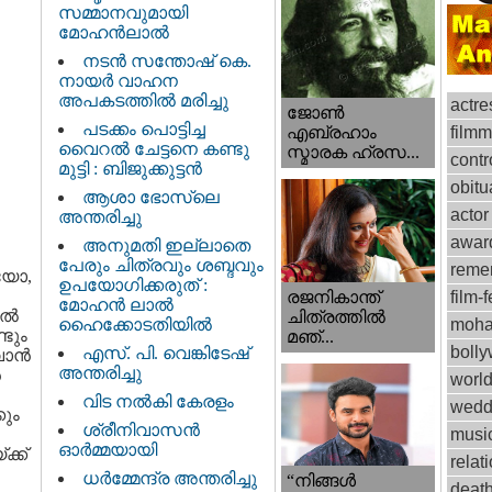
സമ്മാനവുമായി
മോഹൻലാൽ
നടന്‍ സന്തോഷ് കെ.
നായര്‍ വാഹന
അപകടത്തില്‍ മരിച്ചു
actre
ജോണ്‍
പടക്കം പൊട്ടിച്ച
film
എബ്രഹാം
വൈറൽ ചേട്ടനെ കണ്ടു
സ്മാരക ഹ്രസ...
contr
മുട്ടി : ബിജുക്കുട്ടൻ
obitu
ആശാ ഭോസ്‌ലെ
actor
അന്തരിച്ചു
awar
അനുമതി ഇല്ലാതെ
പേരും ചിത്രവും ശബ്ദവും
reme
െയോ,
ഉപയോഗിക്കരുത് :
രജനികാന്ത്
film-f
മോഹന്‍ ലാല്‍
്‍
ചിത്രത്തിൽ
ഹൈക്കോടതിയിൽ
moha
ടും
മഞ്...
boll
എസ്. പി. വെങ്കിടേഷ്
ാന്‍
അന്തരിച്ചു
‍
worl
വിട നല്‍കി കേരളം
wedd
കും
ശ്രീനിവാസന്‍
musi
ഓര്‍മ്മയായി
്ക്
relat
ധര്‍മ്മേന്ദ്ര അന്തരിച്ചു
“നിങ്ങള്‍
deat