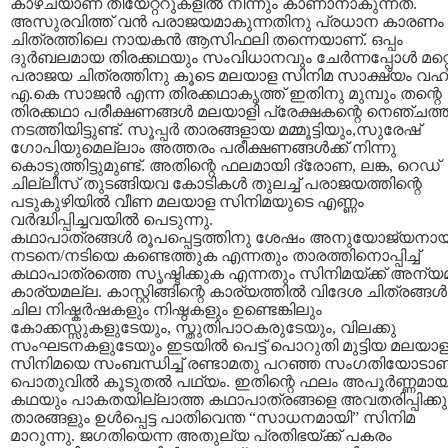
കാഴ്ചയാണ് തീയേറ്ററുകളില്‍ നിന്നും കാണാനാകുന്നത്.
അസുരവിത്ത് വന്‍ പരാജയമാകുന്നതിനു പ്രധാന കാരണം
ചിത്രത്തിലെ നായകന്‍ ആസിഫലി തന്നെയാണ്. ഒപ്പം
ദുര്‍ബലമായ തിരക്കഥയും സംവിധാനവും ചേര്‍ന്നപ്പോള്‍ മറ്
പരാജയ ചിത്രത്തിനു കൂടെ മലയാള സിനിമ സാക്ഷ്യം വഹിച
എ.കെ സാജന്‍ എന്ന തിരക്കഥാകൃത്ത് ഇതിനു മുമ്പും തന്റെ
തിരക്കഥാ പരീക്ഷണങ്ങള്‍ മലയാളി പ്രേക്ഷകന്റെ നെഞ്ചത്ത
നടത്തിയിട്ടുണ്ട്. സൂപ്പര്‍ താരങ്ങളായ മമ്മൂട്ടിയും,സുരേഷ്
ഗോപിയുമെല്ലാം അത്തരം പരീക്ഷണങ്ങള്‍ക്ക് നിന്നു
കൊടുത്തിട്ടുമുണ്ട്. അതിന്റെ ഫലമായി ദ്രോണ, ലങ്ക, റെഡ്
ചില്ലീസ് തുടങ്ങിയവ കോടികള്‍ തുലച്ച് പരാജയത്തിന്റെ
പടുകുഴിയില്‍ വീണ മലയാള സിനിമയുടെ എണ്ണം
വര്‍ദ്ധിപ്പിച്ചവയില്‍ പെടുന്നു.
കഥാപാത്രങ്ങള്‍ രൂപപ്പെട്ടത്തിനു ശേഷം അനുയോജ്യനാ
നടനെ/നടിയെ കണ്ടെത്തുക എന്നതും താരത്തിനൊപ്പിച്ച്
കഥാപാത്രത്തെ സൃഷ്ടിക്കുക എന്നതും സിനിമയ്ക്ക് അന്
കാര്യമല്ല. കാസ്റ്റിങ്ങിന്റെ കാര്യത്തില്‍ വിദേശ ചിത്രങ്ങള്‍ക
ചില നിഷ്കര്‍ഷകളും നിഷ്ഠകളും ഉണ്ടെങ്കിലും
കോക്കസ്സുകളുടേയും, സ്തുതിപാഠകരുടേയും, വിലക്കു
സംഘടനകളുടേയും ഇടയില്‍ പെട്ട് പൊറുതി മുട്ടിയ മലയാ
സിനിമയെ സംബന്ധിച്ച് രണ്ടാമതു പറഞ്ഞ സംഗതിയോടാണ
പൊതുവില്‍ കൂടുതല്‍ പഥ്യം. ഇതിന്റെ ഫലം അപൂര്‍ണ്ണമാ
കഥയും പാകതയില്ലാത്ത കഥാപാത്രങ്ങളെ അവതരിപ്പിക്കു
താരങ്ങളും ഉള്‍പ്പെട്ട പാതിവെന്ത “സാധനമായി” സിനിമ
മാറുന്നു. ജഗതിയെന്ന അതുല്യ പ്രതിഭയ്ക്ക് പകരം