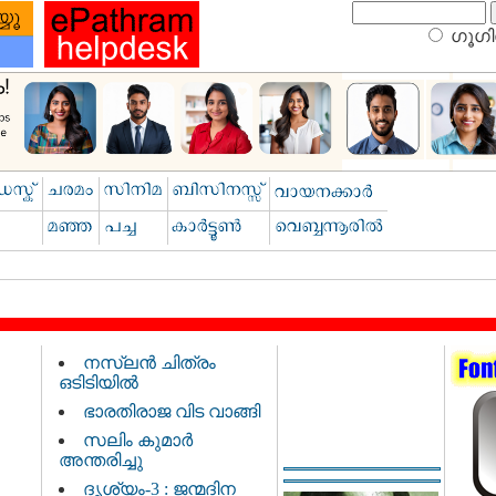
ഗൂഗിള
നസ്‌ലൻ ചിത്രം
ഒടിടിയിൽ
ഭാരതിരാജ വിട വാങ്ങി
സലിം കുമാർ
അന്തരിച്ചു
ദൃശ്യം-3 : ജന്മദിന