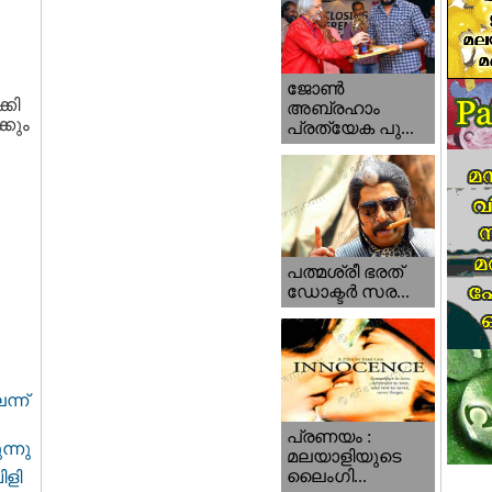
ജോണ്‍
കി
അബ്രഹാം
്കും
പ്രത്യേക പു...
പത്മശ്രീ ഭരത്
ഡോക്ടര്‍ സര...
്ന്
പ്രണയം :
്നു
മലയാളിയുടെ
ലൈംഗി...
ിളി