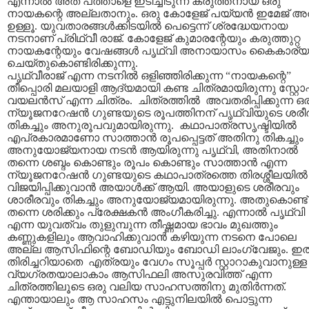
എന്നാല്‍ അത് പത്താളെ ഇടിച്ചിടുന്ന കരുത്തനായ ഒരു
നായകന്റെ അല്ലതാനും. ഒരു കോളേജ് പയ്യന്‍ ഇമേജ് അ
ഉള്ളൂ. യുവതാരങ്ങള്‍ക്കിടയില്‍ പെട്ടെന്ന് ശ്രദ്ധേയനായ
നടനാണ് പ്രിഥ്‌വീ രാജ്. കോളേജ് കുമാരന്റേയും കരുത്തുറ്റ
നായകന്റേയും വേഷങ്ങള്‍ പൃഥ്‌വി അനായാസം കൈകാര്യ
ചെയ്തുകൊണ്ടിരിക്കുന്നു.
പൃഥ്‌വീരാജ് എന്ന നടനില്‍ ഒളിഞ്ഞിരിക്കുന്ന “നായകന്റെ”
തീപ്പൊരി മലയാളി ആദ്യമായി കണ്ട ചിത്രമായിരുന്നു സ്റ്റോപ്
വയലന്‍സ് എന്ന ചിത്രം. ചിത്രത്തില്‍ അവതരിപ്പിക്കുന്ന ഒ
ന്യൂജനറേഷന്‍ ഗുണ്ടയുടെ രൂപത്തിനന് പൃഥ്‌വിയുടെ ശരീ
തികച്ചും അനുരൂപവുമായിരുന്നു. കഥാപാത്രസൃഷ്ടിയില്‍
എപ്രകാരമാണോ സാത്താന്‍ രൂപപ്പെട്ടത് അതിനു തികച്ചും
അനുയോജ്യനായ നടന്‍ ആയിരുന്നു പൃഥ്‌വി, അതിനാല്‍
തന്നെ ശബ്ദം കൊണ്ടും രൂപം കൊണ്ടും സാത്താന്‍ എന്ന
ന്യൂ‍ജനറേഷന്‍ ഗുണ്ടയുടെ കഥാപാത്രത്തെ തിരശ്ശീലയില്‍
വിജയിപ്പിക്കുവാന്‍ അയാള്‍ക്ക് ആയി. അയാളുടെ ശരീരവും
ശാരീരവും തികച്ചും അനുയോജ്യമായിരുന്നു. അതുകൊണ്ട്
തന്നെ ശരിക്കും പ്രേക്ഷകന്‍ അംഗീകരിച്ചു. എന്നാല്‍ പൃഥ്‌വി
എന്ന യുവത്വം തുളുമ്പുന്ന തീഷ്ണമായ ഭാവം മുഖത്തും
കണ്ണുകളിലും ആവാഹിക്കുവാന്‍ കഴിയുന്ന നടനെ പോലെ
അല്ല ആസിഫിന്റെ ബോഡിയും ബോഡി ലാംഗ്വേജും. ഇ
തിരിച്ചറിയാതെ എത്രയും വേഗം സൂപ്പര്‍ സ്റ്റാറാകുവാനുള്ള
വ്യഗ്രതയാലാകാം ആസിഫലി അസുരവിത്ത് എന്ന
ചിത്രത്തിലൂടെ ഒരു വലിയ സാഹസത്തിനു മുതിര്‍ന്നത്.
എന്തായാലും ആ സാഹസം എട്ടുനിലയില്‍ പൊട്ടുന്ന