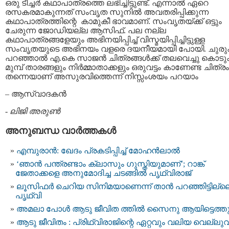
ഒരു ടീച്ചര്‍ കഥാപാത്രത്തെ ലഭിച്ചിട്ടുണ്ട്. എന്നാല്‍ ഏറെ
രസകരമാകുന്നത് സംവൃത സുനില്‍ അവതരിപ്പിക്കുന്ന
കഥാപാത്രത്തിന്റെ കാമുകീ ഭാവമാണ്. സംവൃതയ്ക്ക് ഒട്ടും
ചേരുന്ന ജോഡിയല്ല ആസിഫ്. പല നല്ല
കഥാപാത്രങ്ങളേയും അഭിനയിപ്പിച്ച് വിസ്മയിപ്പിച്ചിട്ടുള്ള
സംവൃതയുടെ അഭിനയം വളരെ ദയനീയമായി പോയി. ചുരുക്
പറഞ്ഞാല്‍ എ.കെ സാജന്‍ ചിത്രങ്ങള്‍ക്ക് തലവെച്ചു കൊടുക
മുമ്പ് താരങ്ങളും നിര്‍മ്മാതാക്കളും ഒരുവട്ടം കാണേണ്ട ചിത്രം
തന്നെയാണ് അസുരവിത്തെന്ന് നിസ്സംശയം പറയാം
– ആസ്വാദകന്‍
-
ലിജി അരുണ്‍
അനുബന്ധ വാര്‍ത്തകള്‍
എമ്പുരാൻ: ഖേദം പ്രകടിപ്പിച്ച് മോഹൻലാൽ
‘ഞാന്‍ പന്ത്രണ്ടാം ക്ലാസും ഗുസ്തിയുമാണ്’; റാങ്ക്
ജേതാക്കളെ അനുമോദിച്ച ചടങ്ങില്‍ പൃഥ്വിരാജ്
ലൂസിഫർ ചെറിയ സിനിമയാണെന്ന് താൻ പറഞ്ഞിട്ടില്ലെന
പൃഥ്വി
അമലാ പോൾ ആടു ജീവിത ത്തിൽ സൈനു ആയിട്ടെത്തുന
ആടു ജീവിതം : പ്രിഥ്വിരാജിന്റെ ഏറ്റവും വലിയ വെല്ലുവ