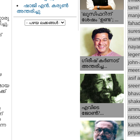
ഷാജി എൻ. കരുൺ
tamil
അന്തരിച്ചു
'ലൂസിഫറി'ന്
manju
റൊരു
ശേഷം ‘ഉണ്ട’; ...
fahad
്ചു.
sure
്
mamt
naya
lege
ഗിരീഷ് കര്‍ണാട്
john
അന്തരിച്ച...
meer
യ
asif a
യമായ
sree
്ക്
bhav
shak
എവിടെ
ള
amm
ജോണ്‍?...
്
rasoo
യ
ന്ന
kani
priy