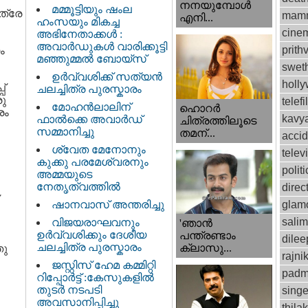
നനയുമ്പോള്‍
മമ്മൂട്ടിയും ഷംല
ത്രേ
mamm
എനി...
ഹംസയും മികച്ച
cinem
അഭിനേതാക്കൾ :
അവാർഡുകൾ വാരിക്കൂട്ടി
prithv
ം
മഞ്ഞുമ്മൽ ബോയ്സ്
swet
ഉർവ്വശിക്ക് സത്യൻ
holl
പ്
ചലച്ചിത്ര പുരസ്കാരം
രു
telef
മോഹൻലാലിന്
ഹൊറര്‍
രം
kavy
ഫാല്‍ക്കെ അവാര്‍ഡ്
ചിത്രത്തിലൂടെ
സമ്മാനിച്ചു
തമന്...
accid
ശ്വേത മേനോനും
telev
കുക്കു പരമേശ്വരനും
politi
അമ്മയുടെ
നേതൃത്വത്തിൽ
direc
ഷാനവാസ് അന്തരിച്ചു
glam
sali
വിജയരാഘവനും
'ഞാന്‍
ഉര്‍വ്വശിക്കും ദേശീയ
പന്ത്രണ്ടാം
dilee
ചലച്ചിത്ര പുരസ്കാരം
ക്ലാസു...
തു
rajni
ജസ്റ്റിസ്‌ ഹേമ കമ്മിറ്റി
padm
റിപ്പോർട്ട് : കേസുകളിൽ
തുടർ നടപടി
singe
അവസാനിപ്പിച്ചു
thila