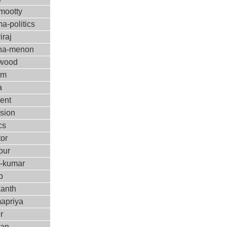
ootty
a-politics
iraj
ha-menon
ywood
ilm
a
ent
ision
cs
tor
our
m-kumar
p
kanth
apriya
r
kan