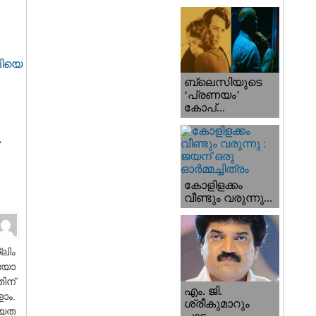
ലിയെ
ബ്ലെസിയുടെ
‘പ്രണയം’
കോപ്...
കോളിളക്കം
വീണ്ടും വരുന്നു...
ലിം
െയോ
ന്‌
എം. ജി.
ാം.
ശ്രീകുമാറും
ീയത