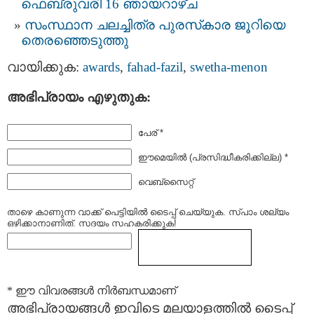
ഫെബ്രുവരി 16 ഞായറാഴ്ച
സംസ്ഥാന ചലച്ചിത്ര പുരസ്‌കാര ജൂറിയെ
തെരഞ്ഞെടുത്തു
വായിക്കുക:
awards
,
fahad-fazil
,
swetha-menon
അഭിപ്രായം എഴുതുക:
പേര് *
ഈമെയില്‍ (പ്രസിദ്ധീകരിക്കില്ല) *
വെബ്സൈറ്റ്
താഴെ കാണുന്ന വാക്ക് പെട്ടിയില്‍ ടൈപ്പ്‌ ചെയ്യുക. സ്പാം ശല്യം
ഒഴിക്കാനാണിത്. സദയം സഹകരിക്കുക!
* ഈ വിവരങ്ങള്‍ നിര്‍ബന്ധമാണ്
അഭിപ്രായങ്ങള്‍ ഇവിടെ മലയാളത്തില്‍ ടൈപ്പ്