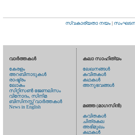
സ്വകാര്യതാ നയം
|
സംഘടനാ 
വാര്‍ത്തകള്‍
കലാ സാഹിത്യം
കേരളം
ലേഖനങ്ങള്‍
അറബിനാടുകള്‍
കവിതകള്‍
രാഷ്ട്രം
കഥകള്‍
ലോകം
അനുഭവങ്ങള്‍
സിറ്റിസണ്‍ ജേണലിസം
വിനോദം, സിനിമ
ബിസിനസ്സ് വാര്‍ത്തകള്‍
മഞ്ഞ (മാഗസിന്‍)
News in English
കവിതകള്‍
ചിത്രകല
അഭിമുഖം
കഥകള്‍