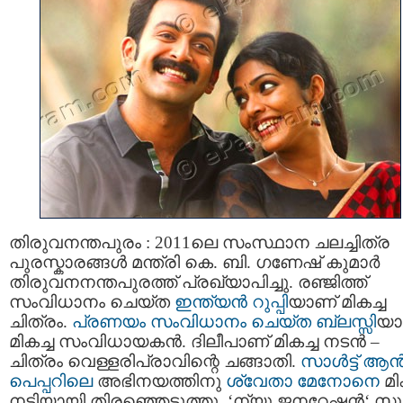
തിരുവനന്തപുരം : 2011ലെ സംസ്ഥാന ചലച്ചിത്ര
പുരസ്കാരങ്ങൾ മന്ത്രി കെ. ബി. ഗണേഷ് കുമാര്‍
തിരുവനനന്തപുരത്ത് പ്രഖ്യാപിച്ചു. രഞ്ജിത്ത്
സംവിധാനം ചെയ്ത
ഇന്ത്യന്‍ റുപ്പി
യാണ് മികച്ച
ചിത്രം.
പ്രണയം സംവിധാനം ചെയ്ത ബ്ലസ്സി
യാ
മികച്ച സംവിധായകൻ. ദിലീപാണ് മികച്ച നടന്‍ –
ചിത്രം വെള്ളരിപ്രാവിന്റെ ചങ്ങാതി.
സാള്‍ട്ട് ആ
പെപ്പറിലെ
അഭിനയത്തിനു
ശ്വേതാ മേനോനെ
മി
നടിയായി തിരഞ്ഞെടുത്തു. ‘ന്യൂ ജനറേഷൻ‍‘ സൂപ്പ