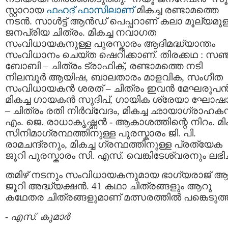
സ്റ്റാറായ
ഫഹദ് ഫാസിലാണ്
മികച്ച രണ്ടാമത്തെ
നടൻ. സാള്‍ട്ട് ആൻഡ് പെപ്പറാണ് കലാ മൂല്യമുള
ജനപ്രിയ ചിത്രം. മികച്ച നവാഗത
സംവിധായകനുള്ള പുരസ്കാരം ആദിമദ്ധ്യാന്തം
സംവിധാനം ചെയ്ത ഷെറിക്കാണ്. തിരക്കഥ : സഞ്
ബോബി – ചിത്രം ട്രാഫിക്, രണ്ടാമത്തെ നടി
നിലമ്പൂര്‍ ആയിഷ, ബാലതാരം മാളവിക, സംഗീത
സംവിധായകന്‍ ശരത് – ചിത്രം ഇവന്‍ മേഘരൂപൻ
മികച്ച ഗായകന്‍ സുദീപ്, ഗായിക ശ്രേയാ ഘോഷാ
– ചിത്രം രതി നിര്‍വ്വേദം, മികച്ച ഛായാഗ്രാഹകന്
എം. ജെ. രാധാകൃഷ്ണൻ ‍- ആകാശത്തിന്റെ നിറം. മിക
സിനിമാഗ്രന്ഥത്തിനുള്ള പുരസ്കാരം ജി. പി.
രാമചന്ദ്രനും‍, മികച്ച ഗ്രന്ഥത്തിനുള്ള പ്രത്യേക
ജൂറി പുരസ്കാരം സി. എസ്. വെങ്കിടേശ്വരനും ലഭിച്
തമിഴ് നടനും സംവിധായകനുമായ ഭാഗ്യരാജ് 
ജൂറി അദ്ധ്യക്ഷൻ. 41 കഥാ ചിത്രങ്ങളും ആറു
കഥേതര ചിത്രങ്ങളുമാണ് മത്സരത്തില്‍ പങ്കെടുത്
-
എസ്. കുമാര്‍