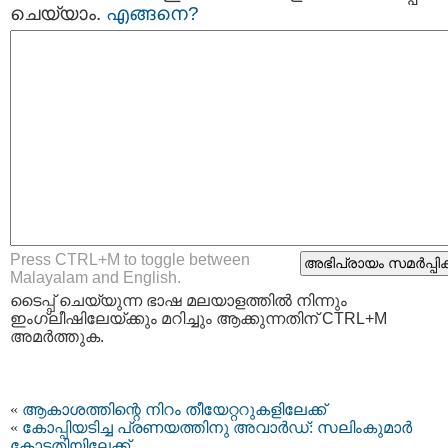
ചെയ്യാം.
എങ്ങനെ?
Press CTRL+M to toggle between
Malayalam and English.
ടൈപ്പ്‌ ചെയ്യുന്ന ഭാഷ മലയാളത്തില്‍ നിന്നും
ഇംഗ്ലീഷിലേയ്ക്കും മറിച്ചും ആക്കുന്നതിന് CTRL+M
അമര്‍ത്തുക.
«
ആകാശത്തിന്റെ നിറം തീയേറ്ററുകളിലേക്ക്
«
കോപ്പിയടിച്ച പ്രണയത്തിനു അവാര്‍ഡ്‌: സലിംകുമാര്‍
കോടതിയിലേക്ക്