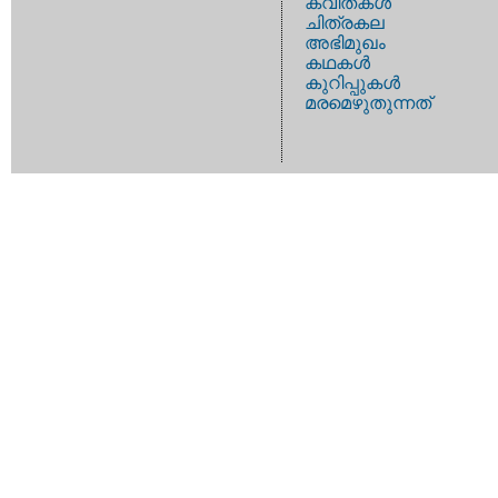
കവിതകള്‍
ചിത്രകല
അഭിമുഖം
കഥകള്‍
കുറിപ്പുകള്‍
മരമെഴുതുന്നത്