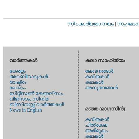
സ്വകാര്യതാ നയം
|
സംഘടനാ 
വാര്‍ത്തകള്‍
കലാ സാഹിത്യം
കേരളം
ലേഖനങ്ങള്‍
അറബിനാടുകള്‍
കവിതകള്‍
രാഷ്ട്രം
കഥകള്‍
ലോകം
അനുഭവങ്ങള്‍
സിറ്റിസണ്‍ ജേണലിസം
വിനോദം, സിനിമ
ബിസിനസ്സ് വാര്‍ത്തകള്‍
മഞ്ഞ (മാഗസിന്‍)
News in English
കവിതകള്‍
ചിത്രകല
അഭിമുഖം
കഥകള്‍