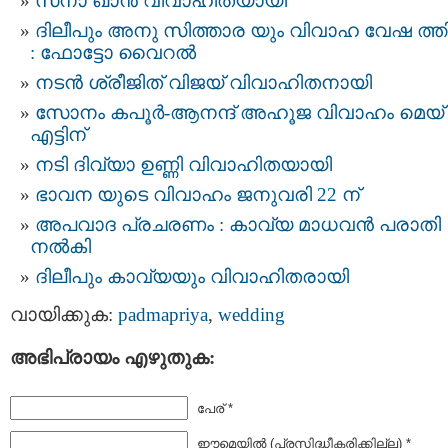
സനാ ഖാൻ വിവാഹിതയായി
ദിലീപും അനു സിത്താര യും വിവാഹ വേഷ ത്
: ഫോട്ടോ വൈറല്‍
നടന്‍ ശ്രീജിത് വിജയ് വിവാഹിതനായി
സോനം കപൂർ-ആനന്ദ് അഹൂജ വിവാഹം മെയ്
എട്ടിന്
നടി ദിവ്യാ ഉണ്ണി വിവാഹിതയായി
ഭാവന യുടെ വിവാഹം ജനുവരി 22 ന്
അപവാദ പ്രചരണം : കാവ്യ മാധവന്‍ പരാതി
നല്‍കി
ദിലീപും കാവ്യയും വിവാഹിതരായി
വായിക്കുക:
padmapriya
,
wedding
അഭിപ്രായം എഴുതുക:
പേര് *
ഈമെയില്‍ (പ്രസിദ്ധീകരിക്കില്ല) *