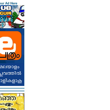
our Ad Here