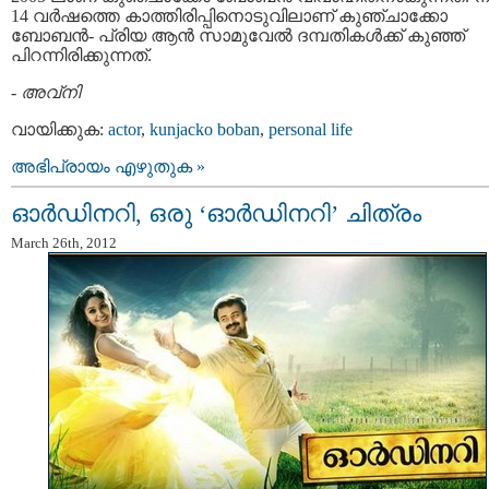
14 വർഷത്തെ കാത്തിരിപ്പിനൊടുവിലാണ് കുഞ്ചാക്കോ
ബോബൻ- പ്രിയ ആൻ സാമുവേൽ ദമ്പതികൾക്ക് കുഞ്ഞ്
പിറന്നിരിക്കുന്നത്.
-
അവ്നി
വായിക്കുക:
actor
,
kunjacko boban
,
personal life
അഭിപ്രായം എഴുതുക »
ഓര്‍ഡിനറി, ഒരു ‘ഓര്‍ഡിനറി’ ചിത്രം
March 26th, 2012