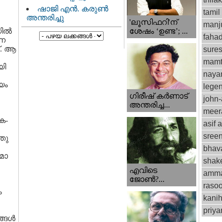
ഷാജി എൻ. കരുൺ
tamil
അന്തരിച്ചു
'ലൂസിഫറി'ന്
manju
ല്‍
ശേഷം ‘ഉണ്ട’; ...
fahad
്ന
്. ആ
sure
mamt
യി
naya
്യം
lege
ഗിരീഷ് കര്‍ണാട്
john
അന്തരിച്ച...
meer
ക-
asif a
sree
തു
bhav
മാ
shak
എവിടെ
amm
ജോണ്‍?...
rasoo
ം
kani
priy
ങള്‍