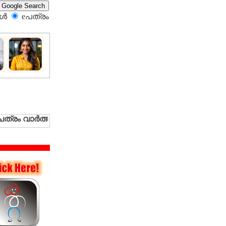
്‍
eപത്രം‍