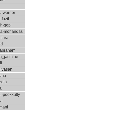
-warrier
-fazil
sh-gopi
a-mohandas
ntara
nd
-abraham
a_jasmine
li
nivasan
ana
eela
a
l-pookkutty
ha
amani