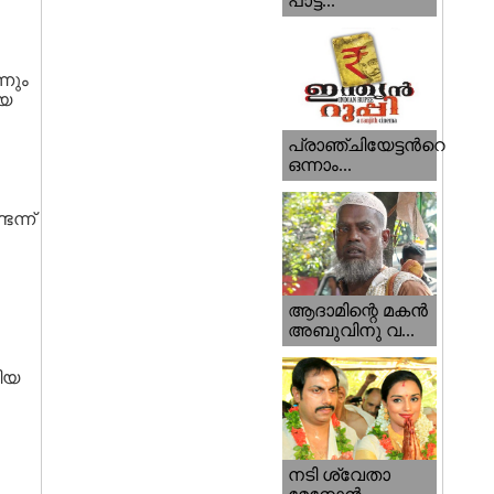
പാട്ട...
്നും
ായ
പ്രാഞ്ചിയേട്ടന്‍റെ
ഒന്നാം...
ന്ന്
ആദാമിന്റെ മകന്‍
അബുവിനു വ...
ളിയ
നടി ശ്വേതാ