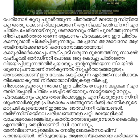
പേരിനോട് കൂറു പുലര്‍ത്തുന്ന ചിത്രങ്ങള്‍ മലയാള സിനിമയി
കുറഞ്ഞു കൊണ്ടിരിക്കുകയാണ്. ആ നിലക്ക് ഓര്‍ഡിനറി എന
ചിത്രം പേരിനോട് നൂറു ശതമാനവും നീതി പുലര്‍ത്തുന്നുണ്ട
നീതിപുലര്‍ത്തല്‍ തന്നെ ആകണം പ്രേക്ഷകനെ ഈ ചിത്രം
കാണുവാന്‍ പ്രേരിപ്പിക്കുന്നതും. അച്ചനോ അമ്മാവനോ ആ
അഭിനയിക്കേണ്ടവര്‍ കാസനോവമാരായായി
കാമുകിമാര്‍ക്കൊപ്പം ആടിപ്പാടി വരുന്ന ദുരന്തത്തിനു സാക്ഷ
വഹിച്ചവര്‍ ഓര്‍ഡിനറി പോലെ ഒരു കൊച്ചു ചിത്രത്തെ
വിജയിപ്പിക്കുന്നത് തീര്‍ച്ചയായും ഇന്റസ്ട്രിയെന്ന നിലയില്‍
ശുഭസൂചനയാണ് നല്‍കുന്നത്. സൂപ്പര്‍താരങ്ങളേയും
അവരെകൊണ്ട് ഈ വേഷം കെട്ടിക്കുന്ന എര്‍ത്ത്-സംവിധായ
തിരക്കഥാകൃത്ത്-നിര്‍മ്മാതാവ് ടീമുകളെ തികച്ചു
നിരാശപ്പെടുത്തുന്നതാണ് ഈ ചിത്രം നേടുന്ന കളക്ഷന് എന്
തല്ലിപ്പൊളി ചിത്രം പടച്ചിറക്കിയാലും സാറ്റ്‌ലൈറ്റ് റേറ്റും,
പ്രേക്ഷകനും കൂടെ താങ്ങിക്കൊള്ളും എന്ന് കരുതുന്ന സിനി
ശുംഭന്മാര്‍ക്കുള്ള (പ്രകാശം പരത്തുന്നവര്‍ക്ക്) കാണികളുടെ
മറുപടി കൂടെയാണ് ഇത്തരം ഓര്‍ഡിനറി വിജയങ്ങള്‍.
തമിഴ് സിനിമയിലെ പരീക്ഷണങ്ങളെ പറ്റി മലയാളികള്‍
വാചാലരാകുമെങ്കിലും കാര്യത്തോടടുക്കുമ്പോള്‍ കൈവിടു
എന്നതിനു തെളിവാണ് ടി. ഡി. ദാസനും,
മേല്‍‌വിലാസവുമെല്ലാം നേരിട്ട ബോക്സോഫീസ്
പരാജയങ്ങള്‍. തീര്‍ച്ചയായും ആരോഗ്യകരമായ പരീക്ഷണങ്