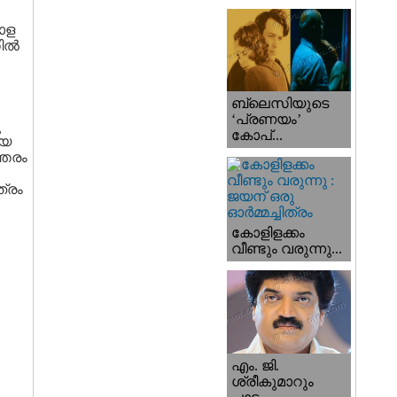
ാള
ല്‍
ബ്ലെസിയുടെ
‘പ്രണയം’
ു
കോപ്...
ായ
്തരം
ത്രം
കോളിളക്കം
വീണ്ടും വരുന്നു...
എം. ജി.
ശ്രീകുമാറും