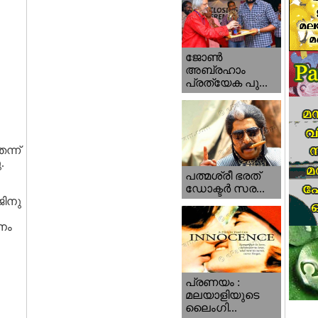
ജോണ്‍
അബ്രഹാം
പ്രത്യേക പു...
ന്ന്
.
പത്മശ്രീ ഭരത്
ഡോക്ടര്‍ സര...
ജിനു
നം
പ്രണയം :
മലയാളിയുടെ
ലൈംഗി...