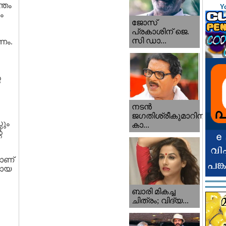
്തം
Y
ം
ജോസ്
പ്രകാശിന് ജെ.
സി ഡാ...
രണം.
െ
നടന്‍
ജഗതിശ്രീകുമാറിനു
സും
കാ...
െ
ടാണ്
യായ
ബാരി മികച്ച
ചിത്രം; വിദ്യ...