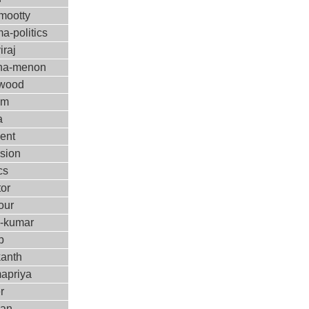
ootty
a-politics
iraj
ha-menon
ywood
ilm
a
ent
ision
cs
tor
our
m-kumar
p
kanth
apriya
r
kan