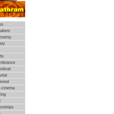
ss
makers
oversy
ary
ds
mbrance
estival
nlal
ywood
d-cinema
ing
c
ionships
h