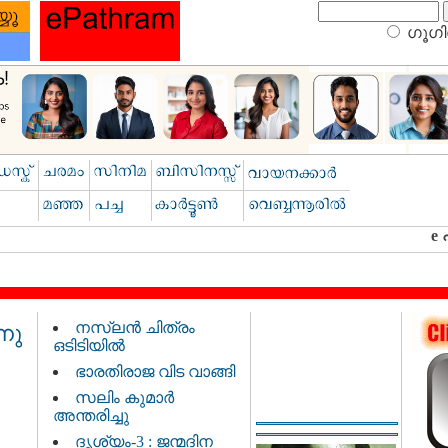
ഗൂഗിള
നസ്‌ലൻ ചിത്രം
നു
ഒടിടിയിൽ
ഭാരതിരാജ വിട വാങ്ങി
സലിം കുമാർ
അന്തരിച്ചു
ദൃശ്യം-3 : ജന്മദിന