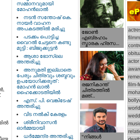
സമ്മാനവുമായി
മോഹൻലാൽ
നടന്‍ സന്തോഷ് കെ.
നായര്‍ വാഹന
അപകടത്തില്‍ മരിച്ചു
actre
ജോണ്‍
പടക്കം പൊട്ടിച്ച
film
എബ്രഹാം
വൈറൽ ചേട്ടനെ കണ്ടു
സ്മാരക ഹ്രസ...
contr
മുട്ടി : ബിജുക്കുട്ടൻ
obitu
ആശാ ഭോസ്‌ലെ
actor
അന്തരിച്ചു
awar
അനുമതി ഇല്ലാതെ
പേരും ചിത്രവും ശബ്ദവും
reme
ഉപയോഗിക്കരുത് :
രജനികാന്ത്
film-f
മോഹന്‍ ലാല്‍
ൻ,
ചിത്രത്തിൽ
ഹൈക്കോടതിയിൽ
moha
.
മഞ്...
boll
എസ്. പി. വെങ്കിടേഷ്
അന്തരിച്ചു
worl
വിട നല്‍കി കേരളം
wedd
ശ്രീനിവാസന്‍
ില്‍
musi
ഓര്‍മ്മയായി
relat
ധര്‍മ്മേന്ദ്ര അന്തരിച്ചു
“നിങ്ങള്‍
ണ്ട
deat