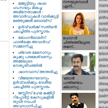
നനയുമ്പോള്‍
മമ്മൂട്ടിയും ഷംല
mamm
എനി...
ഹംസയും മികച്ച
cinem
അഭിനേതാക്കൾ :
അവാർഡുകൾ വാരിക്കൂട്ടി
prithv
മഞ്ഞുമ്മൽ ബോയ്സ്
swet
ഉർവ്വശിക്ക് സത്യൻ
holl
ചലച്ചിത്ര പുരസ്കാരം
telef
മോഹൻലാലിന്
ഹൊറര്‍
kavy
ഫാല്‍ക്കെ അവാര്‍ഡ്
ചിത്രത്തിലൂടെ
സമ്മാനിച്ചു
തമന്...
accid
ശ്വേത മേനോനും
telev
കുക്കു പരമേശ്വരനും
politi
അമ്മയുടെ
നേതൃത്വത്തിൽ
direc
ഷാനവാസ് അന്തരിച്ചു
glam
sali
വിജയരാഘവനും
'ഞാന്‍
ഉര്‍വ്വശിക്കും ദേശീയ
പന്ത്രണ്ടാം
dilee
ചലച്ചിത്ര പുരസ്കാരം
ക്ലാസു...
rajni
ജസ്റ്റിസ്‌ ഹേമ കമ്മിറ്റി
padm
റിപ്പോർട്ട് : കേസുകളിൽ
തുടർ നടപടി
singe
അവസാനിപ്പിച്ചു
thila