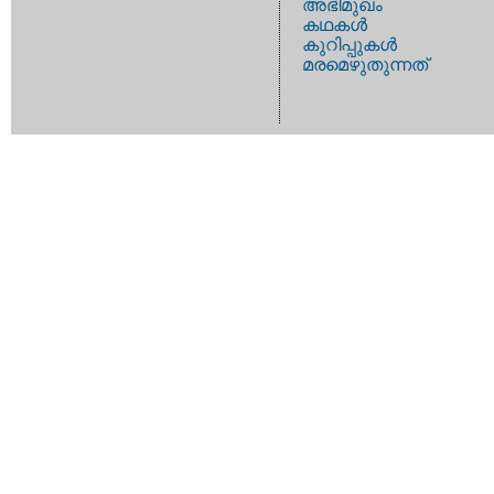
അഭിമുഖം
കഥകള്‍
കുറിപ്പുകള്‍
മരമെഴുതുന്നത്