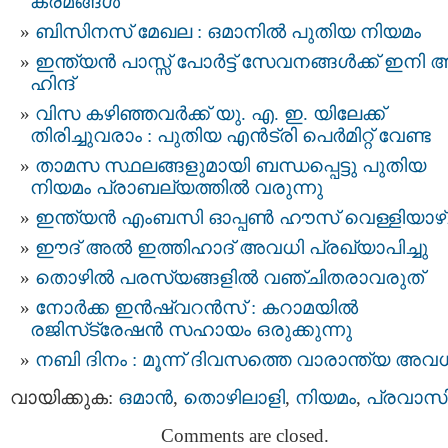
ക്രമങ്ങള്‍
ബിസിനസ് മേഖല : ഒമാനില്‍ പുതിയ നിയമം
ഇന്ത്യന്‍ പാസ്സ്‌ പോർട്ട് സേവനങ്ങള്‍ക്ക് ഇനി 
ഹിന്ദ്
വിസ കഴിഞ്ഞവർക്ക് യു. എ. ഇ. യിലേക്ക്
തിരിച്ചുവരാം : പുതിയ എൻട്രി പെർമിറ്റ് വേണ്ട
താമസ സ്ഥലങ്ങളുമായി ബന്ധപ്പെട്ടു പുതിയ
നിയമം പ്രാബല്യത്തിൽ വരുന്നു
ഇന്ത്യന്‍ എംബസി ഓപ്പണ്‍ ഹൗസ് വെള്ളിയാഴ
ഈദ് അൽ ഇത്തിഹാദ് അവധി പ്രഖ്യാപിച്ചു
തൊഴിൽ പരസ്യങ്ങളിൽ വഞ്ചിതരാവരുത്
നോർക്ക ഇൻഷ്വറൻസ് : കറാമയിൽ
രജിസ്‌ട്രേഷൻ സഹായം ഒരുക്കുന്നു
നബി ദിനം : മൂന്ന് ദിവസത്തെ വാരാന്ത്യ അവ
വായിക്കുക:
ഒമാന്‍
,
തൊഴിലാളി
,
നിയമം
,
പ്രവാസ
Comments are closed.