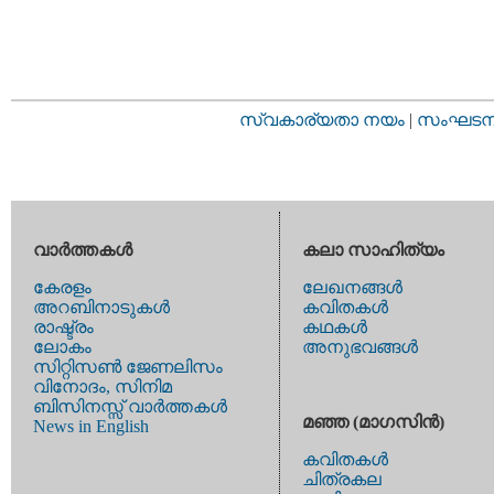
സ്വകാര്യതാ നയം
|
സംഘടനാ 
വാര്‍ത്തകള്‍
കലാ സാഹിത്യം
കേരളം
ലേഖനങ്ങള്‍
അറബിനാടുകള്‍
കവിതകള്‍
രാഷ്ട്രം
കഥകള്‍
ലോകം
അനുഭവങ്ങള്‍
സിറ്റിസണ്‍ ജേണലിസം
വിനോദം, സിനിമ
ബിസിനസ്സ് വാര്‍ത്തകള്‍
മഞ്ഞ (മാഗസിന്‍)
News in English
കവിതകള്‍
ചിത്രകല