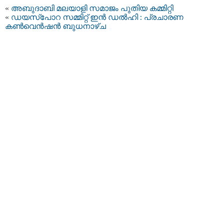
«
അബുദാബി മലയാളി സമാജം പുതിയ കമ്മിറ്റി
«
ഡയസ്പോറ സമ്മിറ്റ് ഇൻ ഡൽഹി : പ്രചാരണ
കൺവെൻഷൻ ബുധനാഴ്ച