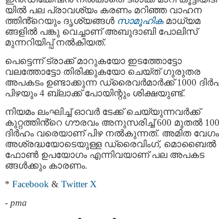
യിൽ പല പ്രാവശ്യം കരണം മറിഞ്ഞ വാഹന
ത്തിൻ്റെയും ദൃശ്യങ്ങൾ
സാമൂഹിക
മാധ്യമ
ങ്ങളിൽ പങ്കു വെച്ചാണ് അബുദാബി പോലിസ്
മുന്നറിയിപ്പ് നൽകിയത്.
പെട്ടെന്ന് ട്രാക്ക് മാറുകയോ ഇടത്തോട്ടോ
വലത്തോട്ടോ തിരിക്കുകയോ ചെയ്ത് ഗുരുതര
അപകടം ഉണ്ടാക്കുന്ന ഡ്രൈവർമാർക്ക് 1000 ദിർ
പിഴയും 4 ബ്ലാക്ക് പോയിന്റും ശിക്ഷയുണ്ട്.
നിയമം ലംഘിച്ച് ഓവർ ടേക്ക് ചെയ്യുന്നവർക്ക്
കുറ്റത്തിൻ്റെ ഗൗരവം അനുസരിച്ച് 600 മുതൽ 10
ദിർഹം വരെയാണ് പിഴ നൽകുന്നത്. അമിത വേഗം
അശ്രദ്ധയോടെയുള്ള ഡ്രൈവിംഗ്, മൊബൈൽ
ഫോൺ ഉപയോഗം എന്നിവയാണ് പല അപകട
ങ്ങൾക്കും കാരണം.
*
Facebook
&
Twitter X
-
pma