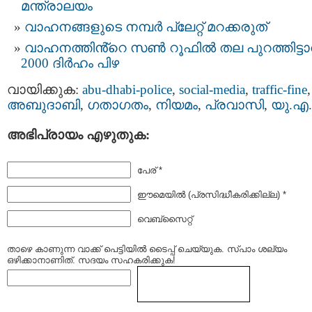
മന്ത്രാലയം
വാ​ഹ​ന​ങ്ങ​ളു​ടെ ന​മ്പ​ർ പ്ലേ​റ്റ്​ മറക്കരുത്
വാഹനത്തിൻ്റെ സൺ റൂഫിൽ തല പുറത്തിട്ട
2000 ദിർഹം പിഴ
വായിക്കുക:
abu-dhabi-police
,
social-media
,
traffic-fine
,
അബുദാബി
,
ഗതാഗതം
,
നിയമം
,
പ്രവാസി
,
യു.എ
അഭിപ്രായം എഴുതുക:
പേര് *
ഈമെയില്‍ (പ്രസിദ്ധീകരിക്കില്ല) *
വെബ്സൈറ്റ്
താഴെ കാണുന്ന വാക്ക് പെട്ടിയില്‍ ടൈപ്പ്‌ ചെയ്യുക. സ്പാം ശല്യം
ഒഴിക്കാനാണിത്. സദയം സഹകരിക്കുക!