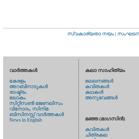
സ്വകാര്യതാ നയം
|
സംഘടനാ 
വാര്‍ത്തകള്‍
കലാ സാഹിത്യം
കേരളം
ലേഖനങ്ങള്‍
അറബിനാടുകള്‍
കവിതകള്‍
രാഷ്ട്രം
കഥകള്‍
ലോകം
അനുഭവങ്ങള്‍
സിറ്റിസണ്‍ ജേണലിസം
വിനോദം, സിനിമ
ബിസിനസ്സ് വാര്‍ത്തകള്‍
മഞ്ഞ (മാഗസിന്‍)
News in English
കവിതകള്‍
ചിത്രകല