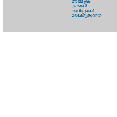
അഭിമുഖം
കഥകള്‍
കുറിപ്പുകള്‍
മരമെഴുതുന്നത്