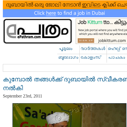
കുമ്പോല്‍ തങ്ങള്‍ക്ക് ദുബായില്‍ സ്വീകര
നല്‍കി
September 23rd, 2011