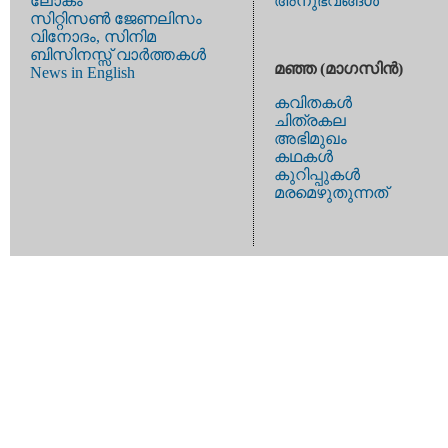
ലോകം
അനുഭവങ്ങള്‍
സിറ്റിസണ്‍ ജേണലിസം
വിനോദം, സിനിമ
ബിസിനസ്സ് വാര്‍ത്തകള്‍
മഞ്ഞ (മാഗസിന്‍)
News in English
കവിതകള്‍
ചിത്രകല
അഭിമുഖം
കഥകള്‍
കുറിപ്പുകള്‍
മരമെഴുതുന്നത്