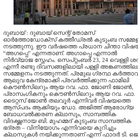
ദുബായ്‌ : ദുബായ്‌ സെന്റ്‌ തോമസ്‌
ഓര്‍ത്തോഡോക്സ് കത്തീഡ്രല്‍ കുടുംബ സമ്മേ
നടത്തുന്നു. ഈ വര്‍ഷത്തെ പ്രധാന ചിന്താ വിഷ
“അഗപ്പെ” എന്നതാണ്. അഗാപ്പെ എന്നാല്‍
നിര്‍വ്യാജ സ്നേഹം. സെപ്റ്റംബര്‍ 23, 24 വെള്ളി ശ
എന്നീ രണ്ടു ദിവസങ്ങളിലായി പള്ളി അങ്കണത്തില
സമ്മേളനം നടത്തുന്നത്. പ്രമുഖ ഗ്രന്ഥ കര്‍ത്താവ
ആലുവ കേന്ദ്രമാക്കി പ്രവര്‍ത്തിക്കുന്ന ഫാമിലി
കൌണ്‍സിലറും ആയ റവ. ഫാ. ജോണി ജോണ്‍,
പ്രാസംഗികനും കൌണ്‍സിലറും ആയ റവ. ഫാ.
ടൈറ്റസ്‌ ജോണ്‍ തലവൂര്‍ എന്നിവര്‍ വിഷയത്തെ
ആസ്പദം ആക്കിയും ഡോ. അജിത്ത് ആരോഗ്യ
ബോധവല്‍ക്കരണ ക്ലാസും, സാമ്പത്തിക
വിദഗ്ദ്ധനായ ബി. മുഹമ്മദ്‌ കുടുംബ സാമ്പത്തിക
ഭദ്രത – വിനിയോഗം എന്നിവയെ കുറിച്ചും
ക്ലാസുകള്‍ നയിക്കുന്നതാണ് എന്ന് ഫാദര്‍ ടി. ജെ