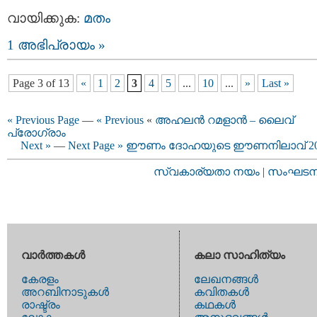
വായിക്കുക:
മതം
1 അഭിപ്രായം »
Page 3 of 13
«
1
2
3
4
5
...
10
...
»
Last »
« Previous Page
—
« Previous
«
അഹലന്‍ റമളാന്‍ – ലൈവ്
പ്രോഗ്രാം
Next »
—
Next Page »
ഈണം ദോഹയുടെ ഈണനിലാവ് 20
സ്വകാര്യതാ നയം
|
സംഘടനാ 
വാര്‍ത്തകള്‍
കലാ സാഹിത്യം
കേരളം
ലേഖനങ്ങള്‍
അറബിനാടുകള്‍
കവിതകള്‍
രാഷ്ട്രം
കഥകള്‍