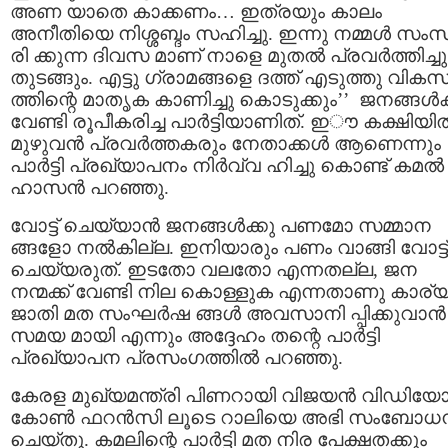
അണ യാതെ കാക്കണം… ഇത്രയും കാലം
അനീതിയെ നിശ്ശബ്ദം സഹിച്ചു. ഇന്നു നമ്മൾ സം
രി ക്കുന്ന ദിവസ മാണ് നാളെ മുതൽ പ്രവർത്തിച്ചു
തുടങ്ങും. എട്ടു ഗ്രാമങ്ങളെ ദത്ത് എടുത്തു വി
ത്തിന്റെ മാതൃക കാണിച്ചു കൊടുക്കും’’ ജനങ്ങൾക
വേണ്ടി രൂപീകരിച്ച പാർട്ടിയാണിത്. ഇൗ കക്ഷിയി
മുഴുവൻ പ്രവർത്തകരും നേതാക്കള്‍ ആണെന്നും
പാര്‍ട്ടി പ്രഖ്യാപനം നിർവ്വ ഹിച്ചു കൊണ്ട് കമല്‍
ഹാസന്‍ പറഞ്ഞു.
വോട്ട് ചെയ്യാൻ ജനങ്ങൾക്കു പണമോ സമ്മാന
ങ്ങളോ നൽകില്ല. ഇനിയാരും പണം വാങ്ങി വോട്ട്
ചെയ്യരുത്. ഇടതോ വലതോ എന്നതല്ല, ജന
നന്മക്ക് വേണ്ടി നില കൊള്ളുക എന്നതാണു കാര്യ
ജാതി മത സംഘർഷ ങ്ങൾ അവസാനി പ്പിക്കുവാൻ
സമയ മായി എന്നും അദ്ദേഹം തന്റെ പാര്‍ട്ടി
പ്രഖ്യാപന പ്രസംഗത്തില്‍ പറഞ്ഞു.
കേരള മുഖ്യമന്ത്രി പിണറായി വിജയൻ വിഡിയ
കോൺ ഫറൻസി ലൂടെ റാലിയെ അഭി സംബോധ
ചെയ്തു. കമലിന്റെ പാർട്ടി മത നിര പേക്ഷതക്കും