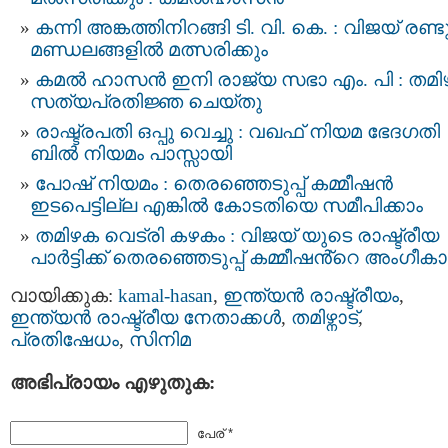
കന്നി അങ്കത്തിനിറങ്ങി ടി. വി. കെ. : വിജയ് രണ്ട
മണ്ഡലങ്ങളിൽ മത്സരിക്കും
കമല്‍ ഹാസന്‍ ഇനി രാജ്യ സഭാ എം. പി : തമിഴ
സത്യപ്രതിജ്ഞ ചെയ്തു
രാഷ്ട്രപതി ഒപ്പു വെച്ചു : വഖഫ് നിയമ ഭേദഗതി
ബില്‍ നിയമം പാസ്സായി
പോഷ് നിയമം : തെരഞ്ഞെടുപ്പ് കമ്മീഷൻ
ഇടപെട്ടില്ല എങ്കിൽ കോടതിയെ സമീപിക്കാം
തമിഴക വെട്രി കഴകം : വിജയ് യുടെ രാഷ്ട്രീയ
പാര്‍ട്ടിക്ക് തെരഞ്ഞെടുപ്പ് കമ്മീഷൻ്റെ അംഗീക
വായിക്കുക:
kamal-hasan
,
ഇന്ത്യന്‍ രാഷ്ട്രീയം
,
ഇന്ത്യന്‍ രാഷ്ട്രീയ നേതാക്കള്‍
,
തമിഴ്നാട്
,
പ്രതിഷേധം
,
സിനിമ
അഭിപ്രായം എഴുതുക:
പേര് *