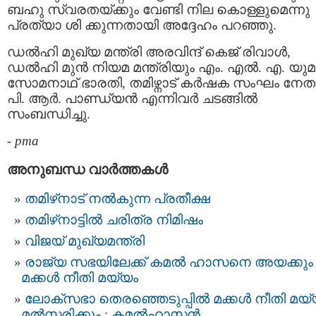
ബഹു സ്വരതയ്ക്കും വേണ്ടി നില കൊള്ളുമെന്നു
പ്രത്യാ ശി ക്കുന്നതായി അദ്ദേഹം പറഞ്ഞു.
ഡല്‍ഹി മുഖ്യ മന്ത്രി അരവിന്ദ് കെജ്‌ രിവാള്‍,
ഡൽഹി മുൻ നിയമ മന്ത്രിയും എം. എൽ. എ. യു
സോമനാഥ് ഭാരതി, തമിഴ്നാട് കർഷക സംഘം നേത
പി. ആർ. പാണ്ഡ്യന്‍ എന്നിവര്‍ ചടങ്ങില്‍
സംബന്ധിച്ചു.
-
pma
അനുബന്ധ വാര്‍ത്തകള്‍
തമിഴ്‌നാട് നൽകുന്ന പ്രതീക്ഷ
തമിഴ്‌നാട്ടില്‍ ചരിത്ര നിമിഷം
വിജയ് മുഖ്യമന്ത്രി
രാജ്യ സഭയിലേക്ക് കമൽ ഹാസനെ അയക്കും 
മക്കൾ നീതി മയ്യം
ലോക്സഭാ തെരഞ്ഞെടുപ്പിൽ മക്കൾ നീതി മയ്
മൽസരിക്കും : കമൽഹാസൻ