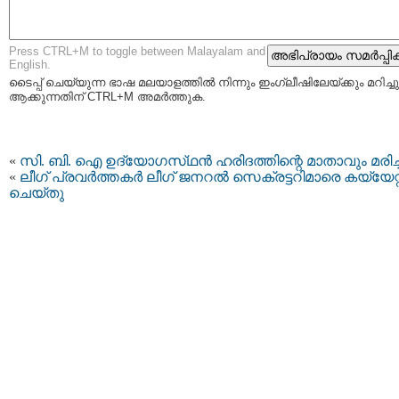
Press CTRL+M to toggle between Malayalam and
English.
ടൈപ്പ്‌ ചെയ്യുന്ന ഭാഷ മലയാളത്തില്‍ നിന്നും ഇംഗ്ലീഷിലേയ്ക്കും മറിച്ചു
ആക്കുന്നതിന് CTRL+M അമര്‍ത്തുക.
«
സി. ബി. ഐ ഉദ്യോഗസ്‌ഥന്‍ ഹരിദത്തിന്റെ മാതാവും മരിച്
«
ലീഗ് പ്രവര്‍ത്തകര്‍ ലീഗ് ജനറല്‍ സെക്രട്ടറിമാരെ കയ്യേറ്
ചെയ്തു