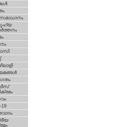
ികള്‍
്തം
മസമാധാനം
ൂഹ്യ
ര്‍ത്തനം
മം
നം
വാസി
‌
ിലാളി
യമങ്ങള്‍
ഗതം
ീസ്‌
ക്രമം
സവം
d-19
രവാദം
്രീയ
രമം