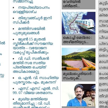
സമ്മാനിച്ചു
വേദിയില്‍
കുട്ട
ശ്രീമതി...
നയപ്രഖ്യാപനം
ദുരന
വെള്ളിയാഴ്ച
ക്ര
തിരുവഞ്ചൂർ ഇനി
സാമ
സ്പീക്കർ
പ്രവ
മന്ത്രിസഭയിൽ
നിയ
പുതുമുഖങ്ങൾ
പീഡ
കൊച്ചി മെട്രോ :
ജൂൺ 15 മുതൽ
അഴിമതിയുട...
തിൽ
സ്ത്രീകൾക്ക് സൗജന്യ
പ്ര
യാത്ര – വയോജന
തട്ടിപ്പ്
വകുപ്പ് രൂപീകരിക്കും
ം
തൊഴ
വി. ഡി. സതീശന്‍
മാധ്
മന്ത്രി സഭ സത്യ
ട
പ്രതിജ്ഞ ചെയ്ത്
ഗതാ
അധികാരമേറ്റു
മുല്ലപ്പെരിയാര്‍ :
പോല
റേ
ഒ. എൻ. വി. സാഹിത്യ
സംയുക്...
അതി
പുരസ്കാരം എം. മുകന്ദന്
ഉത്
എസ്. എസ്. എൽ. സി.
covi
99. 07 വിജയ ശതമാനം
തീവ്
മുഖ്യ മന്ത്രിയെ
രാഷ്ട
തീരുമാനിച്ചു : വി. ഡി.
അക്
സതീശന്‍ തിങ്കളാഴ്ച