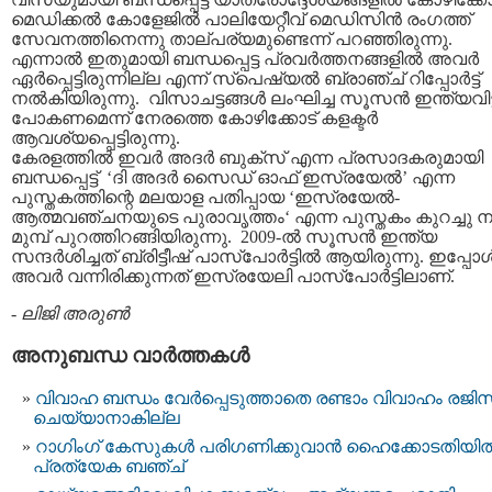
മെഡിക്കല്‍ കോളേജില്‍ പാലിയേറ്റീവ് മെഡിസിന്‍ രംഗത്ത്
സേവനത്തിനെന്നു താല്പര്യമുണ്ടെന്ന് പറഞ്ഞിരുന്നു.
എന്നാല്‍ ഇതുമായി ബന്ധപ്പെട്ട പ്രവര്‍ത്തനങ്ങളില്‍ അവര്‍
ഏര്‍പ്പെട്ടിരുന്നില്ല എന്ന് സ്പെഷ്യല്‍ ബ്രാഞ്ച് റിപ്പോര്‍ട്ട്
നല്‍കിയിരുന്നു. വിസാചട്ടങ്ങള്‍ ലംഘിച്ച സൂസന്‍ ഇന്ത്യവിട്
പോകണമെന്ന് നേരത്തെ കോഴിക്കോട് കളക്ടര്‍
ആവശ്യപ്പെട്ടിരുന്നു.
കേരളത്തില്‍ ഇവര്‍ അദര്‍ ബുക്സ് എന്ന പ്രസാദകരുമായി
ബന്ധപ്പെട്ട് ‘ദി അദര്‍ സൈഡ് ഓഫ് ഇസ്രയേല്‍’ എന്ന
പുസ്തകത്തിന്റെ മലയാള പതിപ്പായ ‘ഇസ്രയേല്‍-
ആത്മവഞ്ചനയുടെ പുരാ‍വൃത്തം‘ എന്ന പുസ്തകം കുറച്ചു നാ
മുമ്പ് പുറത്തിറങ്ങിയിരുന്നു. 2009-ല്‍ സൂസന്‍ ഇന്ത്യ
സന്ദര്‍ശിച്ചത് ബ്രിട്ടീഷ് പാസ്പോര്‍ട്ടില്‍ ആയിരുന്നു. ഇപ്പോള്
അവര്‍ വന്നിരിക്കുന്നത് ഇസ്രയേലി പാസ്പോര്‍ട്ടിലാണ്.
-
ലിജി അരുണ്‍
അനുബന്ധ വാര്‍ത്തകള്‍
വിവാഹ ബന്ധം വേർപ്പെടുത്താതെ രണ്ടാം വിവാഹം രജിസ്‌
ചെയ്യാനാകില്ല
റാഗിംഗ് കേസുകള്‍ പരിഗണിക്കുവാന്‍ ഹൈക്കോടതിയില്
പ്രത്യേക ബഞ്ച്