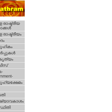
 രാഷ്ട്രീയ
ക്കള്‍
 രാഷ്ട്രീയം
ദം
ൂഹികം
‍പ്പുകള്‍
റകൃത്യം
ീസ്‌
a-
rnment-
ൂഹ്യക്ഷേമം
തി
ഷ്യാവകാശം
്ഥിതി