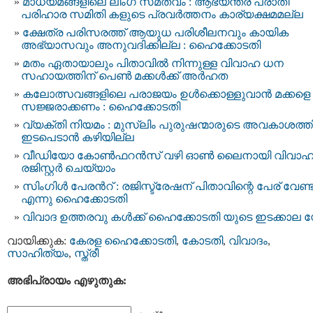
മാധ്യമങ്ങളിലെ ലിംഗ സമത്വം : ആഭ്യന്തര പരാതി
പരിഹാര സമിതി കളുടെ പ്രവർത്തനം കാര്യക്ഷമമല്ല
ക്ഷേത്ര പരിസരത്ത് ആയുധ പരിശീലനവും കായിക
അഭ്യാസവും അനുവദിക്കില്ല : ഹൈക്കോടതി
മതം ഏതായാലും പിതാവിൽ നിന്നുള്ള വിവാഹ ധന
സഹായത്തിന് പെൺ മക്കൾക്ക് അർഹത
കലോത്സവങ്ങളിലെ പരാജയം ഉൾക്കൊള്ളുവാൻ മക്കളെ
സജ്ജരാക്കണം : ഹൈക്കോടതി
വ്യക്തി നിയമം : മുസ്‌ലിം പുരുഷന്മാരുടെ അവകാശത്
ഇടപെടാന്‍ കഴിയില്ല
വീഡിയോ കോൺഫറൻസ് വഴി ഓൺ ലൈനായി വിവാഹ
രജിസ്റ്റർ ചെയ്യാം
സിംഗിൾ പേരന്‍റ് : രജിസ്ട്രേഷന് പിതാവിന്റെ പേര് വേണ്
എന്നു ഹൈക്കോടതി
വിവാദ ഉത്തരവു കൾക്ക് ഹൈക്കോടതി യുടെ ഇടക്കാല സ്റ്
വായിക്കുക:
കേരള ഹൈക്കോടതി
,
കോടതി
,
വിവാദം
,
സാഹിത്യം
,
സ്ത്രീ
അഭിപ്രായം എഴുതുക: