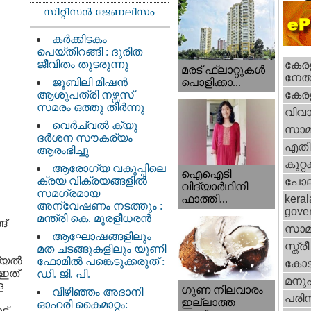
കർക്കിടകം
പെയ്തിറങ്ങി : ദുരിത
ജീവിതം തുടരുന്നു
കേരള
മരട് ഫ്ലാറ്റുകൾ
നേതാ
ജൂബിലി മിഷൻ
പൊളിക്കാ...
ആശുപത്രി നഴ്സസ്
കേരള
സമരം ഒത്തു തീർന്നു
വിവാ
വെര്‍ച്വല്‍ ക്യൂ
സാമ
ദര്‍ശന സൗകര്യം
എതിര്
ആരംഭിച്ചു
കുറ്
ആരോഗ്യ വകുപ്പിലെ
ഐഐടി
ക്രയ വിക്രയങ്ങളിൽ
പോല
വിദ്യാര്‍ഥിനി
സമഗ്രമായ
ഫാത്തി...
keral
അന്വേഷണം നടത്തും :
gove
മന്ത്രി കെ. മുരളീധരൻ
ങ്
സാമ
ആഘോഷങ്ങളിലും
സ്ത്രീ
മത ചടങ്ങുകളിലും യൂണി
യല്‍
ഫോമിൽ പങ്കെടുക്കരുത് :
കോട
 ഇത്
ഡി. ജി. പി.
മനു
ള
ഗുണ നിലവാരം
വിഴിഞ്ഞം അദാനി
പരിസ
ഇല്ലാത്ത
ഓഹരി കൈമാറ്റം:
ട്