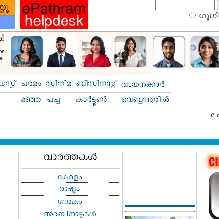
ഗൂഗിള