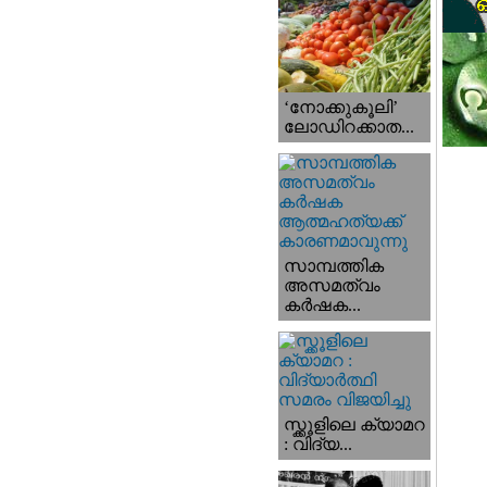
‘നോക്കുകൂലി’
ലോഡിറക്കാത...
സാമ്പത്തിക
അസമത്വം
കര്‍ഷക...
സ്ക്കൂളിലെ ക്യാമറ
: വിദ്യ...