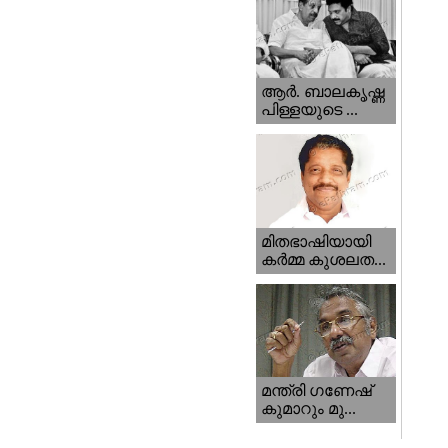
ആര്‍. ബാലകൃഷ്ണ
പിള്ളയുടെ ...
മിതഭാഷിയായി
കര്‍മ്മ കുശലത...
മന്ത്രി ഗണേഷ്‌
കുമാറും മു...