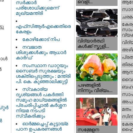
വെളി...
ആര
സർക്കാർ
പരിശോധിക്കുമെന്ന്
സാമ്
മുഖ്യമന്ത്രി
ചരമ
കേര
എഫ്‌സിആർഎക്കെതിരെ
ടു
സാംസ
കേരളം
വ്യക
കോഴിക്കോട് നിപ
വിദ്യാർത്ഥി
വിദ്
കൾക്ക് സ്കൂളി...
നവജാത
അഴി
ശിശുക്കള്‍ക്കും ആധാര്‍
പ്ര
കാര്‍ഡ്
ള്‍
തിരഞ
സംസ്ഥാന ഡാറ്റയും
‍
സൈബർ സുരക്ഷയും
ആനക
ശക്തിപ്പെടുത്തും : മന്ത്രി
വൈദ
പി. കെ. കുഞ്ഞാലിക്കുട്ടി
പഴങ്ങളില്‍
ബഹു
സ്വകാര്യ
നിന്നും വീര്യം...
സാഹ
ദൃശ്യങ്ങള്‍ പകര്‍ത്തി
സമൂഹ മാധ്യമങ്ങളില്‍
അപ
പ്രചരിപ്പിച്ചാൽ കർശ്ശന
റ്റർ
മതം
നിയമ നടപടി
സ്വീകരിക്കും
സിന
‍
ഓർമ്മച്ചെപ്പ് കൂട്ടായ്മ
കേര
പഠന ഉപകരണങ്ങൾ
ഹൈക
സമ്മേളന