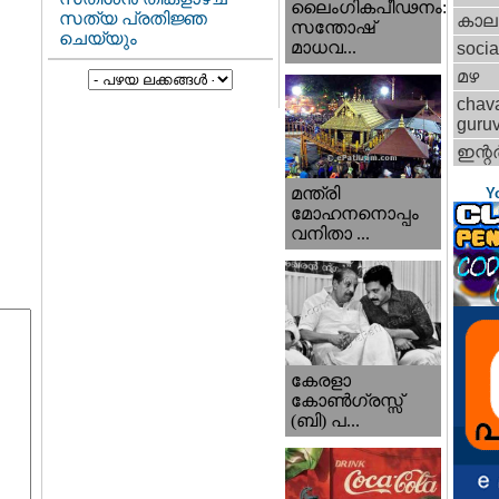
ലൈംഗികപീഢനം:
സത്യ പ്രതിജ്ഞ
കാല
സന്തോഷ്
ചെയ്യും
മാധവ...
socia
മഴ
chav
guru
ഇന്റര്
മന്ത്രി
Y
മോഹനനൊപ്പം
വനിതാ ...
കേരളാ
കോണ്‍ഗ്രസ്സ്
(ബി) പ...