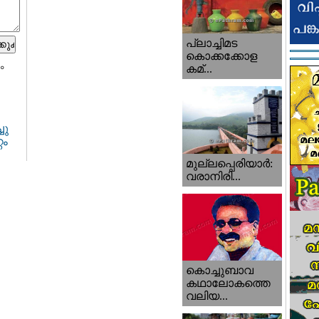
പ്ലാച്ചിമട
കൊക്കക്കോള
ം
കമ്...
ചു
റം
മുല്ലപ്പെരിയാര്‍:
വരാനിരി...
കൊച്ചുബാവ
കഥാലോകത്തെ
വലിയ...