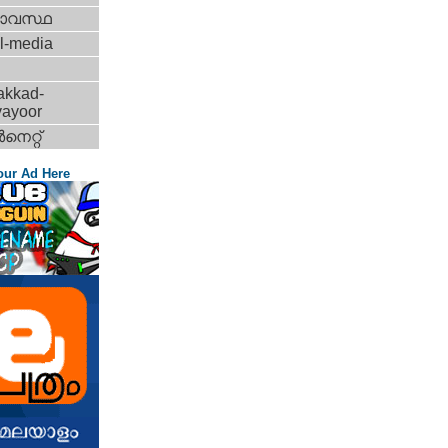
ാവസ്ഥ
l-media
akkad-
vayoor
‍നെറ്റ്‌
our Ad Here