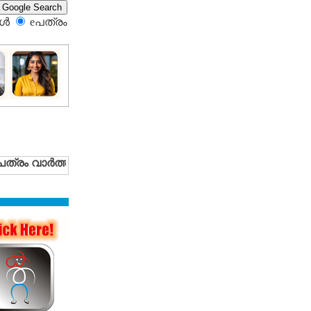
്‍
eപത്രം‍