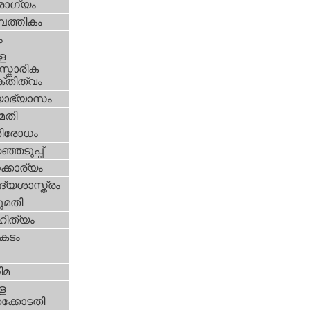
ോഗ്യം
പത്തികം
ം
ള
്കാരിക
്തിത്വം
യാഭ്യാസം
മതി
തിരോധം
്ഞെടുപ്പ്
്കാര്യം
്യശാസ്ത്രം
മതി
ിത്യം
കടം
ിമ
ള
്കോടതി