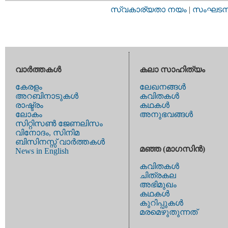
സ്വകാര്യതാ നയം
|
സംഘടനാ 
വാര്‍ത്തകള്‍
കലാ സാഹിത്യം
കേരളം
ലേഖനങ്ങള്‍
അറബിനാടുകള്‍
കവിതകള്‍
രാഷ്ട്രം
കഥകള്‍
ലോകം
അനുഭവങ്ങള്‍
സിറ്റിസണ്‍ ജേണലിസം
വിനോദം, സിനിമ
ബിസിനസ്സ് വാര്‍ത്തകള്‍
മഞ്ഞ (മാഗസിന്‍)
News in English
കവിതകള്‍
ചിത്രകല
അഭിമുഖം
കഥകള്‍
കുറിപ്പുകള്‍
മരമെഴുതുന്നത്