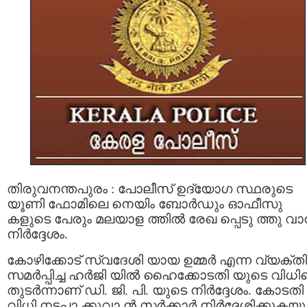
തിരുവനന്തപുരം : പോലീസ് ഉദ്യോഗ സ്ഥരുടെ
യൂണി ഫോമിലെ നെയിം ബോർഡും ഓഫീസു
കളുടെ പേരും മലയാള ത്തിൽ രേഖ പ്പെടു ത്തു വാന
നിര്‍ദ്ദേശം.
കോഴിക്കോട് സ്വദേശി യായ ഉമ്മർ എന്ന വ്യക്തി
സമർപ്പിച്ച ഹർജി യിൽ ഹൈക്കോടതി യുടെ വിധ
തുടർന്നാണ് ഡി. ജി. പി. യുടെ നിർദ്ദേശം. കോടതി
വിധി നടപ്പാ ക്കുവാ ൻ സർക്കാർ നിർദ്ദേശിക്കുകയു