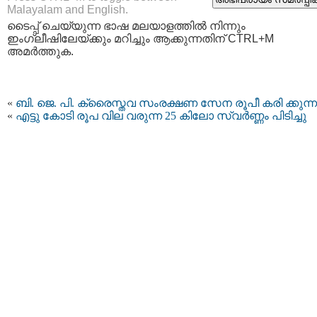
Malayalam and English.
ടൈപ്പ്‌ ചെയ്യുന്ന ഭാഷ മലയാളത്തില്‍ നിന്നും
ഇംഗ്ലീഷിലേയ്ക്കും മറിച്ചും ആക്കുന്നതിന് CTRL+M
അമര്‍ത്തുക.
«
ബി. ജെ. പി. ക്രൈസ്തവ സംരക്ഷണ സേന രൂപീ കരി ക്കുന്ന
«
എട്ടു കോടി രൂപ വില വരുന്ന 25 കിലോ സ്വർണ്ണം പിടിച്ചു