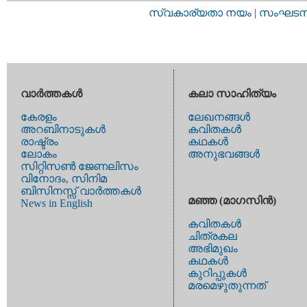
സ്വകാര്യതാ നയം
|
സംഘടനാ 
വാര്‍ത്തകള്‍
കലാ സാഹിത്യം
കേരളം
ലേഖനങ്ങള്‍
അറബിനാടുകള്‍
കവിതകള്‍
രാഷ്ട്രം
കഥകള്‍
ലോകം
അനുഭവങ്ങള്‍
സിറ്റിസണ്‍ ജേണലിസം
വിനോദം, സിനിമ
ബിസിനസ്സ് വാര്‍ത്തകള്‍
മഞ്ഞ (മാഗസിന്‍)
News in English
കവിതകള്‍
ചിത്രകല
അഭിമുഖം
കഥകള്‍
കുറിപ്പുകള്‍
മരമെഴുതുന്നത്