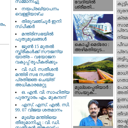
സമ്മാനിച്ചു
വേദിയില്‍
കുട്ട
ശ്രീമതി...
നയപ്രഖ്യാപനം
ദുരന
വെള്ളിയാഴ്ച
ക്ര
തിരുവഞ്ചൂർ ഇനി
രം
,
സാമ
സ്പീക്കർ
പ്രവ
മന്ത്രിസഭയിൽ
നിയ
പുതുമുഖങ്ങൾ
പീഡ
കൊച്ചി മെട്രോ :
ജൂൺ 15 മുതൽ
അഴിമതിയുട...
സ്ത്രീകൾക്ക് സൗജന്യ
പ്ര
യാത്ര – വയോജന
തട്ടിപ്പ്
വകുപ്പ് രൂപീകരിക്കും
തൊഴ
വി. ഡി. സതീശന്‍
മാധ്
മന്ത്രി സഭ സത്യ
പ്രതിജ്ഞ ചെയ്ത്
ഗതാ
അധികാരമേറ്റു
മുല്ലപ്പെരിയാര്‍ :
പോല
ഒ. എൻ. വി. സാഹിത്യ
സംയുക്...
അതി
പുരസ്കാരം എം. മുകന്ദന്
ഉത്
എസ്. എസ്. എൽ. സി.
covi
99. 07 വിജയ ശതമാനം
തീവ്
മുഖ്യ മന്ത്രിയെ
രാഷ്ട
തീരുമാനിച്ചു : വി. ഡി.
അക്
സതീശന്‍ തിങ്കളാഴ്ച