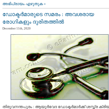
അഭിപ്രായം എഴുതുക »
ഡോക്ടര്‍മാരുടെ സമരം : അവശരായ
രോഗികളും ദുരിതത്തില്‍
December 11th, 2020
തിരുവനന്തപുരം : ആയുര്‍വേദ ഡോക്ടര്‍മാര്‍ക്ക് ശസ്ത്ര ക്രി