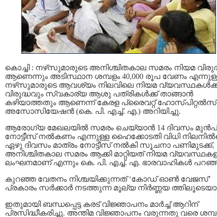
കൊച്ചി : നഴ്‌സുമാരുടെ അനിശ്ചിതകാല സമരം നിയമ വിരുദ
ആണെന്നും അടിസ്ഥാന ശമ്പളം 40,000 രൂപ വേണം എന്നുള്
നഴ്‌സുമാരുടെ ആവശ്യം നിലവിലെ നിയമ വ്യവസ്ഥകൾക്ക
വിരുദ്ധവും സ്വകാര്യ ആശു പത്രികൾക്ക് താങ്ങാൻ
കഴിയാത്തതും ആണെന്ന് കേരള പ്രൈവറ്റ് ഹോസ്പിറ്റൽസ്
അസോസിയേഷൻ (കെ. പി. എച്ച്. എ.) അറിയിച്ചു.
ആരോഗ്യ മേഖലയിൽ സമരം ചെയ്യാൻ 14 ദിവസം മുൻപ
നോട്ടീസ് നൽകണം എന്നുള്ള ഹൈക്കോടതി വിധി നിലനിൽക
ഏഴു ദിവസം മാത്രം നോട്ടീസ് നൽകി സൂചനാ പണിമുടക്ക്,
അനിശ്ചിതകാല സമരം ആക്കി മാറ്റിയത് നിയമ വ്യവസ്ഥക
ലംഘനമാണ് എന്നും കെ. പി. എച്ച്. എ. ഭാരവാഹികൾ പറഞ്
കുറഞ്ഞ വേതനം നിശ്ചയിക്കുന്നത് ‘കോഡ് ഓൺ വേജസ്’
പ്രകാരം സർക്കാർ നടത്തുന്ന മൂല്യ നിർണ്ണയ ത്തിലൂടെയാ
ഇതുമായി ബന്ധപ്പെട്ട കരട് വിജ്ഞാപനം മാർച്ച് ആറിന്
പ്രസിദ്ധീകരിച്ചു. അന്തിമ വിജ്ഞാപനം വരുന്നതു വരെ ശമ്