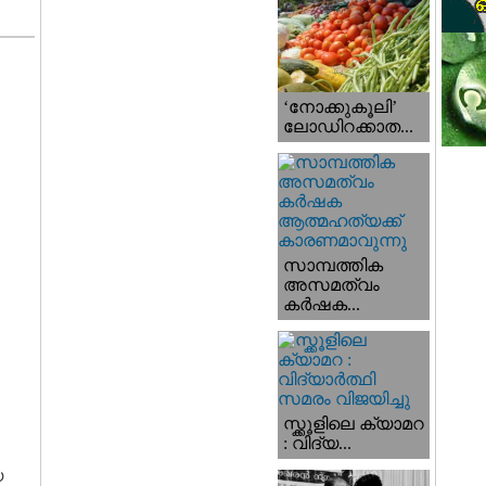
‘നോക്കുകൂലി’
ലോഡിറക്കാത...
സാമ്പത്തിക
അസമത്വം
കര്‍ഷക...
സ്ക്കൂളിലെ ക്യാമറ
: വിദ്യ...
യ