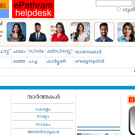
ഗൂഗിള