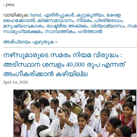
-
pma
വായിക്കുക:
hartal
,
എതിര്‍പ്പുകള്‍
,
കുറ്റകൃത്യം
,
കേരള
ഹൈക്കോടതി
,
ക്രമസമാധാനം
,
നിയമം
,
പ്രതിരോധം
,
മനുഷ്യാവകാശം
,
രാഷ്ട്രീയ അക്രമം
,
വിദ്യാഭ്യാസം
,
സമ
സാമൂഹ്യക്ഷേമം
,
സാമ്പത്തികം
,
ഹര്‍ത്താല്‍
അഭിപ്രായം എഴുതുക »
നഴ്‌സുമാരുടെ സമരം നിയമ വിരുദ്ധം :
അടിസ്ഥാന ശമ്പളം 40,000 രൂപ എന്നത്
അംഗീകരിക്കാൻ കഴിയില്ല
April 1st, 2026