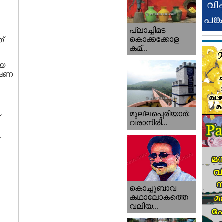
പ്ലാച്ചിമട
കൊക്കക്കോള
്
കമ്...
്യ
്ഷണ
മുല്ലപ്പെരിയാര്‍:
വരാനിരി...
.
കൊച്ചുബാവ
കഥാലോകത്തെ
വലിയ...