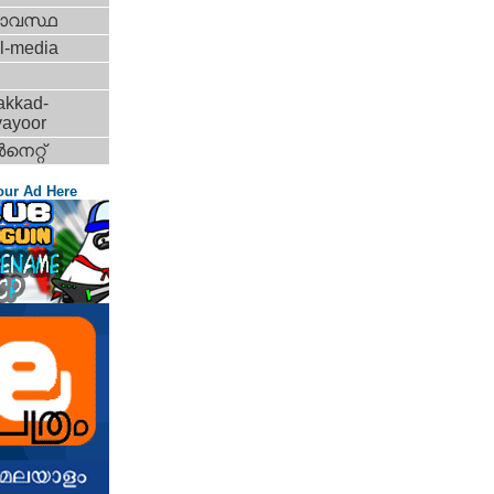
ാവസ്ഥ
l-media
akkad-
vayoor
‍നെറ്റ്‌
our Ad Here