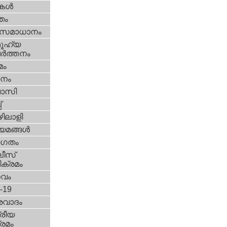
ികള്‍
്തം
മസമാധാനം
ൂഹ്യ
ര്‍ത്തനം
മം
നം
വാസി
‌
ിലാളി
യമങ്ങള്‍
ഗതം
ീസ്‌
ക്രമം
സവം
d-19
രവാദം
്രീയ
രമം