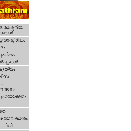
 രാഷ്ട്രീയ
ക്കള്‍
 രാഷ്ട്രീയം
ദം
ൂഹികം
‍പ്പുകള്‍
റകൃത്യം
ീസ്‌
a-
rnment-
ൂഹ്യക്ഷേമം
തി
ഷ്യാവകാശം
്ഥിതി