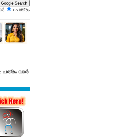
്‍
eപത്രം‍