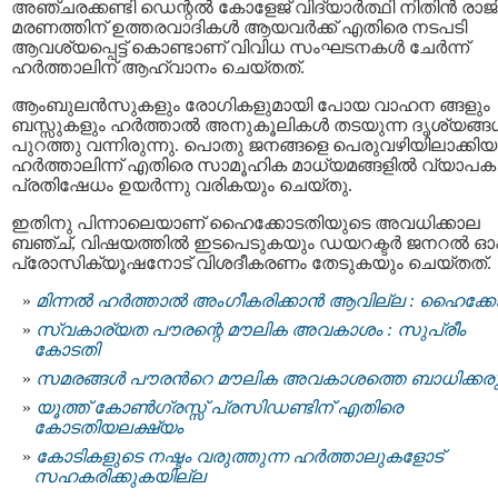
അഞ്ചരക്കണ്ടി ഡെന്റൽ കോളേജ് വിദ്യാർത്ഥി നിതിൻ രാജി
മരണത്തിന് ഉത്തരവാദികൾ ആയവർക്ക് എതിരെ നടപടി
ആവശ്യപ്പെട്ട് കൊണ്ടാണ് വിവിധ സംഘടനകൾ ചേർന്ന്
ഹർത്താലിന് ആഹ്വാനം ചെയ്തത്.
ആംബുലൻസുകളും രോഗികളുമായി പോയ വാഹന ങ്ങളും
ബസ്സുകളും ഹര്‍ത്താല്‍ അനുകൂലികള്‍ തടയുന്ന ദൃശ്യങ്ങള
പുറത്തു വന്നിരുന്നു. പൊതു ജനങ്ങളെ പെരുവഴിയിലാക്കിയ
ഹര്‍ത്താലിന്ന് എതിരെ സാമൂഹിക മാധ്യമങ്ങളിൽ വ്യാപക
പ്രതിഷേധം ഉയർന്നു വരികയും ചെയ്തു.
ഇതിനു പിന്നാലെയാണ് ഹൈക്കോടതിയുടെ അവധിക്കാല
ബഞ്ച്, വിഷയത്തില്‍ ഇടപെടുകയും ഡയറക്ടര്‍ ജനറല്‍ ഓ
പ്രോസിക്യൂഷനോട് വിശദീകരണം തേടുകയും ചെയ്തത്.
മിന്നല്‍ ഹര്‍ത്താല്‍ അംഗീകരിക്കാന്‍ ആവില്ല : ഹൈക്ക
സ്വകാര്യത പൗരന്റെ മൗലിക അവകാശം : സുപ്രീം
കോടതി
സമരങ്ങൾ പൗരന്‍റെ മൗലിക അവകാശത്തെ ബാധിക്കരുത
യൂത്ത് കോണ്‍ഗ്രസ്സ് പ്രസിഡണ്ടിന് എതിരെ
കോടതിയലക്ഷ്യം
കോടികളുടെ നഷ്ടം വരുത്തുന്ന ഹര്‍ത്താലുകളോട്
സഹകരിക്കുകയില്ല