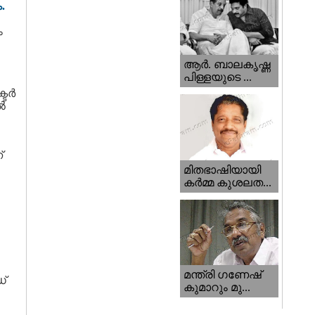
.
ം
ആര്‍. ബാലകൃഷ്ണ
പിള്ളയുടെ ...
ര്‍
‍
്
മിതഭാഷിയായി
കര്‍മ്മ കുശലത...
മന്ത്രി ഗണേഷ്‌
്
കുമാറും മു...