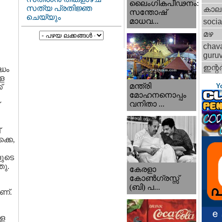
ലൈംഗികപീഢനം:
സത്യ പ്രതിജ്ഞ
കാല
സന്തോഷ്
ചെയ്യും
മാധവ...
socia
മഴ
chav
guru
ഇന്റര്
്ധം
ള
മന്ത്രി
Y
്
മോഹനനൊപ്പം
വനിതാ ...
്
്കെ,
ളുടെ
ഞു.
കേരളാ
കോണ്‍ഗ്രസ്സ്
(ബി) പ...
ണ്.
പള