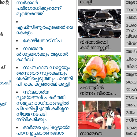
വെളി...
ന്റെ
ആര
സർക്കാർ
പരിശോധിക്കുമെന്ന്
സാമ്
മുഖ്യമന്ത്രി
ചരമ
കേര
എഫ്‌സിആർഎക്കെതിരെ
സാംസ
കേരളം
്‍
വ്യക
കോഴിക്കോട് നിപ
വിദ്യാർത്ഥി
വിദ്
കൾക്ക് സ്കൂളി...
നവജാത
അഴി
ശിശുക്കള്‍ക്കും ആധാര്‍
പ്ര
കാര്‍ഡ്
തിരഞ
ഫ്
സംസ്ഥാന ഡാറ്റയും
സൈബർ സുരക്ഷയും
ആനക
ശക്തിപ്പെടുത്തും : മന്ത്രി
വൈദ
ോടതി
പി. കെ. കുഞ്ഞാലിക്കുട്ടി
പഴങ്ങളില്‍
ബഹു
സ്വകാര്യ
നിന്നും വീര്യം...
സാഹ
ദൃശ്യങ്ങള്‍ പകര്‍ത്തി
സമൂഹ മാധ്യമങ്ങളില്‍
്‌
അപ
പ്രചരിപ്പിച്ചാൽ കർശ്ശന
മതം
നിയമ നടപടി
സ്വീകരിക്കും
സിന
ഓർമ്മച്ചെപ്പ് കൂട്ടായ്മ
കേര
പഠന ഉപകരണങ്ങൾ
ഹൈക
സമ്മേളന