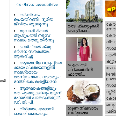
കർക്കിടകം
പെയ്തിറങ്ങി : ദുരിത
ജീവിതം തുടരുന്നു
കേരള
മരട് ഫ്ലാറ്റുകൾ
നേതാ
ജൂബിലി മിഷൻ
പൊളിക്കാ...
ആശുപത്രി നഴ്സസ്
കേരള
സമരം ഒത്തു തീർന്നു
വിവാ
വെര്‍ച്വല്‍ ക്യൂ
സാമ
ദര്‍ശന സൗകര്യം
എതിര്
ആരംഭിച്ചു
കുറ്
ആരോഗ്യ വകുപ്പിലെ
ഐഐടി
ക്രയ വിക്രയങ്ങളിൽ
പോല
വിദ്യാര്‍ഥിനി
സമഗ്രമായ
ഫാത്തി...
keral
അന്വേഷണം നടത്തും :
gove
ടതി
മന്ത്രി കെ. മുരളീധരൻ
സാമ
ആഘോഷങ്ങളിലും
സ്ത്രീ
മത ചടങ്ങുകളിലും യൂണി
ഫോമിൽ പങ്കെടുക്കരുത് :
കോട
ഡി. ജി. പി.
മനു
ഗുണ നിലവാരം
വിഴിഞ്ഞം അദാനി
പരിസ
ഇല്ലാത്ത
ഓഹരി കൈമാറ്റം: