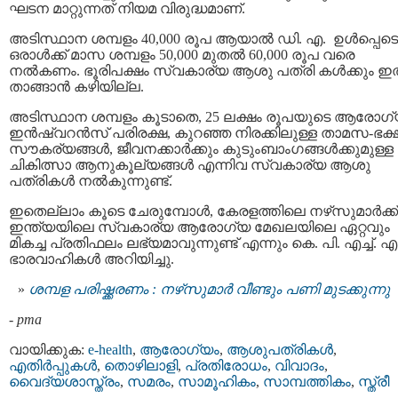
ഘടന മാറ്റുന്നത് നിയമ വിരുദ്ധമാണ്.
അടിസ്ഥാന ശമ്പളം 40,000 രൂപ ആയാൽ ഡി. എ. ഉൾപ്പെടെ
ഒരാൾക്ക് മാസ ശമ്പളം 50,000 മുതൽ 60,000 രൂപ വരെ
നൽകണം. ഭൂരിപക്ഷം സ്വകാര്യ ആശു പത്രി കൾക്കും ഇത
താങ്ങാൻ കഴിയില്ല.
അടിസ്ഥാന ശമ്പളം കൂടാതെ, 25 ലക്ഷം രൂപയുടെ ആരോഗ
ഇൻഷ്വറൻസ് പരിരക്ഷ, കുറഞ്ഞ നിരക്കിലുള്ള താമസ-ഭക
സൗകര്യങ്ങൾ, ജീവനക്കാർക്കും കുടുംബാംഗങ്ങൾക്കുമുള്ള
ചികിത്സാ ആനുകൂല്യങ്ങൾ എന്നിവ സ്വകാര്യ ആശു
പത്രികൾ നൽകുന്നുണ്ട്.
ഇതെല്ലാം കൂടെ ചേരുമ്പോൾ, കേരളത്തിലെ നഴ്‌സുമാർക്ക്
ഇന്ത്യയിലെ സ്വകാര്യ ആരോഗ്യ മേഖലയിലെ ഏറ്റവും
മികച്ച പ്രതിഫലം ലഭ്യമാവുന്നുണ്ട് എന്നും കെ. പി. എച്ച്. എ
ഭാരവാഹികൾ അറിയിച്ചു.
ശമ്പള പരിഷ്ക്കരണം : നഴ്‌സുമാർ വീണ്ടും പണി മുടക്കുന്നു
-
pma
വായിക്കുക:
e-health
,
ആരോഗ്യം
,
ആശുപത്രികള്‍
,
എതിര്‍പ്പുകള്‍
,
തൊഴിലാളി
,
പ്രതിരോധം
,
വിവാദം
,
വൈദ്യശാസ്ത്രം
,
സമരം
,
സാമൂഹികം
,
സാമ്പത്തികം
,
സ്ത്രീ