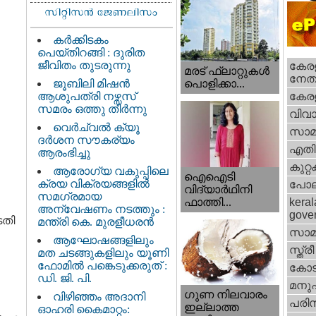
കർക്കിടകം
പെയ്തിറങ്ങി : ദുരിത
ജീവിതം തുടരുന്നു
കേരള
മരട് ഫ്ലാറ്റുകൾ
നേതാ
ജൂബിലി മിഷൻ
പൊളിക്കാ...
ആശുപത്രി നഴ്സസ്
കേരള
സമരം ഒത്തു തീർന്നു
വിവാ
വെര്‍ച്വല്‍ ക്യൂ
സാമ
ദര്‍ശന സൗകര്യം
എതിര്
ആരംഭിച്ചു
കുറ്
ആരോഗ്യ വകുപ്പിലെ
ഐഐടി
ക്രയ വിക്രയങ്ങളിൽ
പോല
വിദ്യാര്‍ഥിനി
സമഗ്രമായ
ഫാത്തി...
keral
അന്വേഷണം നടത്തും :
gove
ടതി
മന്ത്രി കെ. മുരളീധരൻ
സാമ
ആഘോഷങ്ങളിലും
സ്ത്രീ
മത ചടങ്ങുകളിലും യൂണി
ഫോമിൽ പങ്കെടുക്കരുത് :
കോട
ഡി. ജി. പി.
മനു
ഗുണ നിലവാരം
വിഴിഞ്ഞം അദാനി
പരിസ
ഇല്ലാത്ത
ഓഹരി കൈമാറ്റം: