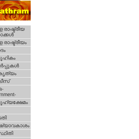
 രാഷ്ട്രീയ
ക്കള്‍
 രാഷ്ട്രീയം
ദം
ൂഹികം
‍പ്പുകള്‍
റകൃത്യം
ീസ്‌
a-
rnment-
ൂഹ്യക്ഷേമം
തി
ഷ്യാവകാശം
്ഥിതി