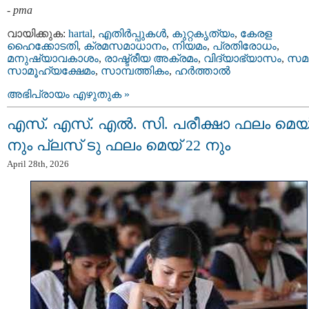
-
pma
വായിക്കുക:
hartal
,
എതിര്‍പ്പുകള്‍
,
കുറ്റകൃത്യം
,
കേരള
ഹൈക്കോടതി
,
ക്രമസമാധാനം
,
നിയമം
,
പ്രതിരോധം
,
മനുഷ്യാവകാശം
,
രാഷ്ട്രീയ അക്രമം
,
വിദ്യാഭ്യാസം
,
സമ
സാമൂഹ്യക്ഷേമം
,
സാമ്പത്തികം
,
ഹര്‍ത്താല്‍
അഭിപ്രായം എഴുതുക »
എസ്. എസ്. എല്‍. സി. പരീക്ഷാ ഫലം മെയ്
നും പ്ലസ് ടു ഫലം മെയ് 22 നും
April 28th, 2026