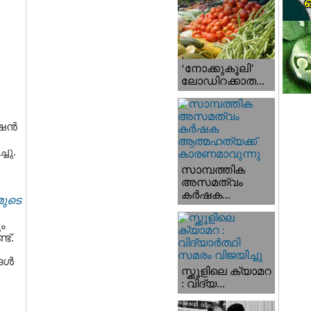
‘നോക്കുകൂലി’
ലോഡിറക്കാത...
േഷൻ
ചു.
സാമ്പത്തിക
അസമത്വം
കര്‍ഷക...
മുടെ
ം
ട്.
ങൾ
സ്ക്കൂളിലെ ക്യാമറ
: വിദ്യ...