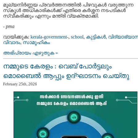
മൂല്യനിര്‍ണ്ണയ പ്രവര്‍ത്തനത്തില്‍ പിഴവുകള്‍ വരുത്തുന്ന
സ്‌കൂള്‍ അധികാരികള്‍ക്ക് എതിരെ കർശ്ശന നടപടികൾ
സ്വീകരിക്കും എന്നും മന്ത്രി വ്യക്തമാക്കി.
-
pma
വായിക്കുക:
kerala-government-
,
school
,
കുട്ടികള്‍
,
വിദ്യാഭ്യാ
വിവാദം
,
സാമൂഹികം
അഭിപ്രായം എഴുതുക »
നമ്മുടെ കേരളം : വെബ് പോർട്ടലും
മൊബൈൽ ആപ്പും ഉദ്ഘാടനം ചെയ്തു
February 25th, 2026