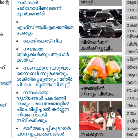
വെളി...
ന്റെ
ആര
സർക്കാർ
പരിശോധിക്കുമെന്ന്
സാമ്
മുഖ്യമന്ത്രി
ചരമ
കേര
എഫ്‌സിആർഎക്കെതിരെ
സാംസ
കേരളം
്‍
വ്യക
കോഴിക്കോട് നിപ
വിദ്യാർത്ഥി
വിദ്
കൾക്ക് സ്കൂളി...
നവജാത
അഴി
ശിശുക്കള്‍ക്കും ആധാര്‍
പ്ര
കാര്‍ഡ്
തിരഞ
ഫ്
സംസ്ഥാന ഡാറ്റയും
സൈബർ സുരക്ഷയും
ആനക
ശക്തിപ്പെടുത്തും : മന്ത്രി
വൈദ
ോടതി
പി. കെ. കുഞ്ഞാലിക്കുട്ടി
പഴങ്ങളില്‍
ബഹു
സ്വകാര്യ
നിന്നും വീര്യം...
സാഹ
ദൃശ്യങ്ങള്‍ പകര്‍ത്തി
സമൂഹ മാധ്യമങ്ങളില്‍
്‌
അപ
പ്രചരിപ്പിച്ചാൽ കർശ്ശന
മതം
നിയമ നടപടി
സ്വീകരിക്കും
സിന
ഓർമ്മച്ചെപ്പ് കൂട്ടായ്മ
കേര
പഠന ഉപകരണങ്ങൾ
ഹൈക
സമ്മേളന