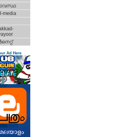
ാവസ്ഥ
l-media
akkad-
vayoor
‍നെറ്റ്‌
our Ad Here