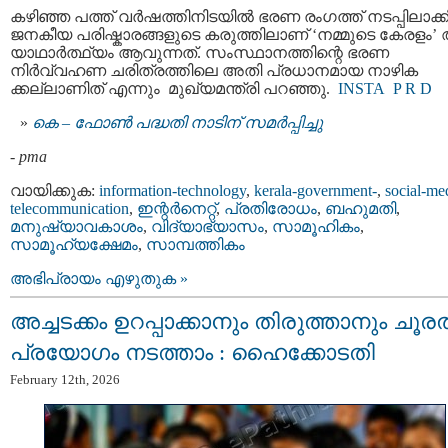
കഴിഞ്ഞ പത്ത് വർഷത്തിനിടയിൽ ഭരണ രംഗത്ത് നടപ്പിലാക്
ജനകീയ പരിഷ്കാരങ്ങളുടെ കരുത്തിലാണ് ‘നമ്മുടെ കേരളം’ ആ
യാഥാർത്ഥ്യം ആവുന്നത്. സംസ്ഥാനത്തിന്റെ ഭരണ
നിർവ്വഹണ ചരിത്രത്തിലെ അതി പ്രധാനമായ നാഴിക
ക്കല്ലാണിത് എന്നും മുഖ്യമന്ത്രി പറഞ്ഞു.
INSTA
P R D
കെ – ഫോണ്‍ പദ്ധതി നാടിന് സമര്‍പ്പിച്ചു
-
pma
വായിക്കുക:
information-technology
,
kerala-government-
,
social-me
telecommunication
,
ഇന്റര്‍നെറ്റ്‌
,
പ്രതിരോധം
,
ബഹുമതി
,
മനുഷ്യാവകാശം
,
വിദ്യാഭ്യാസം
,
സാമൂഹികം
,
സാമൂഹ്യക്ഷേമം
,
സാമ്പത്തികം
അഭിപ്രായം എഴുതുക »
അച്ചടക്കം ഉറപ്പാക്കാനും തിരുത്താനും ചൂരല
പ്രയോഗം നടത്താം : ഹൈക്കോടതി
February 12th, 2026