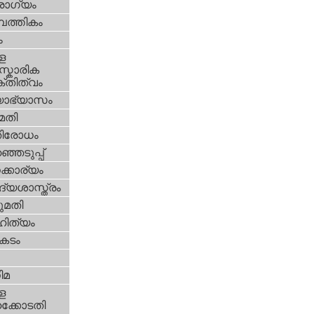
ോഗ്യം
പത്തികം
ം
ള
്കാരിക
്തിത്വം
യാഭ്യാസം
മതി
തിരോധം
്ഞെടുപ്പ്
്കാര്യം
്യശാസ്ത്രം
മതി
ിത്യം
കടം
ിമ
ള
്കോടതി