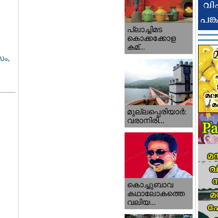
പ്ലാച്ചിമട
കൊക്കക്കോള
കമ്...
സം
,
മുല്ലപ്പെരിയാര്‍:
വരാനിരി...
കൊച്ചുബാവ
കഥാലോകത്തെ
വലിയ...