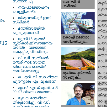
സമ്മാനിച്ചു
വേദിയില്‍
കുട്ട
ശ്രീമതി...
നയപ്രഖ്യാപനം
ദുരന
വെള്ളിയാഴ്ച
ക്ര
തിരുവഞ്ചൂർ ഇനി
രം
,
സാമ
സ്പീക്കർ
പ്രവ
മന്ത്രിസഭയിൽ
നിയ
പുതുമുഖങ്ങൾ
പീഡ
കൊച്ചി മെട്രോ :
ജൂൺ 15 മുതൽ
അഴിമതിയുട...
 15
സ്ത്രീകൾക്ക് സൗജന്യ
പ്ര
യാത്ര – വയോജന
തട്ടിപ്പ്
വകുപ്പ് രൂപീകരിക്കും
തൊഴ
വി. ഡി. സതീശന്‍
മാധ്
മന്ത്രി സഭ സത്യ
പ്രതിജ്ഞ ചെയ്ത്
ഗതാ
അധികാരമേറ്റു
മുല്ലപ്പെരിയാര്‍ :
പോല
ഒ. എൻ. വി. സാഹിത്യ
സംയുക്...
അതി
പുരസ്കാരം എം. മുകന്ദന്
ഉത്
എസ്. എസ്. എൽ. സി.
covi
99. 07 വിജയ ശതമാനം
തീവ്
മുഖ്യ മന്ത്രിയെ
രാഷ്ട
തീരുമാനിച്ചു : വി. ഡി.
അക്
സതീശന്‍ തിങ്കളാഴ്ച