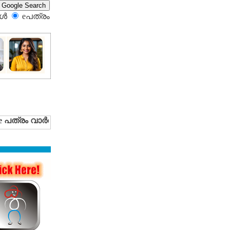
്‍
eപത്രം‍