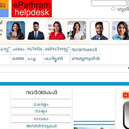
ഗൂഗിള