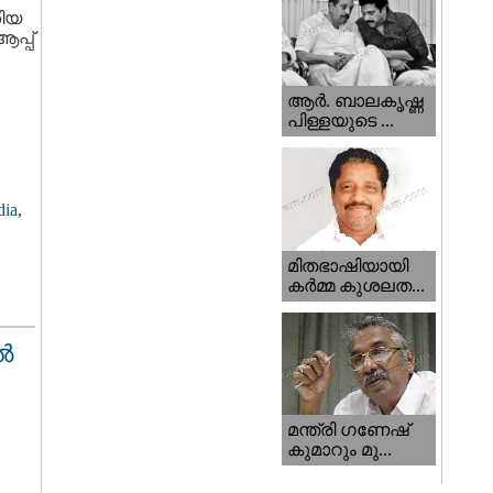
കിയ
പ്പ്
ആര്‍. ബാലകൃഷ്ണ
പിള്ളയുടെ ...
dia
,
മിതഭാഷിയായി
കര്‍മ്മ കുശലത...
്‍
മന്ത്രി ഗണേഷ്‌
കുമാറും മു...