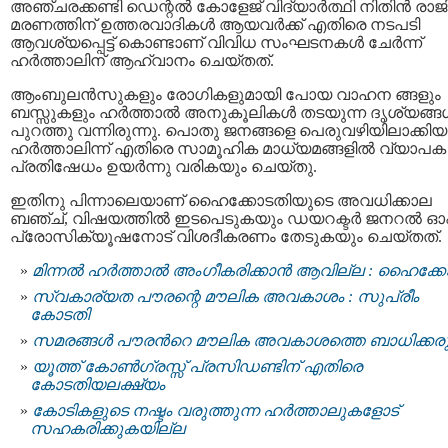
അഞ്ചരക്കണ്ടി ഡെന്റൽ കോളേജ് വിദ്യാർത്ഥി നിതിൻ രാജി
മരണത്തിന് ഉത്തരവാദികൾ ആയവർക്ക് എതിരെ നടപടി
ആവശ്യപ്പെട്ട് കൊണ്ടാണ് വിവിധ സംഘടനകൾ ചേർന്ന്
ഹർത്താലിന് ആഹ്വാനം ചെയ്തത്.
ആംബുലൻസുകളും രോഗികളുമായി പോയ വാഹന ങ്ങളും
ബസ്സുകളും ഹര്‍ത്താല്‍ അനുകൂലികള്‍ തടയുന്ന ദൃശ്യങ്ങള
പുറത്തു വന്നിരുന്നു. പൊതു ജനങ്ങളെ പെരുവഴിയിലാക്കിയ
ഹര്‍ത്താലിന്ന് എതിരെ സാമൂഹിക മാധ്യമങ്ങളിൽ വ്യാപക
പ്രതിഷേധം ഉയർന്നു വരികയും ചെയ്തു.
ഇതിനു പിന്നാലെയാണ് ഹൈക്കോടതിയുടെ അവധിക്കാല
ബഞ്ച്, വിഷയത്തില്‍ ഇടപെടുകയും ഡയറക്ടര്‍ ജനറല്‍ ഓ
പ്രോസിക്യൂഷനോട് വിശദീകരണം തേടുകയും ചെയ്തത്.
മിന്നല്‍ ഹര്‍ത്താല്‍ അംഗീകരിക്കാന്‍ ആവില്ല : ഹൈക്ക
സ്വകാര്യത പൗരന്റെ മൗലിക അവകാശം : സുപ്രീം
കോടതി
സമരങ്ങൾ പൗരന്‍റെ മൗലിക അവകാശത്തെ ബാധിക്കരുത
യൂത്ത് കോണ്‍ഗ്രസ്സ് പ്രസിഡണ്ടിന് എതിരെ
കോടതിയലക്ഷ്യം
കോടികളുടെ നഷ്ടം വരുത്തുന്ന ഹര്‍ത്താലുകളോട്
സഹകരിക്കുകയില്ല