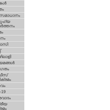
ികള്‍
്തം
മസമാധാനം
ൂഹ്യ
ര്‍ത്തനം
മം
നം
വാസി
‌
ിലാളി
യമങ്ങള്‍
ഗതം
ീസ്‌
ക്രമം
സവം
d-19
രവാദം
്രീയ
രമം