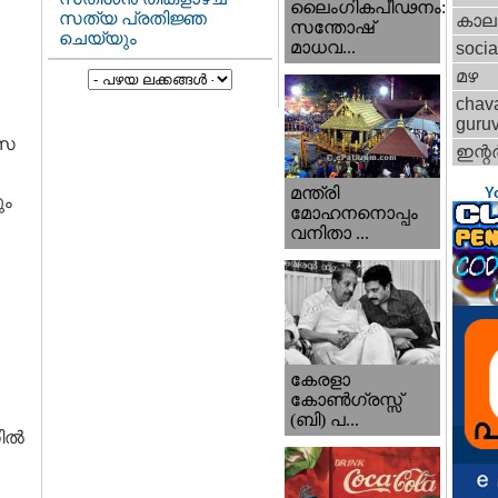
ലൈംഗികപീഢനം:
സത്യ പ്രതിജ്ഞ
കാല
സന്തോഷ്
ചെയ്യും
മാധവ...
socia
മഴ
chav
guru
ാസ
ഇന്റര്
മന്ത്രി
Y
ും
മോഹനനൊപ്പം
വനിതാ ...
കേരളാ
കോണ്‍ഗ്രസ്സ്
(ബി) പ...
തിൽ