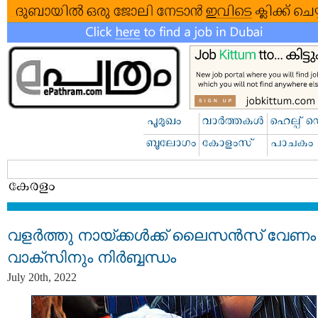
വളര്‍ത്തു നായ്ക്കള്‍ക്ക് ലൈസൻസ് വേണം
വാക്സിനും​ നിർബ്ബന്ധം
July 20th, 2022