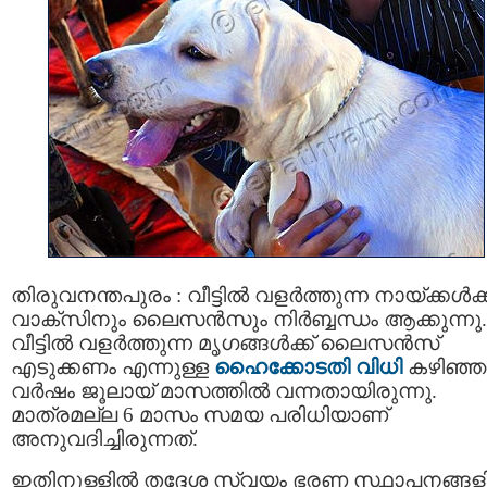
തിരുവനന്തപുരം : വീട്ടിൽ വളർത്തുന്ന നായ്ക്കൾക്ക
വാക്സിനും ലൈസൻസും നിർബ്ബന്ധം ആക്കുന്നു.
വീട്ടിൽ വളർത്തുന്ന മൃഗങ്ങൾക്ക് ലൈസൻസ്
എടുക്കണം എന്നുള്ള
ഹൈക്കോടതി വിധി
കഴിഞ്ഞ
വര്‍ഷം ജൂലായ് മാസത്തില്‍ വന്നതായിരുന്നു.
മാത്രമല്ല 6 മാസം സമയ പരിധിയാണ്
അനുവദിച്ചിരുന്നത്.
ഇതിനുള്ളില്‍ തദ്ദേശ സ്വയം ഭരണ സ്ഥാപനങ്ങളി