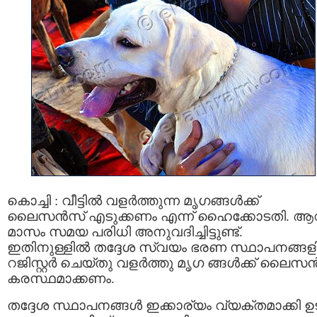
കൊച്ചി : വീട്ടിൽ വളർത്തുന്ന മൃഗങ്ങൾക്ക്
ലൈസൻസ് എടുക്കണം എന്ന് ഹൈക്കോടതി. ആ
മാസം സമയ പരിധി അനുവദിച്ചിട്ടുണ്ട്.
ഇതിനുള്ളില്‍ തദ്ദേശ സ്വയം ഭരണ സ്ഥാപനങ്ങളി
റജിസ്റ്റർ ചെയ്തു വളര്‍ത്തു മൃഗ ങ്ങള്‍ക്ക് ലൈസ
കരസ്ഥമാക്കണം.
തദ്ദേശ സ്ഥാപനങ്ങൾ ഇക്കാര്യം വ്യക്തമാക്കി 