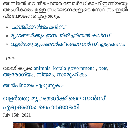
അനിമല്‍ വെല്‍ഫെയര്‍ ബോര്‍ഡ് ഓഫ് ഇന്ത്യയ
അംഗീകാരം ഉള്ള സംഘടനകളുടെ സേവനം ഇതി
പ്രയോജനപ്പെടുത്തും.
പബ്ലിക്ക് റിലേഷന്‍സ്
മൃഗങ്ങൾക്കും ഇനി തിരിച്ചറിയൽ കാർഡ്
വളർത്തു മൃഗങ്ങൾക്ക് ലൈസൻസ് എടുക്കണം
-
pma
വായിക്കുക:
animals
,
kerala-government-
,
pets
,
ആരോഗ്യം
,
നിയമം
,
സാമൂഹികം
അഭിപ്രായം എഴുതുക »
വളർത്തു മൃഗങ്ങൾക്ക് ലൈസൻസ്
എടുക്കണം: ഹൈക്കോടതി
July 15th, 2021