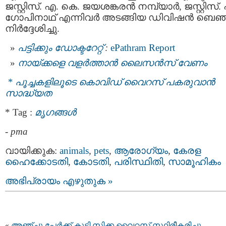
ജസ്റ്റിസ്. എ. കെ. ജയശങ്കരൻ നമ്പ്യാർ, ജസ്റ്റിസ്. 
ഗോപിനാഥ് എന്നിവര്‍ അടങ്ങിയ ഡിവിഷൻ ബെഞ്
നിർദ്ദേശിച്ചു.
പട്ടിക്കും ഡോക്ടറേറ്റ്‌
:
ePathram Report
നായ്ക്കളെ വളര്‍ത്താന്‍ ലൈസന്‍സ് വേണം
* പൂച്ചകളിലൂടെ കൊവിഡ് വൈറസ് പകരുവാന്‍
സാദ്ധ്യത
* Tag :
മൃഗങ്ങള്‍
-
pma
വായിക്കുക:
animals
,
pets
,
ആരോഗ്യം
,
കേരള
ഹൈക്കോടതി
,
കോടതി
,
പരിസ്ഥിതി
,
സാമൂഹികം
അഭിപ്രായം എഴുതുക »
«
അഞ്ചു പേര്‍ക്ക് കൂടി സിക്ക വൈറസ് സ്ഥിരീകരിച്ചു