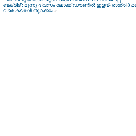
ബക്രീദ് : മൂന്നു ദിവസം ലോക്ക് ഡൗണില്‍ ഇളവ്- രാത്രി 8 
വരെ കടകള്‍ തുറക്കാം
»