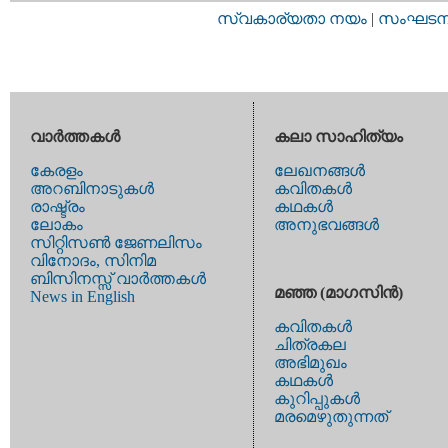
സ്വകാര്യതാ നയം
|
സംഘടനാ 
വാര്‍ത്തകള്‍
കലാ സാഹിത്യം
കേരളം
ലേഖനങ്ങള്‍
അറബിനാടുകള്‍
കവിതകള്‍
രാഷ്ട്രം
കഥകള്‍
ലോകം
അനുഭവങ്ങള്‍
സിറ്റിസണ്‍ ജേണലിസം
വിനോദം, സിനിമ
ബിസിനസ്സ് വാര്‍ത്തകള്‍
മഞ്ഞ (മാഗസിന്‍)
News in English
കവിതകള്‍
ചിത്രകല
അഭിമുഖം
കഥകള്‍
കുറിപ്പുകള്‍
മരമെഴുതുന്നത്