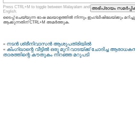
Press CTRL+M to toggle between Malayalam and
English.
ടൈപ്പ്‌ ചെയ്യുന്ന ഭാഷ മലയാളത്തില്‍ നിന്നും ഇംഗ്ലീഷിലേയ്ക്കും മറിച്ചു
ആക്കുന്നതിന് CTRL+M അമര്‍ത്തുക.
«
നടൻ ശ്രീനിവാസൻ ആശുപത്രിയിൽ
«
കിംഗ്ഖാന്റെ വീട്ടിൽ ഒരു മുറി വാടയ്ക്ക് ചോദിച്ച ആരാധകന
താരത്തിന്റെ കൗതുകം നിറഞ്ഞ മറുപടി