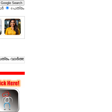
്‍
eപത്രം‍