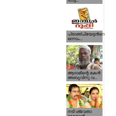
പാട്ട...
പ്രാഞ്ചിയേട്ടന്‍റെ
ഒന്നാം...
ആദാമിന്റെ മകന്‍
അബുവിനു വ...
നടി ശ്വേതാ