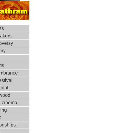
ss
makers
oversy
ary
ds
mbrance
estival
nlal
ywood
d-cinema
ing
c
ionships
h