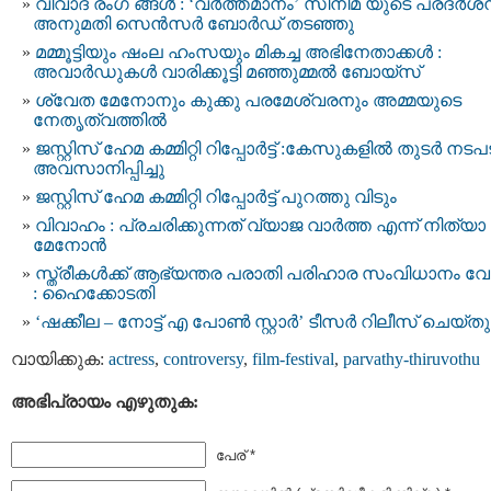
വിവാദ രംഗ ങ്ങൾ : ‘വര്‍ത്തമാനം’ സിനിമ യുടെ പ്രദര്‍ശ
അനുമതി സെന്‍സര്‍ ബോര്‍ഡ് തടഞ്ഞു
മമ്മൂട്ടിയും ഷംല ഹംസയും മികച്ച അഭിനേതാക്കൾ :
അവാർഡുകൾ വാരിക്കൂട്ടി മഞ്ഞുമ്മൽ ബോയ്സ്
ശ്വേത മേനോനും കുക്കു പരമേശ്വരനും അമ്മയുടെ
നേതൃത്വത്തിൽ
ജസ്റ്റിസ്‌ ഹേമ കമ്മിറ്റി റിപ്പോർട്ട് : കേസുകളിൽ തുടർ നടപ
അവസാനിപ്പിച്ചു
ജസ്റ്റിസ് ഹേമ കമ്മിറ്റി റിപ്പോർട്ട്‌ പുറത്തു വിടും
വിവാഹം : പ്രചരിക്കുന്നത് വ്യാജ വാര്‍ത്ത എന്ന് നിത്യാ
മേനോന്‍
സ്ത്രീകള്‍ക്ക് ആഭ്യന്തര പരാതി പരിഹാര സംവിധാനം 
: ഹൈക്കോടതി
‘ഷക്കീല – നോട്ട് എ പോൺ സ്റ്റാർ’ ടീസർ റിലീസ് ചെയ്തു
വായിക്കുക:
actress
,
controversy
,
film-festival
,
parvathy-thiruvothu
അഭിപ്രായം എഴുതുക:
പേര് *