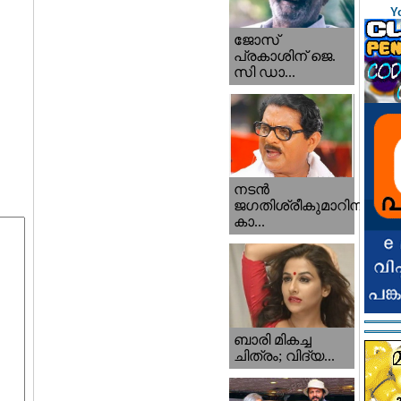
Y
ജോസ്
പ്രകാശിന് ജെ.
സി ഡാ...
നടന്‍
ജഗതിശ്രീകുമാറിനു
കാ...
ബാരി മികച്ച
ചിത്രം; വിദ്യ...