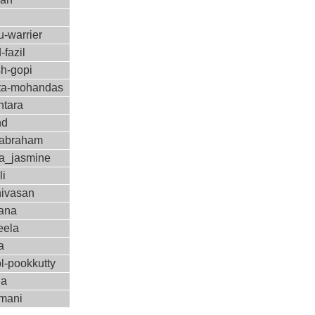
-warrier
-fazil
sh-gopi
a-mohandas
ntara
nd
-abraham
a_jasmine
li
nivasan
ana
eela
a
l-pookkutty
ha
amani