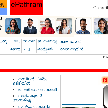
ഗൂഗിള
നസ്‌ലൻ ചിത്രം
ഒടിടിയിൽ
ഭാരതിരാജ വിട വാങ്ങി
സലിം കുമാർ
അന്തരിച്ചു
ദൃശ്യം-3 : ജന്മദിന