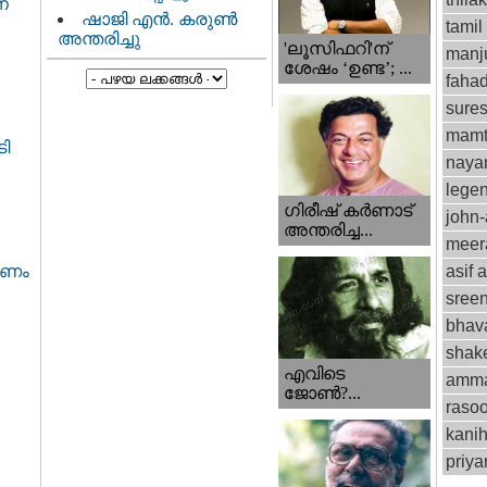
ന
ഷാജി എൻ. കരുൺ
tamil
അന്തരിച്ചു
'ലൂസിഫറി'ന്
manju
ശേഷം ‘ഉണ്ട’; ...
fahad
sure
mamt
ടി
naya
lege
ഗിരീഷ് കര്‍ണാട്
john
അന്തരിച്ച...
meer
asif a
വേണം
sree
bhav
shak
എവിടെ
amm
ജോണ്‍?...
rasoo
kani
priy