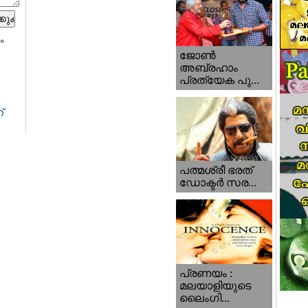
ം
ജോണ്‍
അബ്രഹാം
പ്രത്യേക പു...
്
പത്മശ്രീ ഭരത്
ഡോക്ടര്‍ സര...
പ്രണയം :
മലയാളിയുടെ
ലൈംഗി...