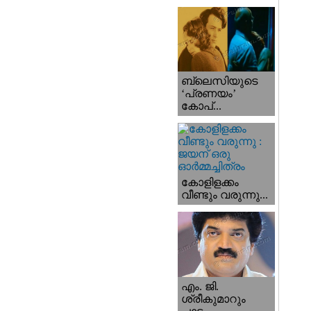
ബ്ലെസിയുടെ
‘പ്രണയം’
കോപ്...
കോളിളക്കം
വീണ്ടും വരുന്നു...
എം. ജി.
ശ്രീകുമാറും