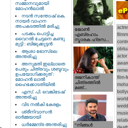
സമ്മാനവുമായി
മോഹൻലാൽ
നടന്‍ സന്തോഷ് കെ.
നായര്‍ വാഹന
അപകടത്തില്‍ മരിച്ചു
actre
ജോണ്‍
പടക്കം പൊട്ടിച്ച
film
എബ്രഹാം
വൈറൽ ചേട്ടനെ കണ്ടു
സ്മാരക ഹ്രസ...
contr
മുട്ടി : ബിജുക്കുട്ടൻ
obitu
ആശാ ഭോസ്‌ലെ
actor
അന്തരിച്ചു
awar
അനുമതി ഇല്ലാതെ
പേരും ചിത്രവും ശബ്ദവും
reme
ഉപയോഗിക്കരുത് :
രജനികാന്ത്
film-f
മോഹന്‍ ലാല്‍
ചിത്രത്തിൽ
ഹൈക്കോടതിയിൽ
moha
മഞ്...
boll
എസ്. പി. വെങ്കിടേഷ്
അന്തരിച്ചു
worl
വിട നല്‍കി കേരളം
wedd
ശ്രീനിവാസന്‍
musi
ഓര്‍മ്മയായി
relat
ധര്‍മ്മേന്ദ്ര അന്തരിച്ചു
“നിങ്ങള്‍
deat