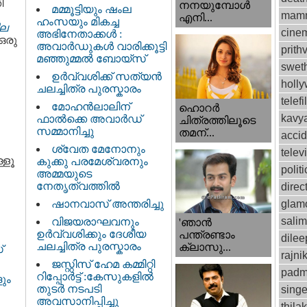
ി
നനയുമ്പോള്‍
മമ്മൂട്ടിയും ഷംല
mamm
എനി...
ഹംസയും മികച്ച
ില
cinem
അഭിനേതാക്കൾ :
 ഒരു
അവാർഡുകൾ വാരിക്കൂട്ടി
prithv
മഞ്ഞുമ്മൽ ബോയ്സ്
swet
ഉർവ്വശിക്ക് സത്യൻ
holl
ചലച്ചിത്ര പുരസ്കാരം
telef
മോഹൻലാലിന്
ഹൊറര്‍
kavy
ഫാല്‍ക്കെ അവാര്‍ഡ്
ചിത്രത്തിലൂടെ
സമ്മാനിച്ചു
തമന്...
accid
ശ്വേത മേനോനും
telev
്ളൂ
കുക്കു പരമേശ്വരനും
politi
അമ്മയുടെ
നേതൃത്വത്തിൽ
direc
ഷാനവാസ് അന്തരിച്ചു
glam
sali
വിജയരാഘവനും
'ഞാന്‍
ഉര്‍വ്വശിക്കും ദേശീയ
പന്ത്രണ്ടാം
dilee
ചലച്ചിത്ര പുരസ്കാരം
ക്ലാസു...
്
rajni
ജസ്റ്റിസ്‌ ഹേമ കമ്മിറ്റി
padm
റിപ്പോർട്ട് : കേസുകളിൽ
ളും
തുടർ നടപടി
singe
അവസാനിപ്പിച്ചു
thila