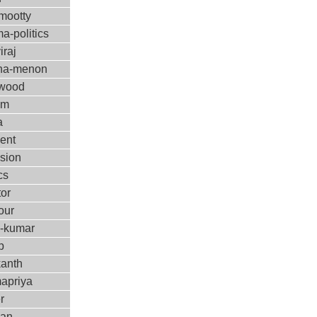
ootty
a-politics
iraj
ha-menon
ywood
ilm
a
ent
ision
cs
tor
our
m-kumar
p
kanth
apriya
r
kan