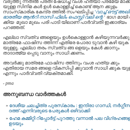
വരുത്തു ന്നതില്‍ പ്രതി ഷേധിച്ച് വംശ ഹത്യാ പ്രമേയ മാക്ക
യുള്ള സിനിമ കള്‍ ഉള്‍ കൊള്ളിച്ച്‌ കൊണ്ട് ആന ക്കുളം
സാംസ്‌കാരിക കേന്ദ്ര ത്തില്‍ സംഘടിപ്പിച്ച
‘വാച്ച് ഔട്ട് അഖ
ഭാരതീയ ആൻറി നാസി ഫിലിം ഫെസ്റ്റി വലി ന്റെ
‘ ഭാഗ മായി
ക്കിയ മുഖാ മുഖം പരി പാടി യിലാണ് പാർവ്വതി ഇക്കാര്യം
പറഞ്ഞത്.
എല്ലാ സ്വത്വ ങ്ങളെയും ഉള്‍കൊള്ളാന്‍ കഴിയുന്നവര്‍ക്കു
മാത്രമേ ഫാഷിസ ത്തിന്ന് എതിരേ പോരാ ടുവാൻ കഴി യുക
യുള്ളൂ. എല്ലാ തരം സ്വത്വ ങ്ങ ളെയും കേള്‍ ക്കാനും
താദാത്മ്യ പ്പെടു വാനും സാധി ക്കണം.
അവര്‍ക്കു മാത്രമേ ഫാഷിസ ത്തിനും വംശ ഹത്യ ക്കും
എതിരായ സമര ങ്ങളെ വികസിപ്പി ക്കുവാന്‍ സാധി ക്കുക യുള
എന്നും പാർവ്വതി വ്യക്തമാക്കി.
-
pma
അനുബന്ധ വാര്‍ത്തകള്‍
ദേശീയ ചലച്ചിത്ര പുരസ്‌കാരം : ഇന്ദിരാ ഗാന്ധി, നർഗ്ഗീസ
ദത്ത് എന്നിവരുടെ പേരുകള്‍ ഒഴിവാക്കി
ഹേമ കമ്മിറ്റി റിപ്പോർട്ട് പുറത്തു വന്നാൽ പല വിഗ്രഹങ്ങ
ഉടയും