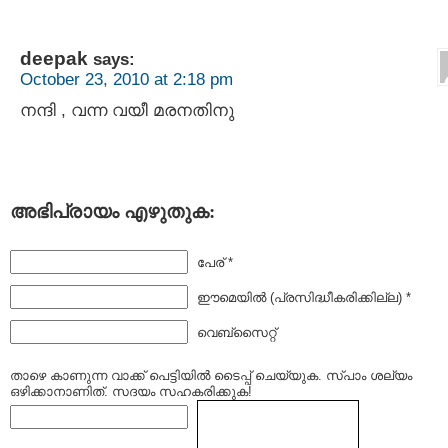
deepak
says:
October 23, 2010 at 2:18 pm
നന്ദി , വന്ന വയീ മരനതിനു
അഭിപ്രായം എഴുതുക:
പേര് *
ഈമെയില്‍ (പ്രസിദ്ധീകരിക്കില്ല) *
വെബ്സൈറ്റ്
താഴെ കാണുന്ന വാക്ക് പെട്ടിയില്‍ ടൈപ്പ്‌ ചെയ്യുക. സ്പാം ശല്യം
ഒഴിക്കാനാണിത്. സദയം സഹകരിക്കുക!