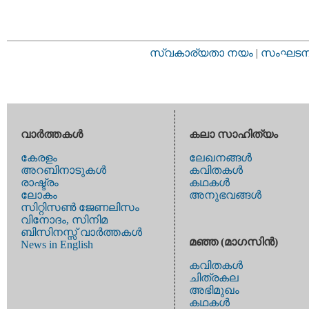
സ്വകാര്യതാ നയം
|
സംഘടനാ 
വാര്‍ത്തകള്‍
കലാ സാഹിത്യം
കേരളം
ലേഖനങ്ങള്‍
അറബിനാടുകള്‍
കവിതകള്‍
രാഷ്ട്രം
കഥകള്‍
ലോകം
അനുഭവങ്ങള്‍
സിറ്റിസണ്‍ ജേണലിസം
വിനോദം, സിനിമ
ബിസിനസ്സ് വാര്‍ത്തകള്‍
മഞ്ഞ (മാഗസിന്‍)
News in English
കവിതകള്‍
ചിത്രകല
അഭിമുഖം
കഥകള്‍