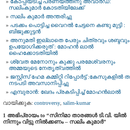
കോപ്പിയടിച്ച പ്രണയത്തിനു അവാര്‍ഡ്‌:
സലിംകുമാര്‍ കോടതിയിലേക്ക്
സലിം കുമാർ അന്തരിച്ചു
പടക്കം പൊട്ടിച്ച വൈറൽ ചേട്ടനെ കണ്ടു മുട്ടി :
ബിജുക്കുട്ടൻ
അനുമതി ഇല്ലാതെ പേരും ചിത്രവും ശബ്ദവും
ഉപയോഗിക്കരുത് : മോഹന്‍ ലാല്‍
ഹൈക്കോടതിയിൽ
ശ്വേത മേനോനും കുക്കു പരമേശ്വരനും
അമ്മയുടെ നേതൃത്വത്തിൽ
ജസ്റ്റിസ്‌ ഹേമ കമ്മിറ്റി റിപ്പോർട്ട് : കേസുകളിൽ 
നടപടി അവസാനിപ്പിച്ചു
എമ്പുരാൻ: ഖേദം പ്രകടിപ്പിച്ച് മോഹൻലാൽ
വായിക്കുക:
controversy
,
salim-kumar
1 അഭിപ്രായം to “സിനിമാ താരങ്ങള്‍ ടി.വി. യില്‍
നിന്നും വിട്ടു നില്‍ക്കണം – സലിം കുമാര്‍”