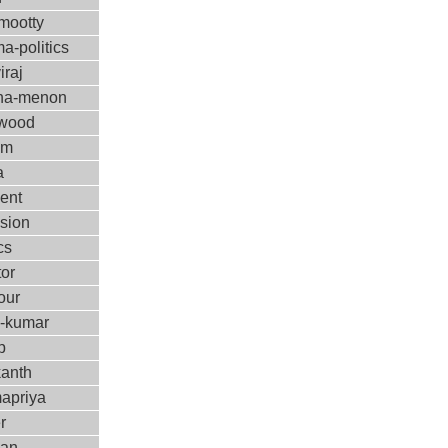
ootty
a-politics
iraj
ha-menon
ywood
ilm
a
ent
ision
cs
tor
our
m-kumar
p
kanth
apriya
r
kan