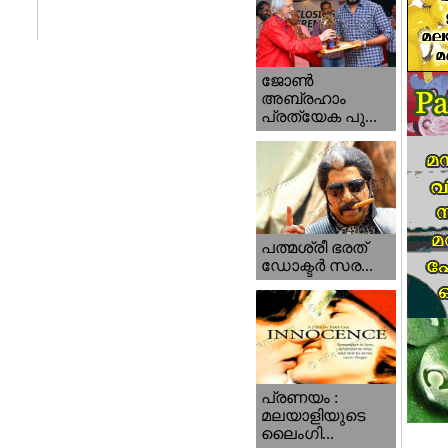
ജോണ്‍
അബ്രഹാം
പ്രത്യേക പു...
പത്മശ്രീ ഭരത്
ഡോക്ടര്‍ സര...
പ്രണയം :
മലയാളിയുടെ
ലൈംഗി...