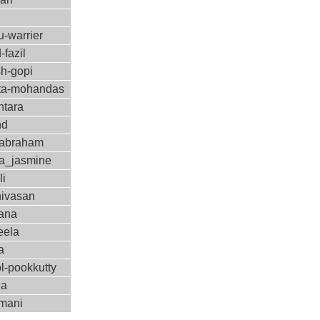
-warrier
-fazil
sh-gopi
a-mohandas
ntara
nd
-abraham
a_jasmine
li
nivasan
ana
eela
a
l-pookkutty
ha
amani