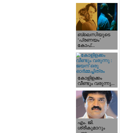
ബ്ലെസിയുടെ
‘പ്രണയം’
കോപ്...
കോളിളക്കം
വീണ്ടും വരുന്നു...
എം. ജി.
ശ്രീകുമാറും