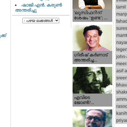
ഷാജി എൻ. കരുൺ
tamil
അന്തരിച്ചു
'ലൂസിഫറി'ന്
manju
ശേഷം ‘ഉണ്ട’; ...
fahad
sure
mamt
്ക്
naya
lege
ഗിരീഷ് കര്‍ണാട്
john
അന്തരിച്ച...
meer
asif a
sree
bhav
shak
എവിടെ
amm
ജോണ്‍?...
rasoo
kani
priy