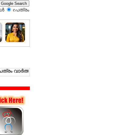
്‍
eപത്രം‍