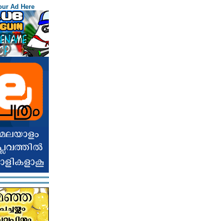
our Ad Here