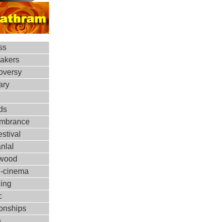
ss
makers
oversy
ary
ds
mbrance
estival
nlal
ywood
d-cinema
ing
c
ionships
h