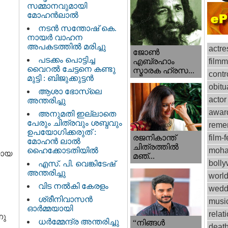
സമ്മാനവുമായി
മോഹൻലാൽ
നടന്‍ സന്തോഷ് കെ.
നായര്‍ വാഹന
അപകടത്തില്‍ മരിച്ചു
actre
ജോണ്‍
പടക്കം പൊട്ടിച്ച
film
എബ്രഹാം
വൈറൽ ചേട്ടനെ കണ്ടു
സ്മാരക ഹ്രസ...
contr
മുട്ടി : ബിജുക്കുട്ടൻ
obitu
ആശാ ഭോസ്‌ലെ
actor
അന്തരിച്ചു
awar
അനുമതി ഇല്ലാതെ
പേരും ചിത്രവും ശബ്ദവും
reme
ഉപയോഗിക്കരുത് :
രജനികാന്ത്
film-f
മോഹന്‍ ലാല്‍
ചിത്രത്തിൽ
ഹൈക്കോടതിയിൽ
moha
യായ
മഞ്...
boll
എസ്. പി. വെങ്കിടേഷ്
അന്തരിച്ചു
worl
വിട നല്‍കി കേരളം
wedd
ശ്രീനിവാസന്‍
musi
ഓര്‍മ്മയായി
relat
നു
ധര്‍മ്മേന്ദ്ര അന്തരിച്ചു
“നിങ്ങള്‍
deat