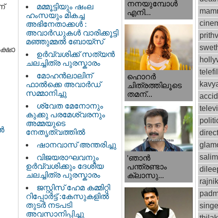
നനയുമ്പോള്‍
ണ്
മമ്മൂട്ടിയും ഷംല
mamm
എനി...
ഹംസയും മികച്ച
cinem
അഭിനേതാക്കൾ :
അവാർഡുകൾ വാരിക്കൂട്ടി
prithv
മഞ്ഞുമ്മൽ ബോയ്സ്
swet
ക്ഷാ
ഉർവ്വശിക്ക് സത്യൻ
holl
ചലച്ചിത്ര പുരസ്കാരം
telef
മോഹൻലാലിന്
ഹൊറര്‍
kavy
ഫാല്‍ക്കെ അവാര്‍ഡ്
ചിത്രത്തിലൂടെ
സമ്മാനിച്ചു
തമന്...
accid
ശ്വേത മേനോനും
telev
കുക്കു പരമേശ്വരനും
politi
അമ്മയുടെ
ടൻ
നേതൃത്വത്തിൽ
direc
ഷാനവാസ് അന്തരിച്ചു
glam
sali
വിജയരാഘവനും
'ഞാന്‍
ഉര്‍വ്വശിക്കും ദേശീയ
പന്ത്രണ്ടാം
dilee
ചലച്ചിത്ര പുരസ്കാരം
ക്ലാസു...
rajni
ജസ്റ്റിസ്‌ ഹേമ കമ്മിറ്റി
padm
റിപ്പോർട്ട് : കേസുകളിൽ
തുടർ നടപടി
singe
അവസാനിപ്പിച്ചു
thila