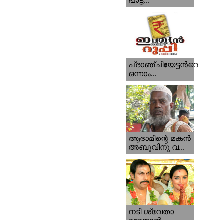
പാട്ട...
പ്രാഞ്ചിയേട്ടന്‍റെ
ഒന്നാം...
ആദാമിന്റെ മകന്‍
അബുവിനു വ...
നടി ശ്വേതാ