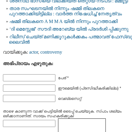
ശ്രീനാഥ് ഭാസിയെ വിലക്കിയത് തെറ്റായ നടപടി : മമ്മൂട്ടി
താര സംഘടനയിൽ നിന്നും ഷമ്മി തിലകനെ
പുറത്താക്കിയിട്ടില്ല : വാർത്ത നിഷേധിച്ച് നേതൃത്വം
ഷമ്മി തിലകനെ A M M A യില്‍ നിന്നും പുറത്താക്കി
‘ദി മെസ്സേജ്​’ സൗദി അറേബ്യ യില്‍ പ്രദര്‍ശി പ്പിക്കുന്നു
റിലീസ് ചെയ്ത് മണിക്കൂറുകൾക്കകം പത്മാവത് ഫേസ്ബുക
ലൈവിൽ
വായിക്കുക:
actor
,
controversy
അഭിപ്രായം എഴുതുക:
പേര് *
ഈമെയില്‍ (പ്രസിദ്ധീകരിക്കില്ല) *
വെബ്സൈറ്റ്
താഴെ കാണുന്ന വാക്ക് പെട്ടിയില്‍ ടൈപ്പ്‌ ചെയ്യുക. സ്പാം ശല്യം
ഒഴിക്കാനാണിത്. സദയം സഹകരിക്കുക!