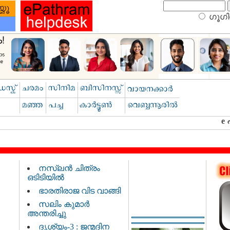
ഗൂഗിള
നസ്‌ലൻ ചിത്രം
ഒടിടിയിൽ
ഭാരതിരാജ വിട വാങ്ങി
സലിം കുമാർ
അന്തരിച്ചു
ദൃശ്യം-3 : ജന്മദിന