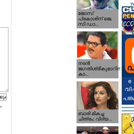
Y
ജോസ്
പ്രകാശിന് ജെ.
സി ഡാ...
നടന്‍
ജഗതിശ്രീകുമാറിനു
കാ...
ം
ബാരി മികച്ച
ചിത്രം; വിദ്യ...