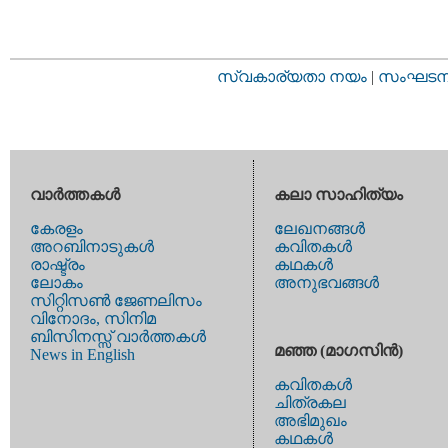
സ്വകാര്യതാ നയം
|
സംഘടനാ 
വാര്‍ത്തകള്‍
കലാ സാഹിത്യം
കേരളം
ലേഖനങ്ങള്‍
അറബിനാടുകള്‍
കവിതകള്‍
രാഷ്ട്രം
കഥകള്‍
ലോകം
അനുഭവങ്ങള്‍
സിറ്റിസണ്‍ ജേണലിസം
വിനോദം, സിനിമ
ബിസിനസ്സ് വാര്‍ത്തകള്‍
മഞ്ഞ (മാഗസിന്‍)
News in English
കവിതകള്‍
ചിത്രകല
അഭിമുഖം
കഥകള്‍