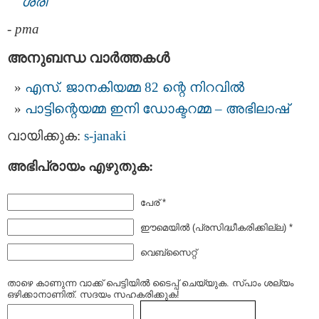
ശ്രീ
-
pma
അനുബന്ധ വാര്‍ത്തകള്‍
എസ്. ജാനകിയമ്മ 82 ന്റെ നിറവിൽ
പാട്ടിന്റെയമ്മ ഇനി ഡോക്ടറമ്മ – അഭിലാഷ്
വായിക്കുക:
s-janaki
അഭിപ്രായം എഴുതുക:
പേര് *
ഈമെയില്‍ (പ്രസിദ്ധീകരിക്കില്ല) *
വെബ്സൈറ്റ്
താഴെ കാണുന്ന വാക്ക് പെട്ടിയില്‍ ടൈപ്പ്‌ ചെയ്യുക. സ്പാം ശല്യം
ഒഴിക്കാനാണിത്. സദയം സഹകരിക്കുക!