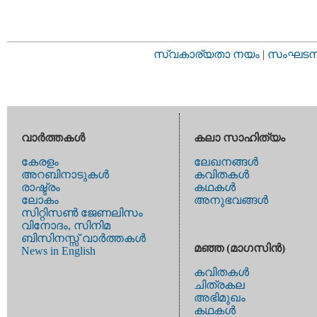
സ്വകാര്യതാ നയം
|
സംഘടനാ 
വാര്‍ത്തകള്‍
കലാ സാഹിത്യം
കേരളം
ലേഖനങ്ങള്‍
അറബിനാടുകള്‍
കവിതകള്‍
രാഷ്ട്രം
കഥകള്‍
ലോകം
അനുഭവങ്ങള്‍
സിറ്റിസണ്‍ ജേണലിസം
വിനോദം, സിനിമ
ബിസിനസ്സ് വാര്‍ത്തകള്‍
മഞ്ഞ (മാഗസിന്‍)
News in English
കവിതകള്‍
ചിത്രകല
അഭിമുഖം
കഥകള്‍