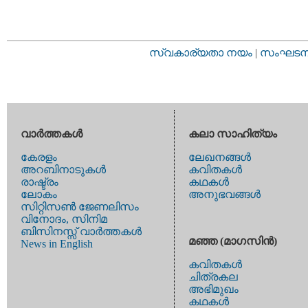
സ്വകാര്യതാ നയം
|
സംഘടനാ 
വാര്‍ത്തകള്‍
കലാ സാഹിത്യം
കേരളം
ലേഖനങ്ങള്‍
അറബിനാടുകള്‍
കവിതകള്‍
രാഷ്ട്രം
കഥകള്‍
ലോകം
അനുഭവങ്ങള്‍
സിറ്റിസണ്‍ ജേണലിസം
വിനോദം, സിനിമ
ബിസിനസ്സ് വാര്‍ത്തകള്‍
മഞ്ഞ (മാഗസിന്‍)
News in English
കവിതകള്‍
ചിത്രകല
അഭിമുഖം
കഥകള്‍