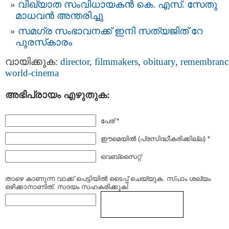
വിഖ്യാത സംവിധായകന്‍ കെ. എസ്​. സേതു
മാധവൻ അന്തരിച്ചു
സമഗ്ര സംഭാവനക്ക് ഇനി സത്യജിത് റേ
പുരസ്‌കാരം
വായിക്കുക:
director
,
filmmakers
,
obituary
,
remembranc
world-cinema
അഭിപ്രായം എഴുതുക:
പേര് *
ഈമെയില്‍ (പ്രസിദ്ധീകരിക്കില്ല) *
വെബ്സൈറ്റ്
താഴെ കാണുന്ന വാക്ക് പെട്ടിയില്‍ ടൈപ്പ്‌ ചെയ്യുക. സ്പാം ശല്യം
ഒഴിക്കാനാണിത്. സദയം സഹകരിക്കുക!