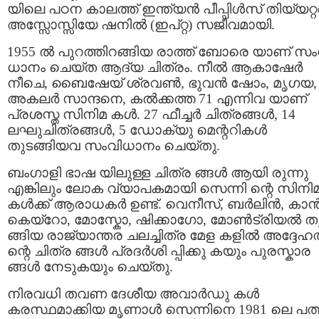
യിലെ പഠന കാലത്ത് ഇന്ത്യന്‍ പീപ്പിള്‍സ് തിയ്യറ്റര
അസ്സോസ്സിയേ ഷനില്‍ (ഇപ്‍റ്റ) സജീവമായി.
1955 ല്‍ പുറത്തിറങ്ങിയ രാത്ത് ബോരെ യാണ് സം
ധാനം ചെയ്ത ആദ്യ ചിത്രം. നീൽ ആകാഷേർ
നീചെ, ബൈഷേയ് ശ്രവൺ, ഭുവൻ ഷോം, മൃഗയ,
അകലർ സാന്ദനെ, കൽക്കത്ത 71 എന്നിവ യാണ്
പ്രശസ്ത സിനിമ കൾ. 27 ഫീച്ചർ ചിത്രങ്ങൾ, 14
ലഘുചിത്രങ്ങൾ, 5 ഡോക്യു മെന്ററികൾ
തുടങ്ങിയവ സംവിധാനം ചെയ്തു.
ബംഗാളി ഭാഷ യിലുള്ള ചിത്ര ങ്ങള്‍ ആയി രുന്നു
എങ്കിലും ലോക വ്യാപകമായി സെന്നി ന്റെ സിനി
കള്‍ക്ക് ആരാധകര്‍ ഉണ്ട്. വെനീസ്, ബർലിൻ, കാൻ
കെയ്റോ, മോസ്കോ, ഷിക്കാഗോ, മോൺട്രിയൽ ത
ങ്ങിയ രാജ്യാന്തര ചലച്ചിത്ര മേള കളിൽ അദ്ദേഹത
ന്റെ ചിത്ര ങ്ങള്‍ പ്രദര്‍ശി പ്പിക്കു കയും പുരസ്കാര
ങ്ങള്‍ നേടുകയും ചെയ്തു.
നിരവധി തവണ ദേശീയ അവാര്‍ഡു കള്‍
കരസ്ഥമാക്കിയ മൃണാള്‍ സെന്നിനെ 1981 ലെ പത്