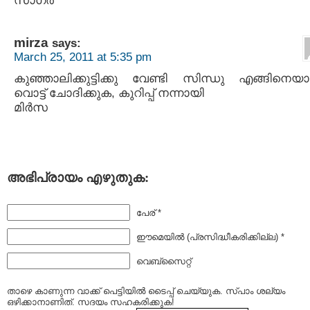
സാഗര്‍
mirza
says:
March 25, 2011 at 5:35 pm
കുഞ്ഞാലിക്കുട്ടിക്കു വേണ്ടി സിന്ധു എങ്ങിനെയ
വൊട്ട് ചോദിക്കുക, കുറിപ്പ് നന്നായി
മിര്‍സ
അഭിപ്രായം എഴുതുക:
പേര് *
ഈമെയില്‍ (പ്രസിദ്ധീകരിക്കില്ല) *
വെബ്സൈറ്റ്
താഴെ കാണുന്ന വാക്ക് പെട്ടിയില്‍ ടൈപ്പ്‌ ചെയ്യുക. സ്പാം ശല്യം
ഒഴിക്കാനാണിത്. സദയം സഹകരിക്കുക!