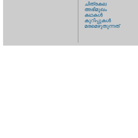
ചിത്രകല
അഭിമുഖം
കഥകള്‍
കുറിപ്പുകള്‍
മരമെഴുതുന്നത്