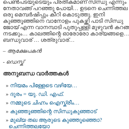
പെണ്‍പടയുടെയും പ്രതീകമാണ് സിന്ധു എന്നും
നേതാവങ്ങ് പറഞ്ഞു പോയി… ഉടനെ ചെന്നിത്തല
ഒരു മെമ്പര്‍ഷിപ്പും കീറി കൊടുത്തു. ഇനി
കുഞ്ഞൂഞ്ഞിനെ വാനോളം പുകഴ്ത്തി പാടി സിന്ധു
ജോയ് എന്ന വാനമ്പാടി പുതുപ്പള്ളി മുഴുവന്‍ കറങ്
നടക്കും… കാലത്തിന്റെ ഓരോരോ കാര്യങ്ങളെ…
ബന്ധുവാര് … ശത്രുവാര്…
–
ആക്ഷേപകന്‍
-
ഡെസ്ക്
അനുബന്ധ വാര്‍ത്തകള്‍
നിയമം പിള്ളേടെ വഴിയേ…
ദൂരം = യു. ഡി. എഫ്.
നമ്മുടെ ചിഹ്നം ഐസ്ക്രീം…
കുഞ്ഞൂഞ്ഞിന്റെ സിന്ധുകുഞ്ഞാട്
മുഖ്യ തല ആരുടെ കുഞ്ഞൂഞ്ഞൊ?
ചെന്നിത്തലയോ