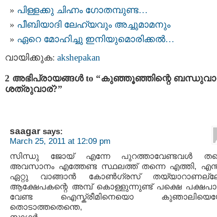
പിള്ളക്കു ചിഹ്നം ഗോതമ്പുണ്ട…
പീബിയാദി ലേഹ്യവും അച്ചുമാമനും
ഏറെ മോഹിച്ചു ഇനിയുമൊരിക്കല്‍…
വായിക്കുക:
akshepakan
2 അഭിപ്രായങ്ങള്‍ to “കുഞ്ഞൂഞ്ഞിന്റെ ബന്ധുവ
ശത്രുവാര്?”
saagar
says:
March 25, 2011 at 12:09 pm
സിന്ധു ജോയ് എന്നേ പുറത്താവേണ്ടവള്‍ തന്
അവസാനം എത്തേണ്ട സ്ഥലത്ത് തന്നെ എത്തി, എന്
ഏറ്റു വാങ്ങാന്‍ കോണ്‍ഗ്രസ് തയ്യാറാണല്ല
ആക്ഷേപകന്റെ അമ്പ് കൊള്ളുന്നുണ്ട് പക്ഷെ പക്ഷപ
വേണ്ട ഐസ്ക്രീമിനെയൊ കുഞാലിയെ
തൊടാത്തതെന്തെ,