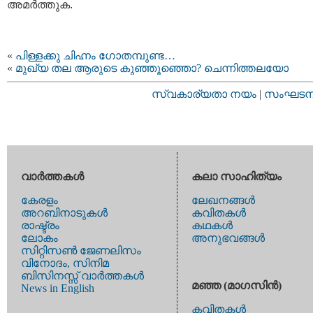
അമര്‍ത്തുക.
«
പിള്ളക്കു ചിഹ്നം ഗോതമ്പുണ്ട…
«
മുഖ്യ തല ആരുടെ കുഞ്ഞൂഞ്ഞൊ? ചെന്നിത്തലയോ
സ്വകാര്യതാ നയം
|
സംഘടനാ 
വാര്‍ത്തകള്‍
കലാ സാഹിത്യം
കേരളം
ലേഖനങ്ങള്‍
അറബിനാടുകള്‍
കവിതകള്‍
രാഷ്ട്രം
കഥകള്‍
ലോകം
അനുഭവങ്ങള്‍
സിറ്റിസണ്‍ ജേണലിസം
വിനോദം, സിനിമ
ബിസിനസ്സ് വാര്‍ത്തകള്‍
മഞ്ഞ (മാഗസിന്‍)
News in English
കവിതകള്‍