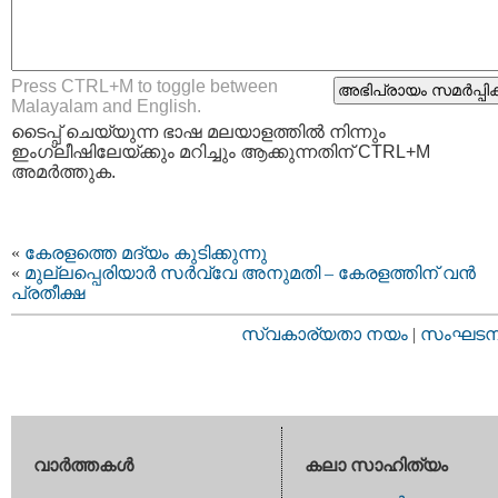
Press CTRL+M to toggle between
Malayalam and English.
ടൈപ്പ്‌ ചെയ്യുന്ന ഭാഷ മലയാളത്തില്‍ നിന്നും
ഇംഗ്ലീഷിലേയ്ക്കും മറിച്ചും ആക്കുന്നതിന് CTRL+M
അമര്‍ത്തുക.
«
കേരളത്തെ മദ്യം കുടിക്കുന്നു
«
മുല്ലപ്പെരിയാര്‍ സര്‍‌വ്വേ അനുമതി – കേരളത്തിന് വന്‍
പ്രതീക്ഷ
സ്വകാര്യതാ നയം
|
സംഘടനാ 
വാര്‍ത്തകള്‍
കലാ സാഹിത്യം