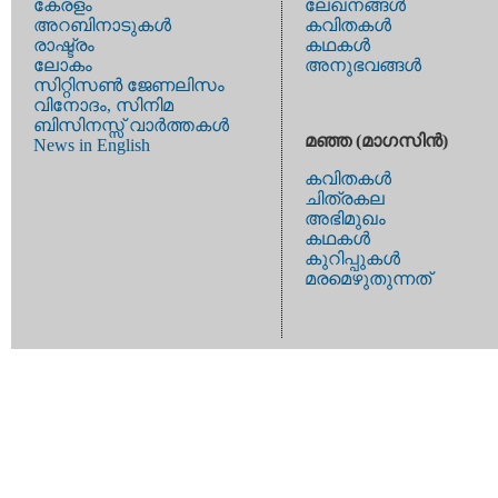
കേരളം
ലേഖനങ്ങള്‍
അറബിനാടുകള്‍
കവിതകള്‍
രാഷ്ട്രം
കഥകള്‍
ലോകം
അനുഭവങ്ങള്‍
സിറ്റിസണ്‍ ജേണലിസം
വിനോദം, സിനിമ
ബിസിനസ്സ് വാര്‍ത്തകള്‍
മഞ്ഞ (മാഗസിന്‍)
News in English
കവിതകള്‍
ചിത്രകല
അഭിമുഖം
കഥകള്‍
കുറിപ്പുകള്‍
മരമെഴുതുന്നത്