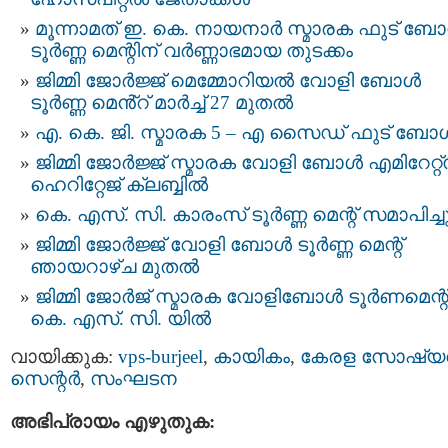
മൂന്നാമത് ഇ. കെ. നായനാര്‍ സ്മാരക ഫുട് ബ
ടൂർണ്ണ മെന്റിന് വർണ്ണാഭമായ തുടക്കം
ജിമ്മി ജോർജ്ജ് മെമ്മോറിയൽ വോളി ബോൾ
ടൂർണ്ണ മെൻ്റ് മാർച്ച് 27 മുതൽ
എ. കെ. ജി. സ്മാരക 5 – എ സൈഡ് ഫുട് ബോള്
ജിമ്മി ജോർജ്ജ്​ സ്മാരക വോളി ബോള്‍ എമിറേറ്റ്
ഹെറിറ്റേജ് ക്ലബ്ബിൽ
കെ. എസ്. സി. കാരംസ്‌ ടൂർണ്ണ മെന്റ് സമാപിച്ച
ജിമ്മി ജോര്‍ജ്ജ്‌ വോളി ബോള്‍ ടൂര്‍ണ്ണ മെന്റ്
ഞായറാഴ്ച മുതൽ
ജിമ്മി ജോര്‍ജ് സ്മാരക വോളിബോള്‍ ടൂര്‍ണമെന്റ
കെ. എസ്. സി. യില്‍
വായിക്കുക:
vps-burjeel
,
കായികം
,
കേരള സോഷ്യല
സെന്റര്‍
,
സംഘടന
അഭിപ്രായം എഴുതുക: