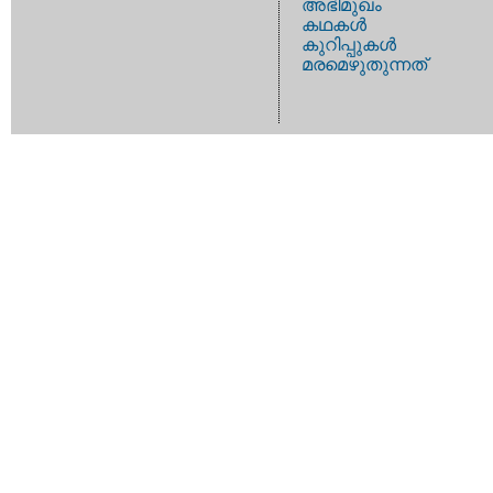
അഭിമുഖം
കഥകള്‍
കുറിപ്പുകള്‍
മരമെഴുതുന്നത്