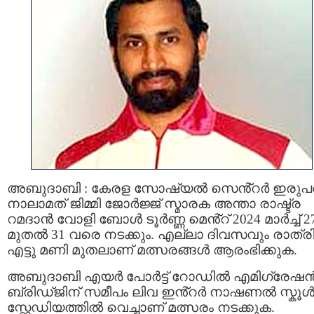
അബുദാബി : കേരള സോഷ്യൽ സെൻ്റർ ഇരുപത
നാലാമത് ജിമ്മി ജോർജ്ജ് സ്മാരക അന്താ രാഷ്ട്ര
റമദാൻ വോളി ബോൾ ടൂർണ്ണ മെൻ്റ് 2024 മാർച്ച് 2
മുതൽ 31 വരെ നടക്കും. എല്ലാ ദിവസവും രാത്ര
എട്ടു മണി മുതലാണ് മത്സരങ്ങൾ ആരംഭിക്കുക.
അബുദാബി എയർ പോർട്ട് റോഡിൽ എമിഗ്രേഷ
ബ്രിഡ്ജിന് സമീപം ലിവ ഇൻ്റർ നാഷണൽ സ്കൂ
സ്റ്റേഡിയത്തിൽ വെച്ചാണ് മത്സരം നടക്കുക.