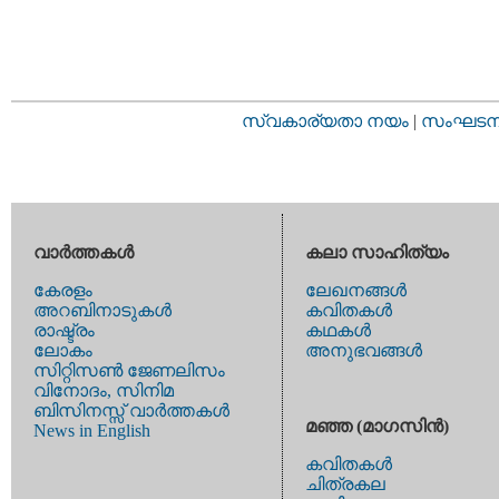
സ്വകാര്യതാ നയം
|
സംഘടനാ 
വാര്‍ത്തകള്‍
കലാ സാഹിത്യം
കേരളം
ലേഖനങ്ങള്‍
അറബിനാടുകള്‍
കവിതകള്‍
രാഷ്ട്രം
കഥകള്‍
ലോകം
അനുഭവങ്ങള്‍
സിറ്റിസണ്‍ ജേണലിസം
വിനോദം, സിനിമ
ബിസിനസ്സ് വാര്‍ത്തകള്‍
മഞ്ഞ (മാഗസിന്‍)
News in English
കവിതകള്‍
ചിത്രകല