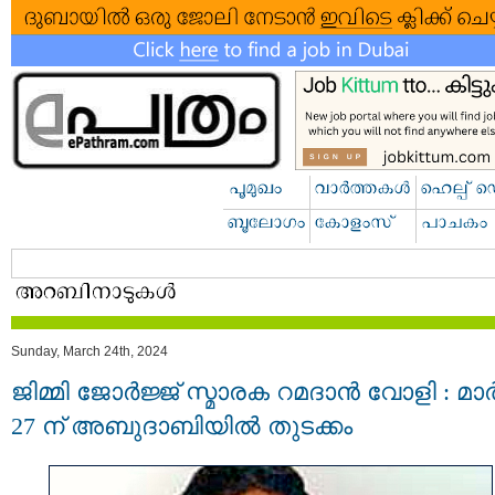
Sunday, March 24th, 2024
ജിമ്മി ജോർജ്ജ് സ്മാരക റമദാൻ വോളി : മാർച
27 ന് അബുദാബിയിൽ തുടക്കം