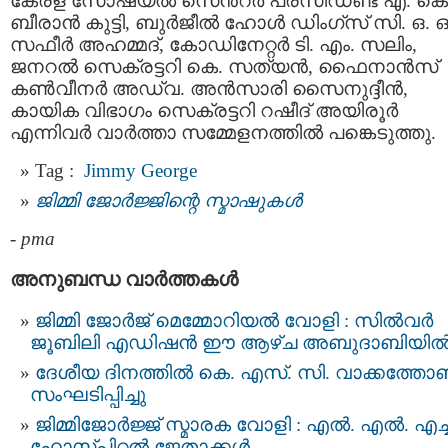
കേരള സോഷ്യൽ സെൻ്റർ പ്രസിഡണ്ട് എ. കെ
ബീരാൻ കുട്ടി, ബുർജീൽ ഹോൾ ഡിംഗ്സ് സി. ഒ. ഒ
സഫീർ അഹമ്മദ്, കോഡിനേറ്റർ ടി. എം. സലിം,
ജനറൽ സെക്രട്ടറി കെ. സത്യൻ, ഫൈനാൻസ്
കൺവീനർ അഡ്വ. അൻസാരി സൈനുദ്ദീൻ,
കായിക വിഭാഗം സെക്രട്ടറി റഷീദ് അയിരൂർ
എന്നിവർ വാർത്താ സമ്മേളനത്തിൽ പങ്കെടുത്തു.
Tag :
Jimmy George
ജിമ്മി ജോര്‍‌ജ്ജിന്റെ സ്മാഷുകള്‍
-
pma
അനുബന്ധ വാര്‍ത്തകള്‍
ജിമ്മി ജോര്‍ജ് മെമ്മോറിയല്‍ വോളി : സില്‍വര്‍
ജൂബിലി എഡിഷന്‍ ഈ ആഴ്ച അബുദാബിയി
ദേശീയ ദിനത്തിൽ കെ. എസ്‌. സി. വാക്കത്ത
സംഘടിപ്പിച്ചു
ജിമ്മിജോർജ്ജ് സ്മാരക വോളി : എൽ. എൽ. എച്ച്
ഹോസ്പിറ്റൽ ജേതാക്കൾ