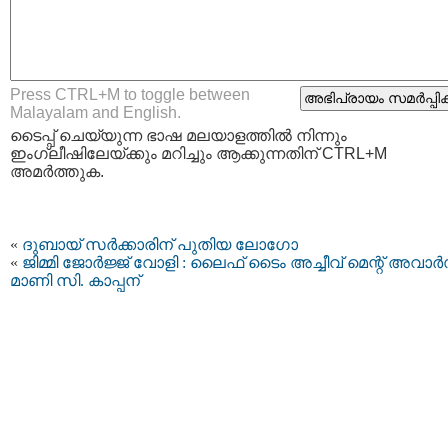
Press CTRL+M to toggle between
Malayalam and English.
ടൈപ്പ്‌ ചെയ്യുന്ന ഭാഷ മലയാളത്തില്‍ നിന്നും
ഇംഗ്ലീഷിലേയ്ക്കും മറിച്ചും ആക്കുന്നതിന് CTRL+M
അമര്‍ത്തുക.
«
ദുബായ് സർക്കാരിന് പുതിയ ലോഗോ
«
ജിമ്മി ജോർജ്ജ് വോളി : ലൈഫ് ടൈം അച്ചീവ് മെന്റ് അവാർ
മാണി സി. കാപ്പന്