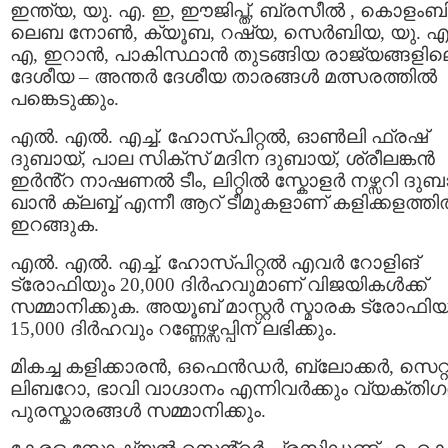
ഇന്ത്യ, യു. എ. ഇ, ഈജിപ്ത്, ബ്രസീൽ , കൊളംബ
ലെബ നോൺ, ക്യൂബ, റഷ്യ, സെർബിയ, യു. എ
എ, ഇറാൻ, പാകിസ്ഥാൻ തുടങ്ങിയ രാജ്യങ്ങളില
ദേശീയ – അന്തർ ദേശീയ താരങ്ങൾ മത്സരത്തിൽ
പങ്കെടുക്കും.
എൽ. എൽ. എച്ച്. ഹോസ്പിറ്റൽ, ഓൺലി ഫ്രഷ്
ദുബായ്, പാല സിക്സ് മദിന ദുബായ്, ശ്രീലങ്കൻ
ഇർൻ്റ നാഷണൽ ടീം, ലിറ്റിൽ സ്കോളർ നഴ്സറി ദുബ
ഖാൻ ക്ലബ്ബ് എന്നീ ആറ് ടീമുകളാണ് കളിക്കളത്ത
ഇറങ്ങുക.
എൽ. എൽ. എച്ച്. ഹോസ്പിറ്റൽ എവർ റോളിങ്
ട്രോഫിയും 20,000 ദിര്‍ഹവുമാണ് വിജയികള്‍ക്ക്
സമ്മാനിക്കുക. അയൂബ് മാസ്റ്റര്‍ സ്മാരക ട്രോഫിയ
15,000 ദിര്‍ഹവും റണ്ണേഴ്സപ്പിന് ലഭിക്കും.
മികച്ച കളിക്കാരൻ, ഒഫെന്‍ഡര്‍, ബ്ലോക്കർ, സെറ്റ
ലിബറോ, ഭാവി വാഗ്ദാനം എന്നിവർക്കും വ്യക്തി
പുരസ്കാരങ്ങൾ സമ്മാനിക്കും.