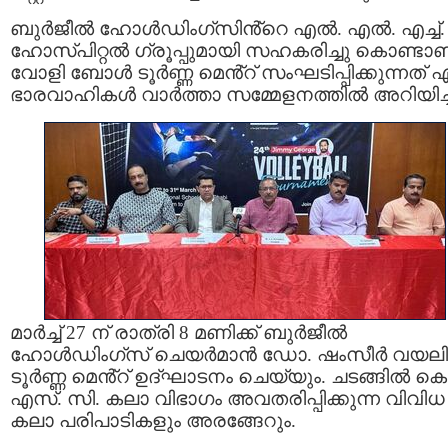
ബുർജീൽ ഹോൾഡിംഗ്സിൻ്റെ എൽ. എൽ. എച്ച്.
ഹോസ്പിറ്റൽ ഗ്രൂപ്പുമായി സഹകരിച്ചു കൊണ്ടാണ
വോളി ബോൾ ടൂർണ്ണ മെൻ്റ് സംഘടിപ്പിക്കുന്നത് എ
ഭാരവാഹികൾ വാർത്താ സമ്മേളനത്തിൽ അറിയിച്ച
മാർച്ച് 27 ന് രാത്രി 8 മണിക്ക് ബുർജീൽ
ഹോൾഡിംഗ്‌സ് ചെയർമാൻ ഡോ. ഷംസീർ വയല
ടൂർണ്ണ മെൻ്റ് ഉദ്‌ഘാടനം ചെയ്യും. ചടങ്ങിൽ കെ
എസ്. സി. കലാ വിഭാഗം അവതരിപ്പിക്കുന്ന വിവിധ
കലാ പരിപാടികളും അരങ്ങേറും.