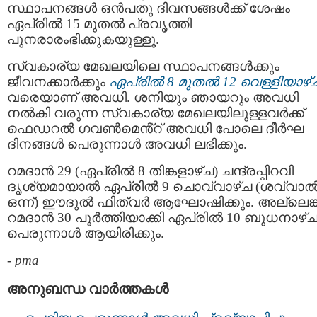
സ്ഥാപനങ്ങൾ ഒൻപതു ദിവസങ്ങൾക്ക് ശേഷം
ഏപ്രിൽ 15 മുതൽ പ്രവൃത്തി
പുനരാരംഭിക്കുകയുള്ളൂ.
സ്വകാര്യ മേഖലയിലെ സ്ഥാപനങ്ങൾക്കും
ജീവനക്കാർക്കും
ഏപ്രിൽ 8 മുതൽ 12 വെള്ളിയാഴ്
വരെയാണ് അവധി. ശനിയും ഞായറും അവധി
നൽകി വരുന്ന സ്വകാര്യ മേഖലയിലുള്ളവർക്ക്
ഫെഡറല്‍ ഗവണ്‍മെൻ്റ് അവധി പോലെ ദീർഘ
ദിനങ്ങൾ പെരുന്നാൾ അവധി ലഭിക്കും.
റമദാൻ 29 (ഏപ്രിൽ 8 തിങ്കളാഴ്ച) ചന്ദ്രപ്പിറവി
ദൃശ്യമായാൽ ഏപ്രിൽ 9 ചൊവ്വാഴ്ച (ശവ്വാ
ഒന്ന്) ഈദുൽ ഫിത്വർ ആഘോഷിക്കും. അല്ലെങ്
റമദാൻ 30 പൂർത്തിയാക്കി ഏപ്രിൽ 10 ബുധനാഴ്
പെരുന്നാൾ ആയിരിക്കും.
-
pma
അനുബന്ധ വാര്‍ത്തകള്‍