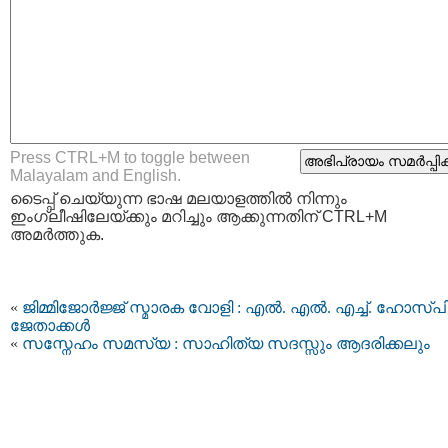
Press CTRL+M to toggle between
Malayalam and English.
ടൈപ്പ്‌ ചെയ്യുന്ന ഭാഷ മലയാളത്തില്‍ നിന്നും
ഇംഗ്ലീഷിലേയ്ക്കും മറിച്ചും ആക്കുന്നതിന് CTRL+M
അമര്‍ത്തുക.
«
ജിമ്മിജോർജ്ജ് സ്മാരക വോളി : എൽ. എൽ. എച്ച്. ഹോസ്പി
ജേതാക്കൾ
«
സസ്നേഹം സമസ്യ : സാഹിത്യ സദസ്സും ആദരിക്കലും