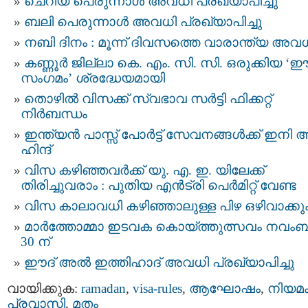
ചെറിയ പെരുന്നാൾ അവധി പ്രഖ്യാപിച്ചു
ബലി പെരുന്നാൾ അവധി പ്രഖ്യാപിച്ചു
നബി ദിനം : മൂന്ന് ദിവസത്തെ വാരാന്ത്യ അവ
കണ്ണൂർ ജില്ലാ കെ. എം. സി. സി. ഒരുക്കിയ ‘ഈ
സംഗമം’ ശ്രദ്ധേയമായി
തൊഴിൽ വിസക്ക് സ്വഭാവ സർട്ടി ഫിക്കറ്റ്
നിർബന്ധം
ഇന്ത്യന്‍ പാസ്സ്‌ പോർട്ട് സേവനങ്ങള്‍ക്ക് ഇനി 
ഹിന്ദ്
വിസ കഴിഞ്ഞവർക്ക് യു. എ. ഇ. യിലേക്ക്
തിരിച്ചുവരാം : പുതിയ എൻട്രി പെർമിറ്റ് വേണ്ട
വിസ കാലാവധി കഴിഞ്ഞാലുള്ള പിഴ ഒഴിവാക്കു
മാർത്തോമ്മാ ഇടവക കൊയ്ത്തുത്സവം നവം
30 ന്
ഈദ് അൽ ഇത്തിഹാദ് അവധി പ്രഖ്യാപിച്ചു
വായിക്കുക:
ramadan
,
visa-rules
,
ആഘോഷം
,
നിയമ
പ്രവാസി
,
മതം