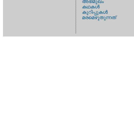
അഭിമുഖം
കഥകള്‍
കുറിപ്പുകള്‍
മരമെഴുതുന്നത്