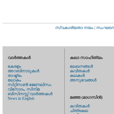
സ്വകാര്യതാ നയം
|
സംഘടനാ 
വാര്‍ത്തകള്‍
കലാ സാഹിത്യം
കേരളം
ലേഖനങ്ങള്‍
അറബിനാടുകള്‍
കവിതകള്‍
രാഷ്ട്രം
കഥകള്‍
ലോകം
അനുഭവങ്ങള്‍
സിറ്റിസണ്‍ ജേണലിസം
വിനോദം, സിനിമ
ബിസിനസ്സ് വാര്‍ത്തകള്‍
മഞ്ഞ (മാഗസിന്‍)
News in English
കവിതകള്‍
ചിത്രകല