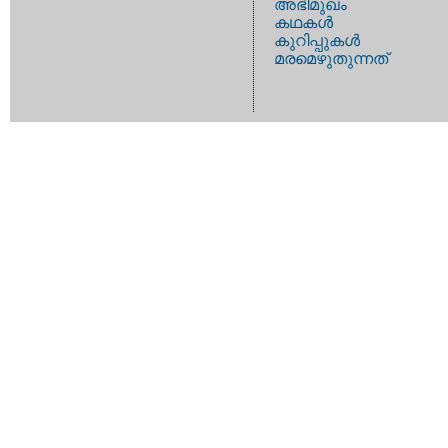
അഭിമുഖം
കഥകള്‍
കുറിപ്പുകള്‍
മരമെഴുതുന്നത്