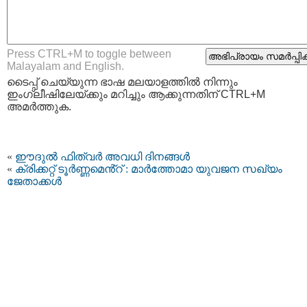
Press CTRL+M to toggle between
Malayalam and English.
ടൈപ്പ്‌ ചെയ്യുന്ന ഭാഷ മലയാളത്തില്‍ നിന്നും
ഇംഗ്ലീഷിലേയ്ക്കും മറിച്ചും ആക്കുന്നതിന് CTRL+M
അമര്‍ത്തുക.
«
ഈദുൽ ഫിത്വർ അവധി ദിനങ്ങൾ
«
ക്രിക്കറ്റ് ടൂർണ്ണമെൻ്റ് : മാർത്തോമാ യുവജന സഖ്യം
ജേതാക്കൾ