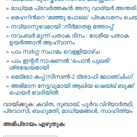
മാധ്യമ പ്രവര്‍ത്തകൻ അനു വാര്യർ അന്തരിച്
മെഹറിന്‍റെ ‘മഞ്ഞു പോലെ’ പ്രകാശനം ചെയ
നവ്യാനുഭവമായി ‘നീർമാതള ത്തോപ്പ്’
നവംബർ മൂന്ന് പതാക ദിനം : ദേശീയ പതാക
ഉയർത്താൻ ആഹ്വാനം
പാം സ൪ഗ്ഗ സംഗമം വെള്ളിയാഴ്ച
പാം ഇന്റർ നാഷണല്‍ ‘പൊൻ പുലരി’
ശ്രദ്ധേയമായി
മെട്രോ കപ്പ് സീസൺ-2 ട്രോഫി ലോഞ്ചിംഗ്
അഭിമാന നേട്ടവുമായി ആലിയ ഷെയ്ഖ് ബുക്ക്
ഫെയർ വേദിയിൽ
വായിക്കുക:
കവിത
,
ദുബായ്‌
,
പൂര്‍വ വിദ്യാര്‍ത്ഥി
,
പ്രവാസി
,
ബഹുമതി
,
മാധ്യമങ്ങള്‍
,
സാഹിത്യം
അഭിപ്രായം എഴുതുക: