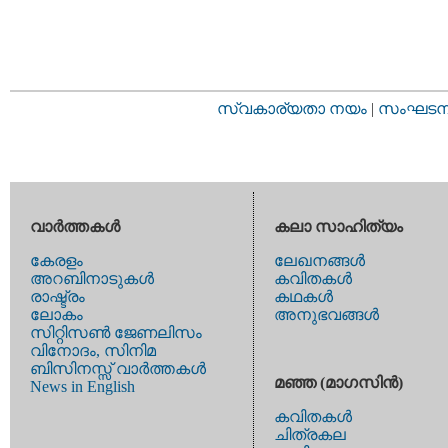
സ്വകാര്യതാ നയം
|
സംഘടനാ 
വാര്‍ത്തകള്‍
കലാ സാഹിത്യം
കേരളം
ലേഖനങ്ങള്‍
അറബിനാടുകള്‍
കവിതകള്‍
രാഷ്ട്രം
കഥകള്‍
ലോകം
അനുഭവങ്ങള്‍
സിറ്റിസണ്‍ ജേണലിസം
വിനോദം, സിനിമ
ബിസിനസ്സ് വാര്‍ത്തകള്‍
മഞ്ഞ (മാഗസിന്‍)
News in English
കവിതകള്‍
ചിത്രകല