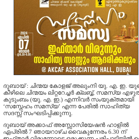
ദുബായ് : ചിന്മയ കോളജ് അലുംനി യു. എ. ഇ. യു
കീഴിലെ ചിന്മയം ലിറ്ററേച്ചർ ക്ലബ്ബ്, സമസ്യ എഴുത
കുടുംബം (യു. എ. ഇ.) എന്നിവർ സംയുക്തമായി
‘സസ്നേഹം സമസ്യ’ എന്ന പേരിൽ സാഹിത്യ
സദസ്സ് സംഘടിപ്പിക്കുന്നു.
ദുബായ് അക്കാഫ് അസ്സോസിയേഷൻ ഹാളിൽ
ഏപ്രിൽ 7 ഞായറാഴ്ച വൈകുന്നേരം 6.30 ന്
ഇഫ്താർ വിരുന്നോടെ ഒരുക്കുന്ന പരിപാടിയിൽ വെച