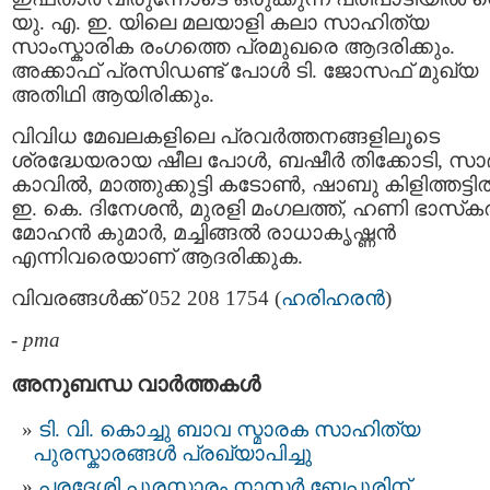
യു. എ. ഇ. യിലെ മലയാളി കലാ സാഹിത്യ
സാംസ്കാരിക രംഗത്തെ പ്രമുഖരെ ആദരിക്കും.
അക്കാഫ് പ്രസിഡണ്ട് പോൾ ടി. ജോസഫ് മുഖ്യ
അതിഥി ആയിരിക്കും.
വിവിധ മേഖലകളിലെ പ്രവർത്തനങ്ങളിലൂടെ
ശ്രദ്ധേയരായ ഷീല പോൾ, ബഷീർ തിക്കോടി, സാദ
കാവിൽ, മാത്തുക്കുട്ടി കടോൺ, ഷാബു കിളിത്തട്ടി
ഇ. കെ. ദിനേശൻ, മുരളി മംഗലത്ത്, ഹണി ഭാസ്‌ക
മോഹൻ കുമാർ, മച്ചിങ്ങൽ രാധാകൃഷ്ണൻ
എന്നിവരെയാണ് ആദരിക്കുക.
വിവരങ്ങൾക്ക് 052 208 1754 (
ഹരിഹരൻ
)
-
pma
അനുബന്ധ വാര്‍ത്തകള്‍
ടി. വി. കൊച്ചു ബാവ സ്മാരക സാഹിത്യ
പുരസ്കാരങ്ങൾ പ്രഖ്യാപിച്ചു
പരദേശി പുരസ്കാരം നാസർ ബേപ്പൂരിന്