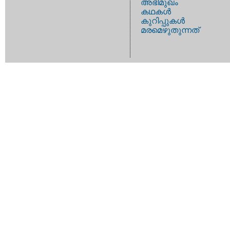
അഭിമുഖം
കഥകള്‍
കുറിപ്പുകള്‍
മരമെഴുതുന്നത്