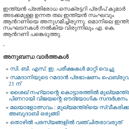
ഇന്ത്യന്‍ പ്രതിരോധ സെക്രട്ടറി പ്രദീപ് കുമാര്‍
അടക്കമുള്ള ഉന്നത തല ഇന്ത്യന്‍ സംഘവും
ആന്‍റണിയെ അനുഗമിച്ചിരുന്നു. ഒമാനിലെ ഇന്ത്യ
സംഘടനകള്‍ നല്‍കിയ വിരുന്നിലും എ. കെ.
ആന്‍റണി പങ്കെടുത്തു.
-
അനുബന്ധ വാര്‍ത്തകള്‍
സി. ബി. എസ്. ഇ. പരീക്ഷകൾ മാറ്റി വെച്ചു
സമദാനിയുടെ റമദാൻ പ്രഭാഷണം ഫെബ്രുവ
21 ന്
ശൈഖ് നഹ്യാന്റെ കൊട്ടാരത്തിൽ മുഖ്യമന്ത്ര
പിണറായി വിജയന്റെ ഔദ്യോഗിക സന്ദർശനം
മ​ല​യാ​ളോ​ത്സ​വം : മുഖ്യമന്ത്രിയെ സ്വീകരിക
അബുദാബി ഒരുങ്ങി
തൊഴിൽ പരസ്യങ്ങളിൽ വഞ്ചിതരാവരുത്