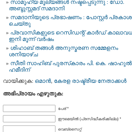
സാമൂഹ്യ മൂല്യങ്ങള്‍ നഷ്ടപ്പെടുന്നു : ഡോ.
അബ്ദുസ്സമദ് സമദാനി
സമദാനിയുടെ പ്രഭാഷണം : പോസ്റ്റർ പ്രകാ
ചെയ്തു
പ്രവാസികളുടെ റെസിഡന്റ് കാർഡ് കാലാവധ
ഇനി മൂന്ന് വർഷം
ശിഹാബ് തങ്ങൾ അനുസ്മരണ സമ്മേളനം
ശനിയാഴ്ച
സീതി സാഹിബ് പുരസ്‌കാരം പി. കെ. ഷാഹുൽ
ഹമീദിന്
വായിക്കുക:
ഒമാന്‍
,
കേരള രാഷ്ട്രീയ നേതാക്കള്‍
അഭിപ്രായം എഴുതുക:
പേര് *
ഈമെയില്‍ (പ്രസിദ്ധീകരിക്കില്ല) *
വെബ്സൈറ്റ്