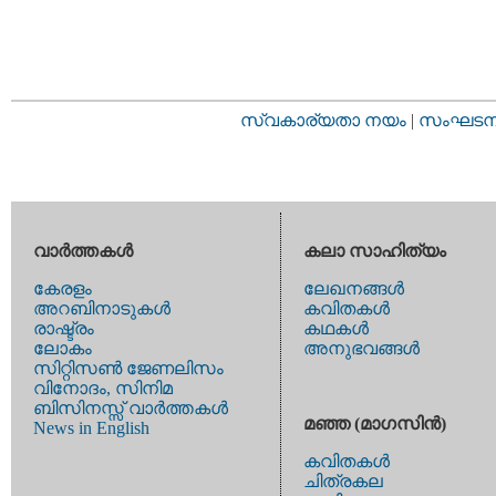
സ്വകാര്യതാ നയം
|
സംഘടനാ 
വാര്‍ത്തകള്‍
കലാ സാഹിത്യം
കേരളം
ലേഖനങ്ങള്‍
അറബിനാടുകള്‍
കവിതകള്‍
രാഷ്ട്രം
കഥകള്‍
ലോകം
അനുഭവങ്ങള്‍
സിറ്റിസണ്‍ ജേണലിസം
വിനോദം, സിനിമ
ബിസിനസ്സ് വാര്‍ത്തകള്‍
മഞ്ഞ (മാഗസിന്‍)
News in English
കവിതകള്‍
ചിത്രകല