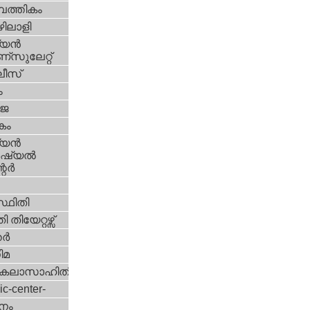
പത്തികം
ിലാളി
യന്‍
സുലേറ്റ്
ീസ്
ം
‍ജ
കം
യന്‍
്യല്‍
ര്‍
്ഥിതി
 തിയേറ്റഴ്സ്
്‍
ിമ
കലാസാഹിതി
ic-center-
നം