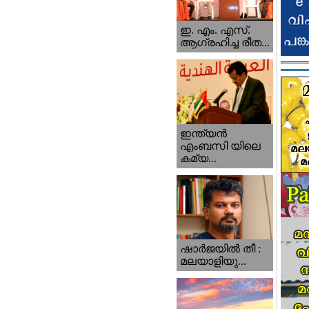
ഇ. എം. എസ്.
ആഗ്രഹിച്ച രീത...
ഇന്ത്യന്‍
എംബസി യിലെ
കമ്യ...
ഷാര്‍ജയില്‍ തീ :
മലയാളിയു...