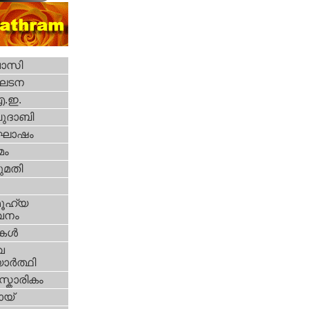
വാസി
ഘടന
എ.ഇ.
ദാബി
ോഷം
മം
മതി
ൂഹ്യ
വനം
ികള്‍
വ
ാര്‍ത്ഥി
്കാരികം
യ്‌