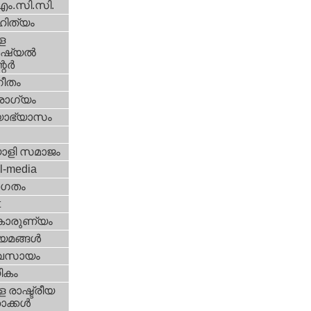
എം.സി.സി.
ിത്യം
ള
്യല്‍
ര്‍
ീതം
ോഗ്യം
യാഭ്യാസം
ാളി സമാജം
l-media
ഗതം
t
കാരുണ്യം
യമങ്ങള്‍
വസായം
ികം
 രാഷ്ട്രീയ
ക്കള്‍