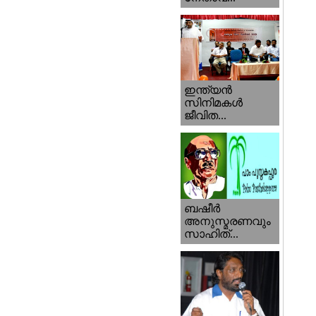
ഇന്ത്യന്‍
സിനിമകള്‍
ജീവിത...
ബഷീര്‍
അനുസ്മരണവും
സാഹിത്...