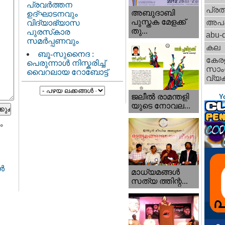
പ്രവർത്തന
പ്ര
അബുദാബി
ഉദ്ഘാടനവും
പുസ്തക മേളക്ക്
അപ
വിദ്യാഭ്യാസ
തു...
പുരസ്‌കാര
abu-d
സമർപ്പണവും
കല
ബൂ-സുനൈദ :
കേര
പെരുന്നാൾ നിസ്കരിച്ച്
സാംസ
വൈറലായ റോബോട്ട്
വ്യക
ജലീല്‍ രാമന്തളി
Y
യുടെ നോവല...
ം
്‍
മാധ്യമങ്ങള്‍
സത്യ ത്തിന്റ...