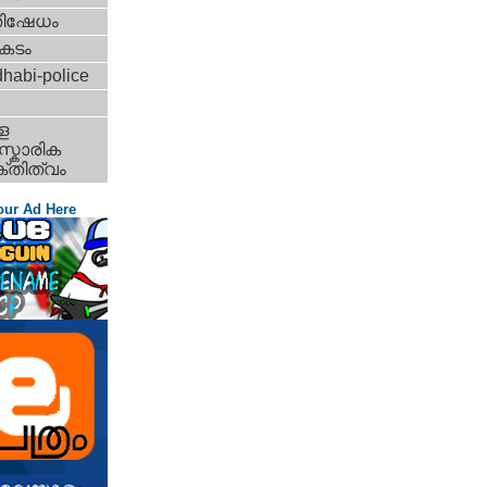
തിഷേധം
കടം
habi-police
ള
്കാരിക
്തിത്വം
our Ad Here