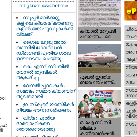
സൂപ്പർ മാർക്കറ്റു
കളിലെ ക്യാഷ് കൗണ്ടറു
കളിൽ ജങ്ക് ഫുഡുകൾക്ക്
പ്ര
കിയാല്‍ മറുപടി
വിലക്ക്
സം
പറയണം : വെ...
ശൈഖ ലുബ്ന അൽ
യു.
ഖാസിമി ഗോൾഡൻ
അബു
ഡ്രാഗൺ പുതിയ ശാഖ
ഉദ്ഘാടനം ചെയ്തു
ആഘ
കെ. എസ്. സി. യിൽ
നിയ
വേനൽ തുമ്പികൾ
ബഹു
എയര്‍ ഇന്ത്യ
ആരംഭിച്ചു
ബാഗേജ് പത്ത്...
മതം
വേനൽ പ്പറവകൾ :
സാമ
സമാജം സമ്മർ ക്യാമ്പിന്
സേ
തുടക്കമായി
രി
കുട്ട
ഇ-സ്‌കൂട്ടർ യാത്രികർ
നിയമം അനുസരിക്കണം
പൂര്‍
വിദ്യ
ഖിദ്മ : പുതിയ
‘
ഒ.ഐ.സി.സി.
ഭാരവാഹികളെ
സാംസ
നേഹ
ജില്ലാ
തെരഞ്ഞെടുത്തു
്‍
ദുബാ
കൺവെൻഷൻ...
സമ്മർ ക്യാമ്പ്