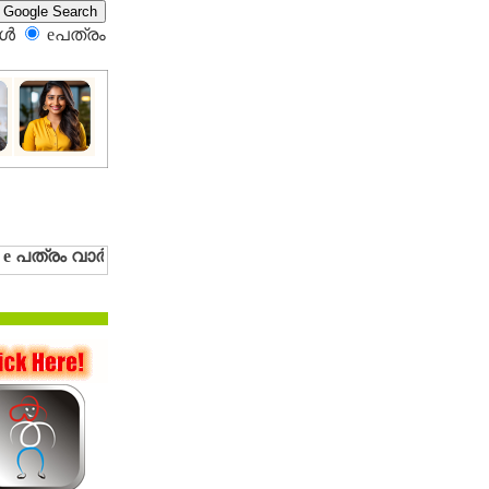
്‍
eപത്രം‍