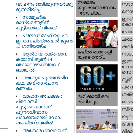
സമാജം
വാഹനം ഓടിക്കുന്നവർക്കു
സാമ്
യുവജനോത്സവം
മുന്നറിയിപ്പ്
തൊഴ
: ഗോപിക...
സാമൂഹിക
ഇന്ത്
മാധ്യമങ്ങളിൽ
കോണ്
കുട്ടികൾക്ക് വിലക്ക്
പോല
പ്രൗഡ് ഓഫ് യു. എ.
ചരമ
ഇ. സെലിബ്രേഷൻ ജൂൺ
13 ശനിയാഴ്ച
ഷാര്
ജലീല്‍ രാമന്തളി
ആൻറിയ രക്ത ദാന
നാട
യുടെ നേര്...
ക്യാമ്പ് ജൂൺ 14
ഇന്ത്
ഞായറാഴ്ച ബ്ലഡ്
സോഷ
ബാങ്കിൽ
സെന്റ
അസ്മോ പുത്തൻചിറ
സ്ത്രീ
കഥ, കവിതാ രചനാ
പരിസ
മത്സരം
ശക്തി
വാഹന അപകടം :
ഭൂമിക്കായി ഒരു
പ്രവാസി
മണിക്കൂര്‍...
ഖത്തര
കുടുംബങ്ങൾക്ക്
സിന
പുനരധിവാസ
യുവ
പാക്കേജുമായി ഡോ.
ഷംഷീർ വയലിൽ
islam
അനോര ഗ്ലോബൽ
വിമാ