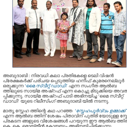
അബുദാബി : നിരവധി കലാ പ്രതിഭകളെ ടെലി വിഷന്‍
പ്രേക്ഷകര്‍ക്ക്‌ പരിചയ പ്പെടുത്തിയ ഹനീഫ്‌ കുമരനെല്ലൂര്‍
ഒരുക്കുന്ന
‘മൈ സ്വീറ്റ് ഡാഡി’
എന്ന സംഗീത ആല്‍ബ
ത്തിലൂടെ സായിമ അഷ്‌റഫ്‌ എന്ന കൊച്ചു മിടുക്കിയെ അവത
പ്പിക്കുന്നു. സായിമ അഷ്‌റഫ്‌ പാടി അഭിനയിച്ച ‘മൈ സ്വീറ്റ്
ഡാഡി’ യുടെ റിലീസിംഗ് അബുദാബി യില്‍ നടന്നു.
മാതൃ സ്നേഹ ത്തിന്റെ കഥ പറഞ്ഞ
‘സ്നേഹപൂര്‍വ്വം ഉമ്മാക്ക് 
എന്ന ആല്‍ബ ത്തിന് ശേഷം പിതാവിന് പുത്രി യോടുള്ള സ്
പ്രകടന ങ്ങളുടെ വിശേഷങ്ങള്‍ പറയുന്ന ഈ ആല്‍ബ ത്തില
കെ. കെ. മൊയ്തീന്‍ കോയയും അഭിനയിച്ചിരിക്കുന്നു.