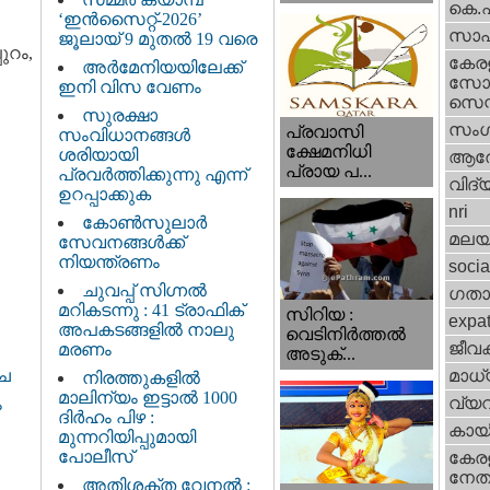
കെ.
‘ഇൻസൈറ്റ്-2026’
സാഹ
ജൂലായ് 9 മുതൽ 19 വരെ
ുറം,
കേര
അർമേനിയയിലേക്ക്
സോഷ
ഇനി വിസ വേണം
സെന്റ
സുരക്ഷാ
സംഗ
പ്രവാസി
സംവിധാനങ്ങൾ
ക്ഷേമനിധി
ശരിയായി
ആര
പ്രായ പ...
പ്രവർത്തിക്കുന്നു എന്ന്
വിദ്
ഉറപ്പാക്കുക
nri
കോൺസുലാർ
മലയ
സേവനങ്ങൾക്ക്
നിയന്ത്രണം
socia
ചുവപ്പ് സിഗ്നൽ
ഗതാ
മറികടന്നു : 41 ട്രാഫിക്
സിറിയ :
expa
അപകടങ്ങളിൽ നാലു
വെടിനിർത്തൽ
ജീവ
മരണം
അടുക്...
മാധ്
്ച
നിരത്തുകളിൽ
മാലിന്യം ഇട്ടാൽ 1000
വ്യ
ം
ദിർഹം പിഴ :
കായ
മുന്നറിയിപ്പുമായി
പോലീസ്
കേരള
നേതാ
അതിശക്ത വേനൽ :