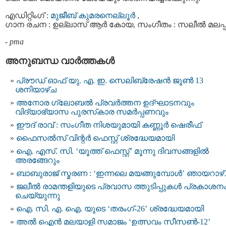
എഡിറ്റിംഗ് :
മുജീബ്‌ കുമരനെല്ലൂര്‍
,
ഗാന രചന : ഉല്ലാസ് ആര്‍ കോയ, സംഗീതം : സലീല്‍ മലപ്പ
-
pma
അനുബന്ധ വാര്‍ത്തകള്‍
പ്രൗഡ് ഓഫ് യു. എ. ഇ. സെലിബ്രേഷൻ ജൂൺ 13
ശനിയാഴ്ച
അനോര ഗ്ലോബൽ പ്രവർത്തന ഉദ്ഘാടനവും
വിദ്യാഭ്യാസ പുരസ്‌കാര സമർപ്പണവും
ഈദ് രാവ് : സംഗീത നിശയുമായി കണ്ണൂർ ഷെരീഫ്
ഫൈസൽസ് വിന്റർ ഫെസ്റ്റ് ശ്രദ്ധേയമായി
ഐ. എസ്. സി. ‘യൂത്ത് ഫെസ്റ്റ്’ മൂന്നു ദിവസങ്ങളിൽ
അരങ്ങേറും
ബാബുരാജ് സ്മരണ : ‘ഇന്നലെ മയങ്ങുമ്പോൾ’ ഞായറാഴ
ജലീൽ രാമന്തളിയുടെ പ്രവാസ ത്തുടിപ്പുകൾ പ്രകാശന
ചെയ്യുന്നു
ഐ. സി. എ. ഐ. യുടെ ‘തരംഗ്-26’ ശ്രദ്ധേയമായി
അൽ ഐൻ മലയാളി സമാജം ‘ഉത്സവം സീസൺ-12’