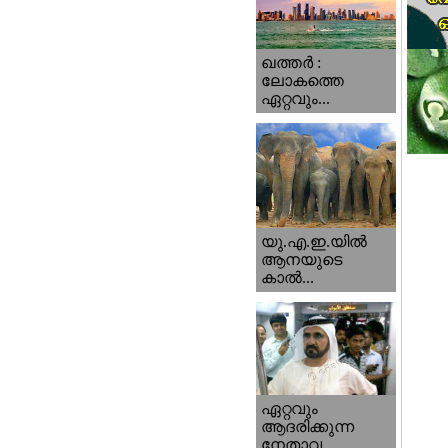
ഖത്തര്‍ :
ലോകത്തെ
ഏറ്റവും...
യു.എ.ഇ.യില്‍
ആനയുടെ
കാല്‍...
ഏറ്റവും
ആദരിക്കുന്ന
നേതാവ...