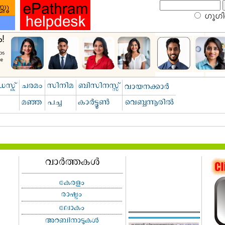
ഗൂഗിള