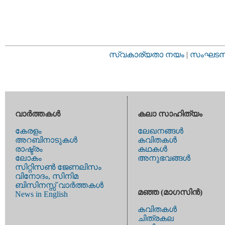
സ്വകാര്യതാ നയം
|
സംഘടനാ 
വാര്‍ത്തകള്‍
കലാ സാഹിത്യം
കേരളം
ലേഖനങ്ങള്‍
അറബിനാടുകള്‍
കവിതകള്‍
രാഷ്ട്രം
കഥകള്‍
ലോകം
അനുഭവങ്ങള്‍
സിറ്റിസണ്‍ ജേണലിസം
വിനോദം, സിനിമ
ബിസിനസ്സ് വാര്‍ത്തകള്‍
മഞ്ഞ (മാഗസിന്‍)
News in English
കവിതകള്‍
ചിത്രകല