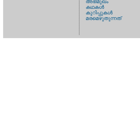
അഭിമുഖം
കഥകള്‍
കുറിപ്പുകള്‍
മരമെഴുതുന്നത്