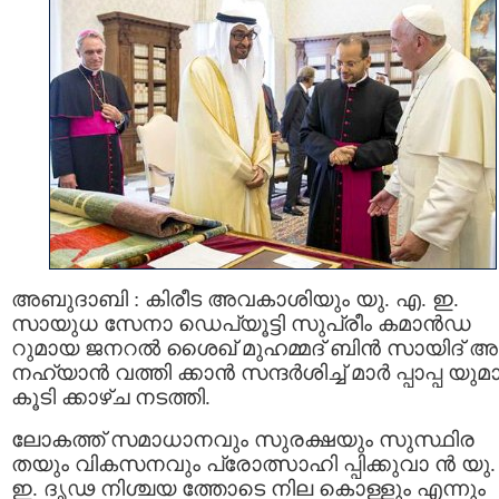
അബുദാബി : കിരീട അവകാശിയും യു. എ. ഇ.
സായുധ സേനാ ഡെപ്യൂട്ടി സുപ്രീം കമാന്‍ഡ
റുമായ ജനറല്‍ ശൈഖ് മുഹമ്മദ് ബിന്‍ സായിദ് അല
നഹ്യാന്‍ വത്തി ക്കാന്‍ സന്ദര്‍ശിച്ച് മാർ പ്പാപ്പ യുമ
കൂടി ക്കാഴ്ച നടത്തി.
ലോകത്ത് സമാധാനവും സുരക്ഷയും സുസ്ഥിര
തയും വികസനവും പ്രോത്സാഹി പ്പിക്കുവാ ന്‍ യു
ഇ. ദൃഢ നിശ്ചയ ത്തോടെ നില കൊള്ളും എന്നും