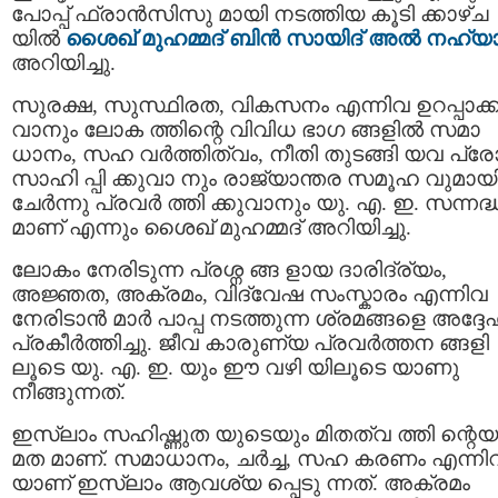
പോപ്പ് ഫ്രാന്‍സിസു മായി നടത്തിയ കൂടി ക്കാഴ്ച
യിൽ
ശൈഖ് മുഹമ്മദ് ബിന്‍ സായിദ് അൽ നഹ്യാ
അറിയിച്ചു.
സുരക്ഷ, സുസ്ഥിരത, വികസനം എന്നിവ ഉറപ്പാക്ക
വാനും ലോക ത്തിന്റെ വിവിധ ഭാഗ ങ്ങളിൽ സമാ
ധാനം, സഹ വർത്തിത്വം, നീതി തുടങ്ങി യവ പ്
സാഹി പ്പി ക്കുവാ നും രാജ്യാന്തര സമൂഹ വുമായ
ചേർന്നു പ്രവർ ത്തി ക്കുവാനും യു. എ. ഇ. സന്നദ്
മാണ് എന്നും ശൈഖ് മുഹമ്മദ് അറിയിച്ചു.
ലോകം നേരിടുന്ന പ്രശ്ന ങ്ങ ളായ ദാരിദ്ര്യം,
അജ്ഞത, അക്രമം, വിദ്വേഷ സംസ്കാരം എന്നിവ
നേരിടാൻ മാർ പാപ്പ നടത്തുന്ന ശ്രമങ്ങളെ അദ്ദേ
പ്രകീർത്തിച്ചു. ജീവ കാരുണ്യ പ്രവർത്തന ങ്ങളി
ലൂടെ യു. എ. ഇ. യും ഈ വഴി യിലൂടെ യാണു
നീങ്ങുന്നത്.
ഇസ്‌ലാം സഹിഷ്ണുത യുടെയും മിതത്വ ത്തി ന്റെയ
മത മാണ്. സമാധാനം, ചർച്ച, സഹ കരണം എന്നി
യാണ് ഇസ്‌ലാം ആവശ്യ പ്പെടു ന്നത്. അക്രമം