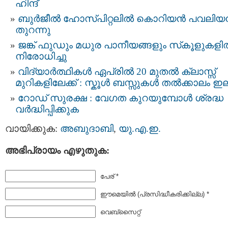
ഹിന്ദ്
ബുർജീൽ ഹോസ്പിറ്റലിൽ കൊറിയൻ പവലി
തുറന്നു
ജങ്ക് ഫുഡും മധുര പാനീയങ്ങളും സ്‌കൂളുകള
നിരോധിച്ചു
വിദ്യാർത്ഥികൾ ഏപ്രിൽ 20 മുതൽ ക്ലാസ്സ്‌
മുറികളിലേക്ക് : സ്കൂള്‍ ബസ്സുകള്‍ തല്‍ക്കാലം ഇ
റോഡ് സുരക്ഷ : വേഗത കുറയുമ്പോൾ ശ്രദ്ധ
വർദ്ധിപ്പിക്കുക
വായിക്കുക:
അബുദാബി
,
യു.എ.ഇ.
അഭിപ്രായം എഴുതുക:
പേര് *
ഈമെയില്‍ (പ്രസിദ്ധീകരിക്കില്ല) *
വെബ്സൈറ്റ്