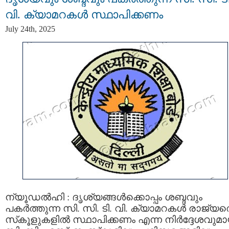
വി. ക്യാമറകൾ സ്ഥാപിക്കണം
July 24th, 2025
ന്യൂഡല്‍ഹി : ദൃശ്യങ്ങൾക്കൊപ്പം ശബ്ദവും
പകര്‍ത്തുന്ന സി. സി. ടി. വി. ക്യാമറകൾ രാജ്യത
സ്‌കൂളുകളിൽ സ്ഥാപിക്കണം എന്ന നിർദ്ദേശവുമാ