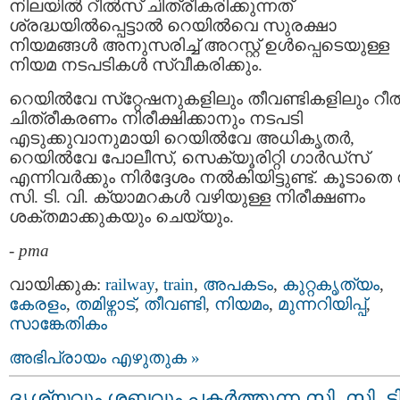
നിലയില്‍ റീല്‍സ് ചിത്രീകരിക്കുന്നത്
ശ്രദ്ധയില്‍പ്പെട്ടാല്‍ റെയില്‍വെ സുരക്ഷാ
നിയമങ്ങള്‍ അനുസരിച്ച് അറസ്റ്റ് ഉള്‍പ്പെടെയുള്ള
നിയമ നടപടികള്‍ സ്വീകരിക്കും.
റെയില്‍വേ സ്‌റ്റേഷനുകളിലും തീവണ്ടികളിലും റീല
ചിത്രീകരണം നിരീക്ഷിക്കാനും നടപടി
എടുക്കുവാനുമായി റെയില്‍വേ അധികൃതര്‍,
റെയില്‍വേ പോലീസ്, സെക്യൂരിറ്റി ഗാർഡ്‌സ്
എന്നിവര്‍ക്കും നിർദ്ദേശം നല്‍കിയിട്ടുണ്ട്. കൂടാതെ
സി. ടി. വി. ക്യാമറകൾ വഴിയുള്ള നിരീക്ഷണം
ശക്തമാക്കുകയും ചെയ്യും.
-
pma
വായിക്കുക:
railway
,
train
,
അപകടം
,
കുറ്റകൃത്യം
,
കേരളം
,
തമിഴ്നാട്
,
തീവണ്ടി
,
നിയമം
,
മുന്നറിയിപ്പ്
,
സാങ്കേതികം
അഭിപ്രായം എഴുതുക »
ദൃശ്യവും ശബ്ദവും പകര്‍ത്തുന്ന സി. സി. ടി