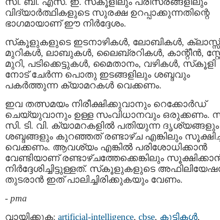
സി. ബി. എസ്. ഇ. സ്‌കൂളിലും പരിസരങ്ങളിലും
വിദ്യാർത്ഥികളുടെ സുരക്ഷ ഉറപ്പാക്കുന്നതിന്റെ
ഭാഗമായാണ് ഈ നിർദ്ദേശം.
സ്‌കൂളുകളുടെ ഇടനാഴികള്‍, ലോബികള്‍, ക്ലാസ്സ്
മുറികൾ, ലാബുകള്‍, ലൈബ്രറികള്‍, കാന്റീന്‍, സ്റ്റ
മുറി, പടിക്കെട്ടുകള്‍, മൈതാനം, വഴികള്‍, സ്‌കൂളി
നോട് ചേർന്ന പൊതു ഇടങ്ങളിലും ശബ്ദവും
പകര്‍ത്തുന്ന ക്യാമറകൾ വെക്കണം.
ഇവ തത്സമയം നിരീക്ഷിക്കുവാനും റെക്കോർഡ്
ചെയ്യുവാനും ഉള്ള സംവിധാനവും ഒരുക്കണം. സ
സി. ടി. വി. ക്യാമറകളിൽ പതിയുന്ന ദൃശ്യങ്ങളും
ശബ്ദങ്ങളും കുറഞ്ഞത് രണ്ടാഴ്ച എങ്കിലും സൂക്ഷിച്ച്
വെക്കണം. ആവശ്യം എങ്കിൽ പരിശോധിക്കാന്‍
വേണ്ടിയാണ് രണ്ടാഴ്ചത്തേക്കെങ്കിലും സൂക്ഷിക്കാന്
നിർദ്ദേശിച്ചിട്ടുള്ളത്. സ്‌കൂളുകളുടെ അഫിലിയേഷന
തുടരാന്‍ ഇത് പാലിച്ചിരിക്കുകയും വേണം.
-
pma
വായിക്കുക:
artificial-intelligence
,
cbse
,
കുട്ടികള്‍
,