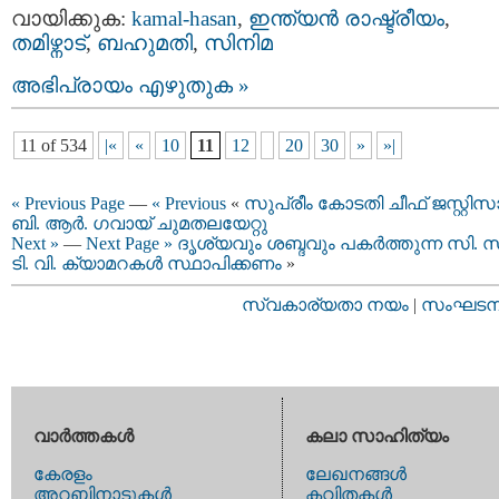
വായിക്കുക:
kamal-hasan
,
ഇന്ത്യന്‍ രാഷ്ട്രീയം
,
തമിഴ്നാട്
,
ബഹുമതി
,
സിനിമ
അഭിപ്രായം എഴുതുക »
11 of 534
|«
«
10
11
12
20
30
»
»|
« Previous Page
—
« Previous
«
സുപ്രീം കോടതി ചീഫ് ജസ്റ്റിസ
ബി. ആർ. ​ഗവായ് ചുമതലയേറ്റു
Next »
—
Next Page »
ദൃശ്യവും ശബ്ദവും പകര്‍ത്തുന്ന സി. സ
ടി. വി. ക്യാമറകൾ സ്ഥാപിക്കണം
»
സ്വകാര്യതാ നയം
|
സംഘടനാ 
വാര്‍ത്തകള്‍
കലാ സാഹിത്യം
കേരളം
ലേഖനങ്ങള്‍
അറബിനാടുകള്‍
കവിതകള്‍