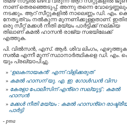
തമിഴ് നാട്ടിൽ ഒഴിവ് വരുന്ന ആറ് സീറ്റുകളില്‍ ജൂണ്
നാണ് തെരഞ്ഞെടുപ്പ്. അന്നു തന്നെ വോട്ടെണ്ണലു
നടക്കും. ആറ് സീറ്റുകളില്‍ നാലെണ്ണം ഡി. എം. കെ
നേതൃത്വം നല്‍കുന്ന മുന്നണിക്കുള്ളതാണ്. ഇതില
ഒരു സീറ്റ് മക്കൾ നീതി മയ്യം പാർട്ടിക്ക് നല്കിയ
തിലാണ് കമല്‍ ഹാസന്‍ രാജ്യ സഭയിലേക്ക്
എത്തുക.
പി. വില്‍സന്‍, എസ്. ആര്‍. ശിവ ലിംഗം, എഴുത്തുക
സല്‍മ എന്നീ മൂന്ന് സ്ഥാനാര്‍ത്ഥികളെ ഡി. എം. ക
യും പ്രഖ്യാപിച്ചു.
‘ഉലകനായകൻ’ എന്ന് വിളിക്കരുത്
കമൽ ഹാസന് യു. എ. ഇ. ഗോൾഡൻ വിസ
കേരളാ പോലീസിന് എൻ്റെ സല്യൂട്ട് : കമല്‍
ഹാസന്‍
മക്കള്‍ നീതി മയ്യം : കമല്‍ ഹാസൻ്റെ രാഷ്ട്രീ
പാര്‍ട്ടി
-
pma