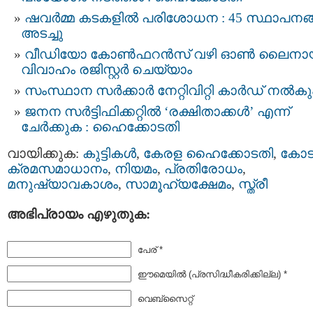
ഷവർമ്മ കടകളിൽ പരിശോധന : 45 സ്ഥാപനങ
അടച്ചു
വീഡിയോ കോൺഫറൻസ് വഴി ഓൺ ലൈനാ
വിവാഹം രജിസ്റ്റർ ചെയ്യാം
സംസ്ഥാന സർക്കാർ നേറ്റിവിറ്റി കാര്‍ഡ് നൽകു
ജനന സര്‍ട്ടിഫിക്കറ്റില്‍ ‘രക്ഷിതാക്കള്‍’ എന്ന്
ചേർക്കുക : ഹൈക്കോടതി
വായിക്കുക:
കുട്ടികള്‍
,
കേരള ഹൈക്കോടതി
,
കോട
ക്രമസമാധാനം
,
നിയമം
,
പ്രതിരോധം
,
മനുഷ്യാവകാശം
,
സാമൂഹ്യക്ഷേമം
,
സ്ത്രീ
അഭിപ്രായം എഴുതുക:
പേര് *
ഈമെയില്‍ (പ്രസിദ്ധീകരിക്കില്ല) *
വെബ്സൈറ്റ്