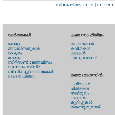
സ്വകാര്യതാ നയം
|
സംഘടനാ 
വാര്‍ത്തകള്‍
കലാ സാഹിത്യം
കേരളം
ലേഖനങ്ങള്‍
അറബിനാടുകള്‍
കവിതകള്‍
രാഷ്ട്രം
കഥകള്‍
ലോകം
അനുഭവങ്ങള്‍
സിറ്റിസണ്‍ ജേണലിസം
വിനോദം, സിനിമ
ബിസിനസ്സ് വാര്‍ത്തകള്‍
മഞ്ഞ (മാഗസിന്‍)
News in English
കവിതകള്‍
ചിത്രകല
അഭിമുഖം
കഥകള്‍
കുറിപ്പുകള്‍
മരമെഴുതുന്നത്