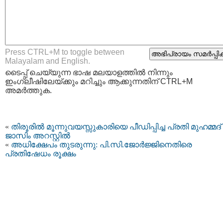
Press CTRL+M to toggle between
Malayalam and English.
ടൈപ്പ്‌ ചെയ്യുന്ന ഭാഷ മലയാളത്തില്‍ നിന്നും
ഇംഗ്ലീഷിലേയ്ക്കും മറിച്ചും ആക്കുന്നതിന് CTRL+M
അമര്‍ത്തുക.
«
തിരൂരില്‍ മൂന്നുവയസ്സുകാരിയെ പീഡിപ്പിച്ച പ്രതി മുഹമ്മദ്
ജാസിം അറസ്റ്റില്‍
«
അധിക്ഷേപം തുടരുന്നു: പി.സി.ജോര്‍ജ്ജിനെതിരെ
പ്രതിഷേധം രൂക്ഷം