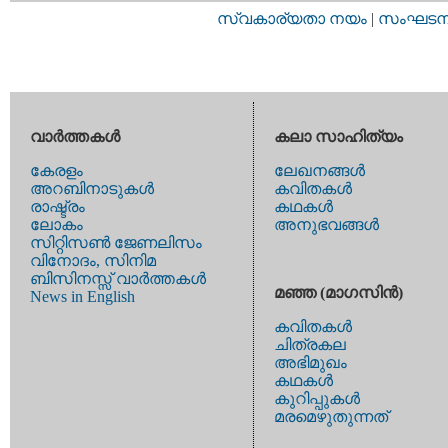
സ്വകാര്യതാ നയം
|
സംഘടനാ 
വാര്‍ത്തകള്‍
കലാ സാഹിത്യം
കേരളം
ലേഖനങ്ങള്‍
അറബിനാടുകള്‍
കവിതകള്‍
രാഷ്ട്രം
കഥകള്‍
ലോകം
അനുഭവങ്ങള്‍
സിറ്റിസണ്‍ ജേണലിസം
വിനോദം, സിനിമ
ബിസിനസ്സ് വാര്‍ത്തകള്‍
മഞ്ഞ (മാഗസിന്‍)
News in English
കവിതകള്‍
ചിത്രകല
അഭിമുഖം
കഥകള്‍
കുറിപ്പുകള്‍
മരമെഴുതുന്നത്