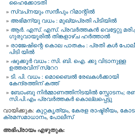
ഹൈക്കോടതി
സ്വപ്‍നയും സന്ദീപും റിമാന്റിൽ
അഭിമന്യു വധം : മുഖ്യപ്രതി പിടിയിൽ
ആർ. എസ്​. എസ്.​ പ്രവർത്തകന്‍ വെട്ടേറ്റു മരിച്ച
ഗുരുവായൂരിൽ തിങ്കളാഴ്ച ഹർത്താൽ
രാജേഷിന്റെ കൊല പാതകം : പ്രതി കള്‍ പോല
പിടി യില്‍
ഷുക്കൂർ വധം​ : സി. ബി. ഐ. ക്കു​ വിടാനുള്ള
ഉത്തരവിന്​ സ്​റേറ
ടി. പി. വധം : മൊബൈല്‍ രേഖകള്‍ക്കായി
കേന്ദ്രത്തിന് കത്ത്
ബോംബു നിര്‍മ്മാണത്തിനിടയില്‍ സ്ഫോടനം; രണ്
സി.പി.എം പ്രവര്‍ത്തകര്‍ കൊല്ലപ്പെട്ടു
വായിക്കുക:
കുറ്റകൃത്യം
,
കേരള രാഷ്ട്രീയം
,
കോട
ക്രമസമാധാനം
,
പോലീസ്‌
അഭിപ്രായം എഴുതുക: