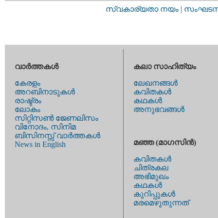
സ്വകാര്യതാ നയം
|
സംഘടനാ 
വാര്‍ത്തകള്‍
കലാ സാഹിത്യം
കേരളം
ലേഖനങ്ങള്‍
അറബിനാടുകള്‍
കവിതകള്‍
രാഷ്ട്രം
കഥകള്‍
ലോകം
അനുഭവങ്ങള്‍
സിറ്റിസണ്‍ ജേണലിസം
വിനോദം, സിനിമ
ബിസിനസ്സ് വാര്‍ത്തകള്‍
മഞ്ഞ (മാഗസിന്‍)
News in English
കവിതകള്‍
ചിത്രകല
അഭിമുഖം
കഥകള്‍
കുറിപ്പുകള്‍
മരമെഴുതുന്നത്